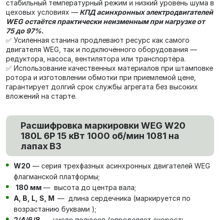
стабильный температурный режим и низкий уровень шума в
цеховых условиях —
КПД асинхронных электродвигателей
WEG остаётся практически неизменным при нагрузке от
75 до 97%.
✅ Усиленная станина продлевают ресурс как самого
двигателя WEG, так и подключённого оборудования —
редуктора, насоса, вентилятора или транспортёра.
✅ Использование качественных материалов при штамповке
ротора и изготовлении обмотки при приемлемой цене,
гарантирует долгий срок службы агрегата без высоких
вложений на старте.
Расшифровка маркировки WEG W20
180L 6P 15 кВт 1000 об/мин 1081 на
лапах В3
W20
— серия трехфазных асинхронных двигателей WEG
флагманской платформы;
180 мм
— высота до центра вала;
А, В, L, S, М
— длина сердечника (маркируется по
возрастанию буквами );
2/4/6/8
— число полюсов (определяет скорость