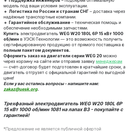
🔸
Поддержка инженеров
– подберём оптимальную
модель под ваши условия эксплуатации.
🔸
Логистика по России и странам СНГ
– доставка через
надёжные транспортные компании.
🔸
Гарантийное обслуживание
– техническая помощь и
обеспечение необходимыми запчастями.
Купить
электродвигатель
WEG W20 180L 6P 15 кВт 1000
об/мин
в УЭСК-Технологии — это возможность получить
сертифицированную продукцию от прямого поставщика
с
полным пакетом документов.
Оформить заказ на двигатели серии WEG 20
можно
через корзину на сайте или отправив заявку
менеджерам
— счёт‑договор будет подготовлен в кратчайшие сроки, а
двигатель отгрузят с официальной гарантией по выгодной
цене!
Если у вас остались вопросы - напишите нам:
zakaz@uesk.org
.
Трехфазный электродвигатель WEG W20 180L 6P
15 кВт 1000 об/мин 1081 на лапах В3 - покупайте с
гарантией!
*Предложение не является публичной офертой