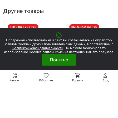
Другие товары
ВЫГОДА 2 253 РУБ
ВЫГОДА 2 351 РУБ
Продолжая использовать наш сайт, вы соглашаетесь на обработку
файлов Сookie и других пользовательских данных, в соответствии с
Политикой конфиденциальности
. Вы можете заблокировать
использование Cookies сайтом, изменив настройки Вашего браузера.
Понятно
Каталог
Избранное
Корзина
Вход
Электродвигатели WEG
Электродвигатели WEG
W20
W20
WEG W20 80 2Р 0.75
WEG W20 80 2P 1,1 кВт
кВт 3000 об/мин
3000 об/мин
20 280 ₽
21 161 ₽
22 533 ₽
23 512 ₽