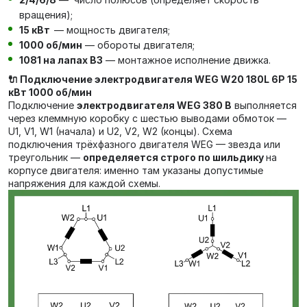
вращения);
15 кВт
— мощность двигателя;
1000 об/мин
— обороты двигателя;
1081 на лапах В3
— монтажное исполнение движка.
🔌 Подключение электродвигателя WEG W20 180L 6P 15
кВт 1000 об/мин
Подключение
электродвигателя WEG 380 В
выполняется
через клеммную коробку с шестью выводами обмоток —
U1, V1, W1 (начала) и U2, V2, W2 (концы). Схема
подключения трёхфазного двигателя WEG — звезда или
треугольник —
определяется строго по шильдику
на
корпусе двигателя: именно там указаны допустимые
напряжения для каждой схемы.