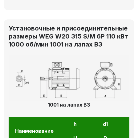
Установочные и присоединительные
размеры WEG W20 315 S/M 6P 110 кВт
1000 об/мин 1001 на лапах В3
1001 на лапах В3
h
d1
l1
Наименование
H
D
E