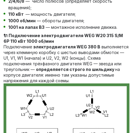
2/4/6/8
— число полюсов (определяет скорость
вращения);
110 кВт
— мощность двигателя;
1000 об/мин
— обороты двигателя;
1001 на лапах В3
— монтажное исполнение движка.
🔌 Подключение электродвигателя WEG W20 315 S/M
6P 110 кВт 1000 об/мин
Подключение
электродвигателя WEG 380 В
выполняется
через клеммную коробку с шестью выводами обмоток —
U1, V1, W1 (начала) и U2, V2, W2 (концы). Схема
подключения трёхфазного двигателя WEG — звезда или
треугольник —
определяется строго по шильдику
на
корпусе двигателя: именно там указаны допустимые
напряжения для каждой схемы.