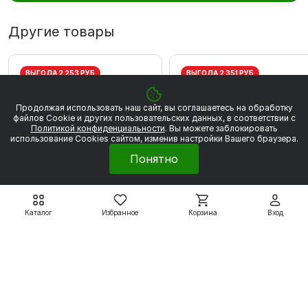
Другие товары
ВЫГОДА 2 253 РУБ
ВЫГОДА 2 351 РУБ
Продолжая использовать наш сайт, вы соглашаетесь на обработку
файлов Сookie и других пользовательских данных, в соответствии с
Политикой конфиденциальности
. Вы можете заблокировать
использование Cookies сайтом, изменив настройки Вашего браузера.
Понятно
Каталог
Избранное
Корзина
Вход
Электродвигатели WEG
Электродвигатели WEG
W20
W20
WEG W20 80 2Р 0.75
WEG W20 80 2P 1,1 кВт
кВт 3000 об/мин
3000 об/мин
20 280 ₽
21 161 ₽
22 533 ₽
23 512 ₽