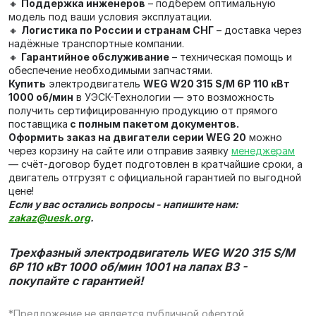
🔸
Поддержка инженеров
– подберём оптимальную
модель под ваши условия эксплуатации.
🔸
Логистика по России и странам СНГ
– доставка через
надёжные транспортные компании.
🔸
Гарантийное обслуживание
– техническая помощь и
обеспечение необходимыми запчастями.
Купить
электродвигатель
WEG W20 315 S/M 6P 110 кВт
1000 об/мин
в УЭСК-Технологии — это возможность
получить сертифицированную продукцию от прямого
поставщика
с полным пакетом документов.
Оформить заказ на двигатели серии WEG 20
можно
через корзину на сайте или отправив заявку
менеджерам
— счёт‑договор будет подготовлен в кратчайшие сроки, а
двигатель отгрузят с официальной гарантией по выгодной
цене!
Если у вас остались вопросы - напишите нам:
zakaz@uesk.org
.
Трехфазный электродвигатель WEG W20 315 S/M
6P 110 кВт 1000 об/мин 1001 на лапах В3 -
покупайте с гарантией!
*Предложение не является публичной офертой