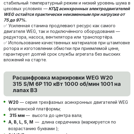
стабильный температурный режим и низкий уровень шума в
цеховых условиях —
КПД асинхронных электродвигателей
WEG остаётся практически неизменным при нагрузке от
75 до 97%.
✅ Усиленная станина продлевают ресурс как самого
двигателя WEG, так и подключённого оборудования —
редуктора, насоса, вентилятора или транспортёра.
✅ Использование качественных материалов при штамповке
ротора и изготовлении обмотки при приемлемой цене,
гарантирует долгий срок службы агрегата без высоких
вложений на старте.
Расшифровка маркировки WEG W20
315 S/M 6P 110 кВт 1000 об/мин 1001 на
лапах В3
W20
— серия трехфазных асинхронных двигателей WEG
флагманской платформы;
315 мм
— высота до центра вала;
А, В, L, S, М
— длина сердечника (маркируется по
возрастанию буквами );