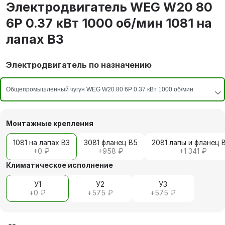
Электродвигатель WEG W20 80
6P 0.37 кВт 1000 об/мин 1081 на
лапах В3
Электродвигатель по назначению
Монтажные крепления
1081 на лапах В3
3081 фланец В5
2081 лапы и фланец 
+
0 ₽
+
958 ₽
+
1 341 ₽
Климатическое исполнение
У1
У2
У3
+
0 ₽
+
575 ₽
+
575 ₽