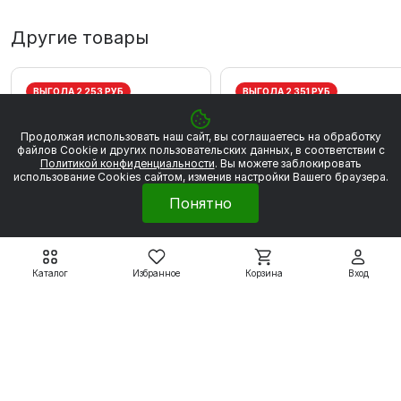
Другие товары
ВЫГОДА 2 253 РУБ
ВЫГОДА 2 351 РУБ
Продолжая использовать наш сайт, вы соглашаетесь на обработку
файлов Сookie и других пользовательских данных, в соответствии с
Политикой конфиденциальности
. Вы можете заблокировать
использование Cookies сайтом, изменив настройки Вашего браузера.
Понятно
Каталог
Избранное
Корзина
Вход
Электродвигатели WEG
Электродвигатели WEG
W20
W20
WEG W20 80 2Р 0.75
WEG W20 80 2P 1,1 кВт
кВт 3000 об/мин
3000 об/мин
20 280 ₽
21 161 ₽
22 533 ₽
23 512 ₽