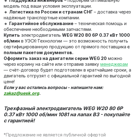
🔸
Поддержка инженеров
– подберём оптимальную
модель под ваши условия эксплуатации.
🔸
Логистика по России и странам СНГ
– доставка через
надёжные транспортные компании.
🔸
Гарантийное обслуживание
– техническая помощь и
обеспечение необходимыми запчастями.
Купить
электродвигатель
WEG W20 80 6P 0.37 кВт 1000
об/мин
в УЭСК-Технологии — это возможность получить
сертифицированную продукцию от прямого поставщика
с
полным пакетом документов.
Оформить заказ на двигатели серии WEG 20
можно
через корзину на сайте или отправив заявку
менеджерам
— счёт‑договор будет подготовлен в кратчайшие сроки, а
двигатель отгрузят с официальной гарантией по выгодной
цене!
Если у вас остались вопросы - напишите нам:
zakaz@uesk.org
.
Трехфазный электродвигатель WEG W20 80 6P
0.37 кВт 1000 об/мин 1081 на лапах В3 - покупайте
с гарантией!
*Предложение не является публичной офертой