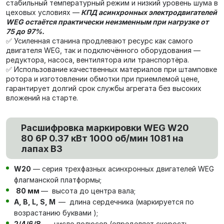
стабильный температурный режим и низкий уровень шума в
цеховых условиях —
КПД асинхронных электродвигателей
WEG остаётся практически неизменным при нагрузке от
75 до 97%.
✅ Усиленная станина продлевают ресурс как самого
двигателя WEG, так и подключённого оборудования —
редуктора, насоса, вентилятора или транспортёра.
✅ Использование качественных материалов при штамповке
ротора и изготовлении обмотки при приемлемой цене,
гарантирует долгий срок службы агрегата без высоких
вложений на старте.
Расшифровка маркировки WEG W20
80 6P 0.37 кВт 1000 об/мин 1081 на
лапах В3
W20
— серия трехфазных асинхронных двигателей WEG
флагманской платформы;
80 мм
— высота до центра вала;
А, В, L, S, М
— длина сердечника (маркируется по
возрастанию буквами );
2/4/6/8
— число полюсов (определяет скорость