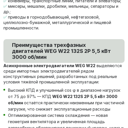
✅
конвейеры, транспортные линии, питатели и элеваторы;
✅
миксеры, мешалки, дробилки, мельницы, сепараторы и
др.;
✅
приводы в горнодобывающей, нефтегазовой,
целлюлозно-бумажной, металлургической и пищевой
промышленности.
Преимущества трехфазных
двигателей WEG W22 132S 2P 5,5 кВт
3000 об/мин
Асинхронные электродвигатели WEG W22
выделяются
среди импортных электродвигателей рядом
конструктивных решений, разработанных под реальные
условия тяжёлой промышленной эксплуатации:
Высокий КПД и улучшенный cos φ в диапазоне нагрузок
от 75 до 97% — КПД
WEG W22 132S 2P 5,5 кВт 3000
об/мин
остаётся практически неизменным при частичной
загрузке, что снижает эксплуатационные расходы
Оптимизированная система охлаждения — новая
геометрия вентилятора и увеличенная площадь
теплообмена обеспечивают пониженный уровень шума и