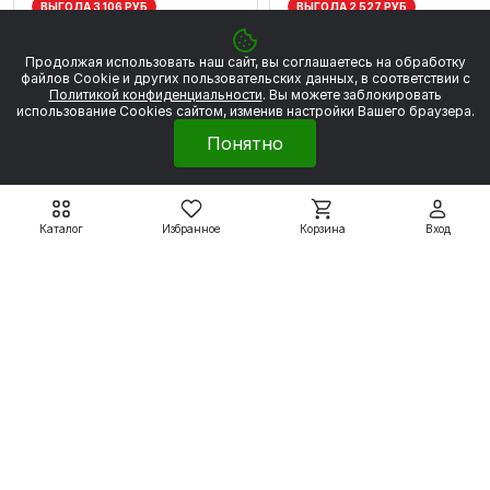
ВЫГОДА 3 106 РУБ
ВЫГОДА 2 527 РУБ
Продолжая использовать наш сайт, вы соглашаетесь на обработку
файлов Сookie и других пользовательских данных, в соответствии с
Политикой конфиденциальности
. Вы можете заблокировать
использование Cookies сайтом, изменив настройки Вашего браузера.
Понятно
Каталог
Избранное
Корзина
Вход
Электродвигатели WEG
Электродвигатели WEG
W22
W22
WEG W22 90S 2P 1,5
WEG W22 80 2Р 0.75
кВт 3000 об/мин
кВт 3000 об/мин
27 954 ₽
22 745 ₽
31 060 ₽
25 272 ₽
Подробнее
Подробнее