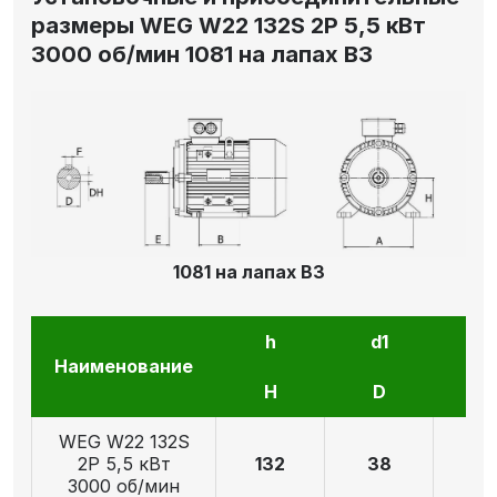
размеры WEG W22 132S 2P 5,5 кВт
3000 об/мин 1081 на лапах В3
1081 на лапах В3
h
d1
l1
Наименование
H
D
E
WEG W22 132S
2P 5,5 кВт
132
38
8
3000 об/мин