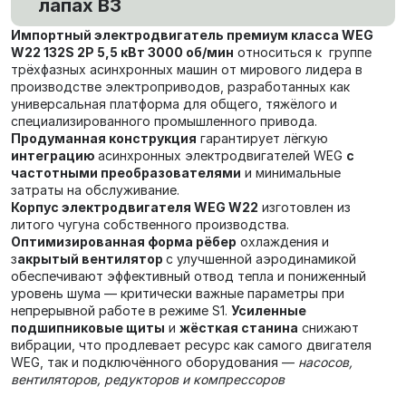
лапах В3
Импортный электродвигатель премиум класса WEG
W22 132S 2P 5,5 кВт 3000 об/мин
относиться к группе
трёхфазных асинхронных машин от мирового лидера в
производстве электроприводов, разработанных как
универсальная платформа для общего, тяжёлого и
специализированного промышленного привода.
Продуманная конструкция
гарантирует лёгкую
интеграцию
асинхронных электродвигателей WEG
с
частотными преобразователями
и минимальные
затраты на обслуживание.
Корпус электродвигателя WEG W22
изготовлен из
литого чугуна собственного производства.
Оптимизированная форма рёбер
охлаждения и
з
акрытый вентилятор
с улучшенной аэродинамикой
обеспечивают эффективный отвод тепла и пониженный
уровень шума — критически важные параметры при
непрерывной работе в режиме S1.
Усиленные
подшипниковые щиты
и
жёсткая станина
снижают
вибрации, что продлевает ресурс как самого двигателя
WEG, так и подключённого оборудования —
насосов,
вентиляторов, редукторов и компрессоров