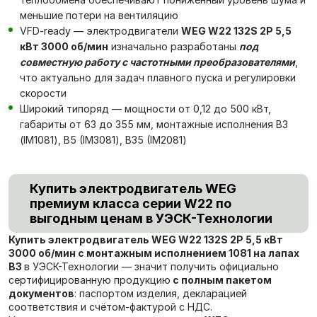
меньшие потери на вентиляцию
VFD-ready — электродвигатели
WEG W22 132S 2P 5,5
кВт 3000 об/мин
изначально разработаны
под
совместную работу с частотными преобразователями
,
что актуально для задач плавного пуска и регулировки
скорости
Широкий типоряд — мощности от 0,12 до 500 кВт,
габариты от 63 до 355 мм, монтажные исполнения В3
(IM1081), В5 (IM3081), В35 (IM2081)
Купить электродвигатель WEG
премиум класса серии W22 по
выгодным ценам в УЭСК-Технологии
Купить электродвигатель WEG W22 132S 2P 5,5 кВт
3000 об/мин с монтажным исполнением 1081 на лапах
В3
в УЭСК-Технологии — значит получить официально
сертифицированную продукцию
с полным пакетом
документов
: паспортом изделия, декларацией
соответствия и счётом-фактурой с НДС.