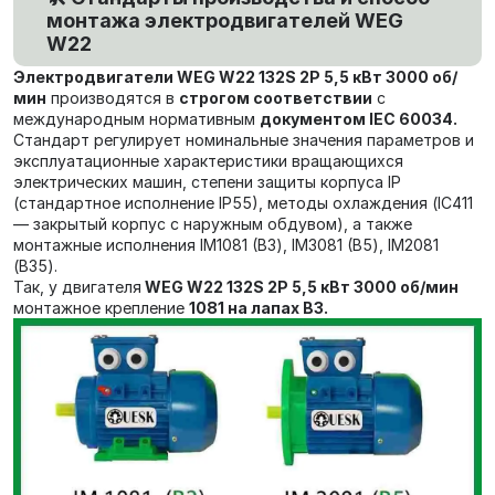
монтажа электродвигателей WEG
W22
Электродвигатели
WEG W22 132S 2P 5,5 кВт 3000 об/
мин
производятся в
строгом соответствии
с
международным нормативным
документом
IEC 60034.
Стандарт регулирует номинальные значения параметров и
эксплуатационные характеристики вращающихся
электрических машин,
степени защиты корпуса IP
(стандартное исполнение IP55),
методы охлаждения (IC411
— закрытый корпус с наружным обдувом), а также
монтажные исполнения IM1081 (В3), IM3081 (В5), IM2081
(В35).
Так, у двигателя
WEG W22 132S 2P 5,5 кВт 3000 об/мин
монтажное крепление
1081 на лапах В3.