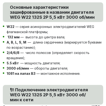
Основные характеристики
зашифрованные в названии двигателя
WEG W22 132S 2P 5,5 кВт 3000 об/мин
W22
— серия асинхронных электродвигателей WEG
флагманской платформы;
132 мм
— высота до центра вала;
А, В, L, S, М
— длина сердечника (маркируется буквами
по возрастанию);
2/4/6/8
— число полюсов (определяет скорость
вращения);
5.5 кВт
— мощность двигателя;
3000 об/мин
— обороты двигателя;
1081 на лапах В3
— монтажное исполнение.
🔌 Подключение электродвигателя
WEG W22 132S 2P 5,5 кВт 3000 об/
мин к сети