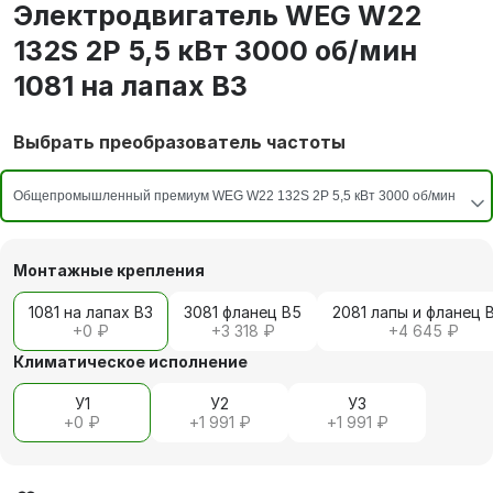
Электродвигатель WEG W22
132S 2P 5,5 кВт 3000 об/мин
1081 на лапах В3
Выбрать преобразователь частоты
Монтажные крепления
1081 на лапах В3
3081 фланец В5
2081 лапы и фланец 
+
0 ₽
+
3 318 ₽
+
4 645 ₽
Климатическое исполнение
У1
У2
У3
+
0 ₽
+
1 991 ₽
+
1 991 ₽