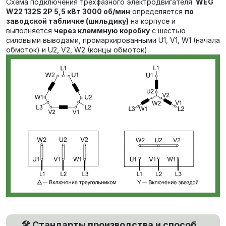
Схема подключения трёхфазного электродвигателя
WEG
W22 132S 2P 5,5 кВт 3000 об/мин
определяется
по
заводской табличке (шильдику)
на корпусе и
выполняется
через клеммную коробку
с шестью
силовыми выводами, промаркированными U1, V1, W1 (начала
обмоток) и U2, V2, W2 (концы обмоток).
🛠️ Стандарты производства и способ