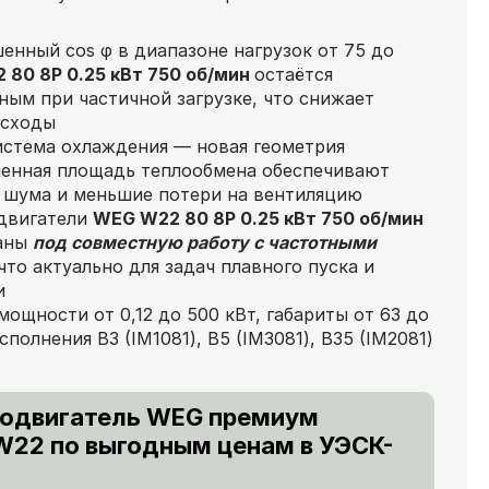
енный cos φ в диапазоне нагрузок от 75 до
 80 8P 0.25 кВт 750 об/мин
остаётся
ным при частичной загрузке, что снижает
асходы
стема охлаждения — новая геометрия
ченная площадь теплообмена обеспечивают
 шума и меньшие потери на вентиляцию
одвигатели
WEG W22 80 8P 0.25 кВт 750 об/мин
таны
под совместную работу с частотными
 что актуально для задач плавного пуска и
и
ощности от 0,12 до 500 кВт, габариты от 63 до
полнения В3 (IM1081), В5 (IM3081), В35 (IM2081)
родвигатель WEG премиум
W22 по выгодным ценам в УЭСК-