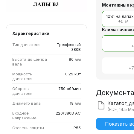
Монтажные к
1081 на лапах
+
0 ₽
Климатическо
Характеристики
Тип двигателя
Трехфазный
380В
Высота до центра
80 мм
вала
+
7
Мощность
0.25 кВт
двигателя
Обороты
750 об/мин
Документ
двигателя
Диаметр вала
19 мм
(PDF, 14.5 М
Входное
220/380В AC
напряжение
Показать в
Степень защиты
IP55