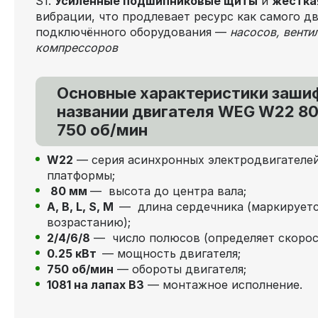
S1.
Усиленные подшипниковые щиты
и
жёстка
вибрации, что продлевает ресурс как самого дв
подключённого оборудования —
насосов, венти
компрессоров
Основные характеристики заши
названии двигателя WEG W22 80 
750 об/мин
W22
— серия асинхронных электродвигателе
платформы;
80 мм
— высота до центра вала;
А, В, L, S, М
— длина сердечника (маркируетс
возрастанию);
2/4/6/8
— число полюсов (определяет скорос
0.25 кВт
— мощность двигателя;
750 об/мин
— обороты двигателя;
1081 на лапах В3
— монтажное исполнение.