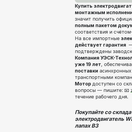
Купить электродвигате
монтажным исполнение
значит получить офиц
полным пакетом доку
соответствия и счётом
На все импортные
элек
действует гарантия
—
подтверждены заводск
Компания УЭСК-Технол
уже 19 лет
, обеспечив
поставки
асинхронных 
транспортными компан
Мотор
доступен со скл
вопросы — пишите: 📧
течение рабочего дня.
Покупайте со склада
электродвигатель
WE
лапах В3