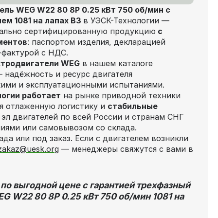
ль WEG W22 80 8P 0.25 кВт 750 об/мин с
м 1081 на лапах В3
в УЭСК-Технологии —
иально сертифицированную продукцию
с
ментов
: паспортом изделия, декларацией
-фактурой с НДС.
тродвигатели WEG
в нашем каталоге
 надёжность и ресурс двигателя
ими и эксплуатационными испытаниями.
огии работает
на рынке приводной техники
ая отлаженную логистику и
стабильные
эл двигателей по всей России и странам СНГ
иями или самовывозом со склада.
ада или под заказ. Если с двигателем возникли
zakaz@uesk.org
— менеджеры свяжутся с вами в
 по выгодной цене с гарантией трехфазный
G W22 80 8P 0.25 кВт 750 об/мин 1081 на