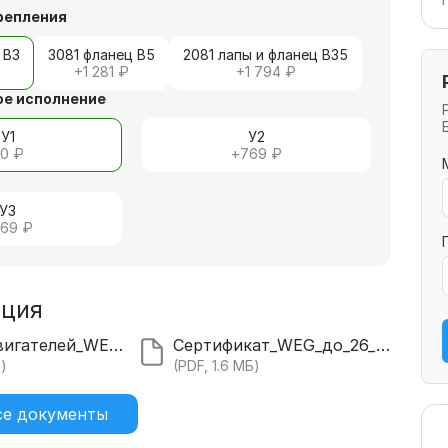
репления
 В3
3081 фланец В5
2081 лапы и фланец В35
+
1 281 ₽
+
1 794 ₽
е исполнение
У1
У2
+
0 ₽
+
769 ₽
У3
69 ₽
ация
Каталог_двигателей_WEG_22.pdf
Сертификат_WEG_до_26_года.pdf
Б)
(PDF, 1.6 МБ)
се документы