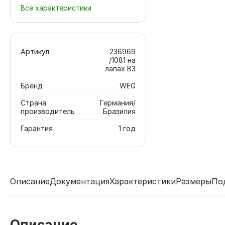
Все характеристики
Артикул
236969
/1081 на
лапах В3
Бренд
WEG
Страна
Германия/
производитель
Бразилия
Гарантия
1 год
Описание
Документация
Характеристики
Размеры
По
Описание