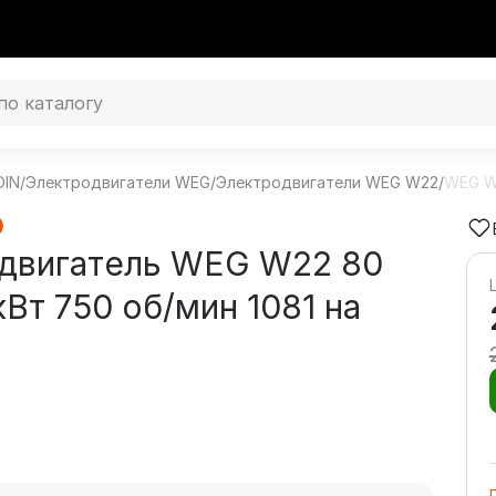
DIN
/
Электродвигатели WEG
/
Электродвигатели WEG W22
/
WEG W2
двигатель WEG W22 80
кВт 750 об/мин 1081 на
3