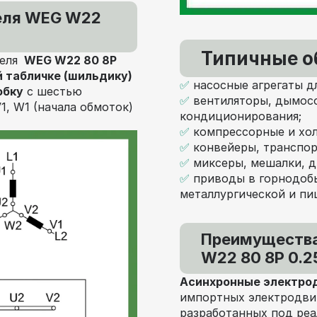
еля WEG W22
и
Типичные о
теля
WEG W22 80 8P
й табличке (шильдику)
✅
насосные агрегаты д
обку
с шестью
✅
вентиляторы, дымос
, W1 (начала обмоток)
кондиционирования;
✅
компрессорные и хо
✅
конвейеры, транспор
✅
миксеры, мешалки, д
✅
приводы в горнодоб
металлургической и п
Преимущества
W22 80 8P 0.2
Асинхронные электро
импортных электродви
разработанных под ре