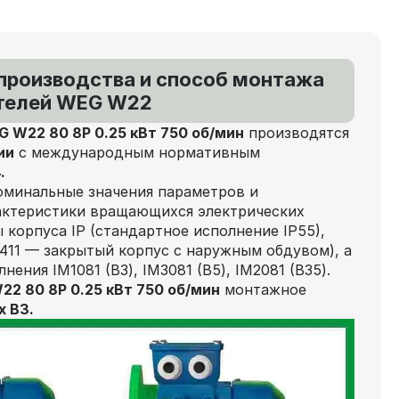
 производства и способ монтажа
телей WEG W22
 W22 80 8P 0.25 кВт 750 об/мин
производятся
ии
с международным нормативным
.
оминальные значения параметров и
актеристики вращающихся электрических
корпуса IP (стандартное исполнение IP55),
411 — закрытый корпус с наружным обдувом), а
ения IM1081 (В3), IM3081 (В5), IM2081 (В35).
2 80 8P 0.25 кВт 750 об/мин
монтажное
х В3.