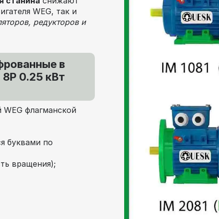
я станина
снижают
игателя WEG, так и
ляторов, редукторов и
фрованные в
8P 0.25 кВт
й WEG флагманской
я буквами по
ть вращения);