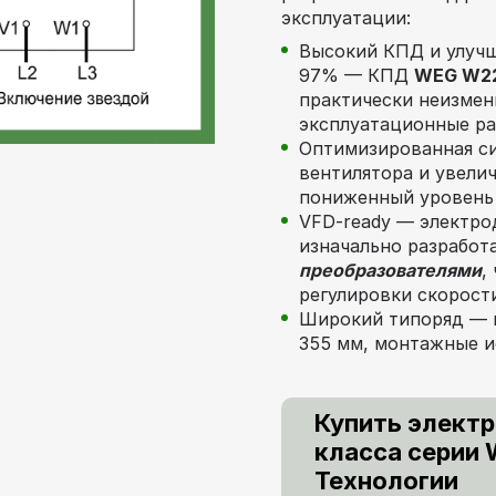
эксплуатации:
Высокий КПД и улучш
97% — КПД
WEG W22
практически неизмен
эксплуатационные р
Оптимизированная си
вентилятора и увели
пониженный уровень
VFD-ready — электр
изначально разрабо
преобразователями
,
регулировки скорост
Широкий типоряд — м
355 мм, монтажные ис
Купить элект
класса серии 
Технологии