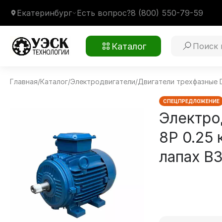
Екатеринбург
Есть вопрос?
8 (800) 550-79-59
Каталог
Главная
/
Каталог
/
Электродвигатели
/
Двигатели трехфазные 
WEG W22 80 8P 0.25 кВт 750 об/мин
Монтажное крепление
1081 на лапах В3
Климатическое исполнение
У1
СПЕЦПРЕДЛОЖЕНИЕ
Электро
8P 0.25 
лапах В