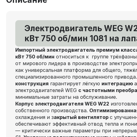
Электродвигатель WEG W22
кВт 750 об/мин 1081 на лап
Импортный электродвигатель премиум класса
кВт 750 об/мин
относиться к группе трёхфазн
от мирового лидера в производстве электропр
как универсальная платформа для общего, тяжё
специализированного промышленного привода
конструкция
гарантирует лёгкую
интеграцию
электродвигателей WEG
с частотными преобр
минимальные затраты на обслуживание.
Корпус электродвигателя WEG W22
изготовлен
собственного производства.
Оптимизированна
охлаждения и з
акрытый вентилятор
с улучшен
обеспечивают эффективный отвод тепла и пон
— критически важные параметры при непрерыв