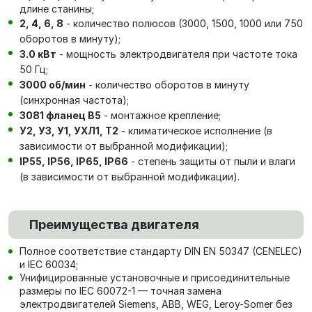
длине станины;
2, 4, 6, 8
- количество полюсов (3000, 1500, 1000 или 750
оборотов в минуту);
3.0 кВт
- мощность электродвигателя при частоте тока
50 Гц;
3000 об/мин
- количество оборотов в минуту
(синхронная частота);
3081 фланец В5
- монтажное крепление;
У2, У3, У1, УХЛ1, Т2
- климатическое исполнение (в
зависимости от выбранной модификации);
IP55, IP56, IP65, IP66
- степень защиты от пыли и влаги
(в зависимости от выбранной модификации).
Преимущества двигателя
Полное соответствие стандарту DIN EN 50347 (CENELEC)
и IEC 60034;
Унифицированные установочные и присоединительные
размеры по IEC 60072-1 — точная замена
электродвигателей Siemens, ABB, WEG, Leroy-Somer без