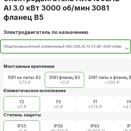
Al 3.0 кВт 3000 об/мин 3081
фланец В5
Электродвигатель по назначению
Монтажные крепления
1081 на лапах В3
3081 фланец В5
2081 лапы и фланец 
-573 ₽
+
0 ₽
+
230 ₽
Климатическое исполнение
У2
У3
У1
У
+
0 ₽
+
0 ₽
+
574 ₽
+
4 
Степень защиты
IP55
IP56
IP65
I
+
0 ₽
+
10 322 ₽
+
10 895 ₽
+
11 