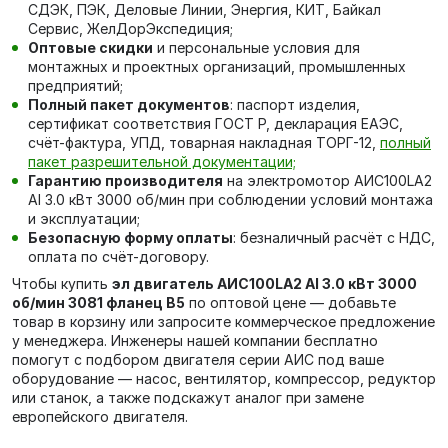
СДЭК, ПЭК, Деловые Линии, Энергия, КИТ, Байкал
Сервис, ЖелДорЭкспедиция;
Оптовые скидки
и персональные условия для
монтажных и проектных организаций, промышленных
предприятий;
Полный пакет документов
: паспорт изделия,
сертификат соответствия ГОСТ Р, декларация ЕАЭС,
счёт-фактура, УПД, товарная накладная ТОРГ-12,
полный
пакет разрешительной документации;
Гарантию производителя
на электромотор AИC100LA2
Al 3.0 кВт 3000 об/мин при соблюдении условий монтажа
и эксплуатации;
Безопасную форму оплаты
: безналичный расчёт с НДС,
оплата по счёт-договору.
Чтобы купить
эл двигатель AИC100LA2 Al 3.0 кВт 3000
об/мин 3081 фланец В5
по оптовой цене — добавьте
товар в корзину или запросите коммерческое предложение
у менеджера. Инженеры нашей компании бесплатно
помогут с подбором двигателя серии АИС под ваше
оборудование — насос, вентилятор, компрессор, редуктор
или станок, а также подскажут аналог при замене
европейского двигателя.