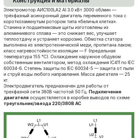
Конструкция и материалы
Электромотор AИC100LA2 Al 3.0 кВт 3000 об/мин —
трёхфазный асинхронный двигатель переменного тока с
короткозамкнутым ротором типа «беличья клетка».
Станина и подшипниковые щиты изготовлены из
алюминиевого сплава — это снижает вес, улучшает
теплоотдачу и устраняет коррозию. Обмотка статора
выполнена из электротехнической меди, пропитана лаком;
класс нагревостойкости изоляции — F (предельная
температура 155 °C). Охлаждение наружное обдувом
собственным вентилятором, метод охлаждения IC411 по IEC
60034-6. Степень защиты по IEC 60034-5 — защита от пыли
и струй воды любого направления. Масса двигателя — 25
кг.
Электродвигатель предназначен для работы от
трехфазной сети 380В частотой 50 Гц.
Подключение
двигателя
осуществляется в коробке выводов по схеме
треугольник/звезда
220/380В AC