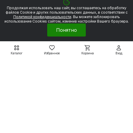
3 517 ₽
3 318 ₽
3 908 ₽
3 687 ₽
Продолжая использовать наш сайт, вы соглашаетесь на обработку
файлов Сookie и других пользовательских данных, в соответствии с
Политикой конфиденциальности
. Вы можете заблокировать
Подробнее
Подробнее
использование Cookies сайтом, изменив настройки Вашего браузера.
Понятно
Электродвигатели
Каталог
Избранное
Корзина
Вход
Вспомогательные системы
Насосное оборудование
Покупателям
8 800 550 79 59
zakaz@uesk.org
Режим работы
г. Екатеринбург с 09:00 до 18:00