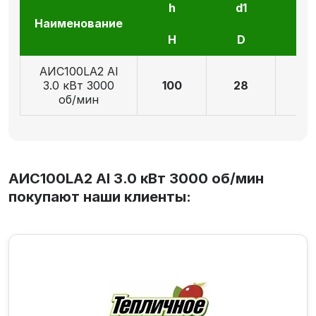
h
d1
l1
Наименование
H
D
E
AИC100LA2 Al
3.0 кВт 3000
100
28
6
об/мин
AИC100LA2 Al 3.0 кВт 3000 об/мин
покупают наши клиенты: