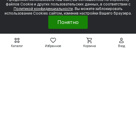
файлов Сookie и других пользовательских данных, в соответствии с
Политикой конфиденциальности
. Вы можете заблокировать
Подробнее
Подробнее
использование Cookies сайтом, изменив настройки Вашего браузера.
Понятно
Электродвигатели
Каталог
Избранное
Корзина
Вход
Вспомогательные системы
Насосное оборудование
Покупателям
8 800 550 79 59
zakaz@uesk.org
Режим работы
г. Екатеринбург с 09:00 до 18:00