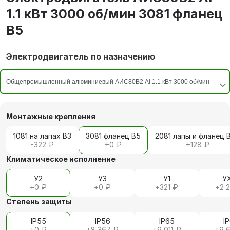
1.1 кВт 3000 об/мин 3081 фланец
В5
Электродвигатель по назначению
Монтажные крепления
1081 на лапах В3
3081 фланец В5
2081 лапы и фланец 
-322 ₽
+
0 ₽
+
128 ₽
Климатическое исполнение
У2
У3
У1
У
+
0 ₽
+
0 ₽
+
321 ₽
+
2 
Степень защиты
IP55
IP56
IP65
I
+
0 ₽
+
8 367 ₽
+
9 011 ₽
+
9 