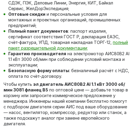
СДЭК, ПЭК, Деловые Линии, Энергия, КИТ, Байкал
Сервис, ЖелДорЭкспедиция;
Оптовые скидки
и персональные условия для
монтажных и проектных организаций, промышленных
предприятий;
Полный пакет документов
: паспорт изделия,
сертификат соответствия ГОСТ Р, декларация ЕАЭС,
счёт-фактура, УПД, товарная накладная ТОРГ-12,
полный
пакет разрешительной документации;
Гарантию производителя
на электромотор АИС80В2 Al
1.1 кВт 3000 об/мин при соблюдении условий монтажа и
эксплуатации;
Безопасную форму оплаты
: безналичный расчёт с НДС,
оплата по счёт-договору.
Чтобы купить
эл двигатель АИС80В2 Al 1.1 кВт 3000 об/
мин 3081 фланец В5
по оптовой цене — добавьте товар в
корзину или запросите коммерческое предложение у
менеджера. Инженеры нашей компании бесплатно помогут
с подбором двигателя серии АИС под ваше оборудование
— насос, вентилятор, компрессор, редуктор или станок, а
также подскажут аналог при замене европейского
двигателя.