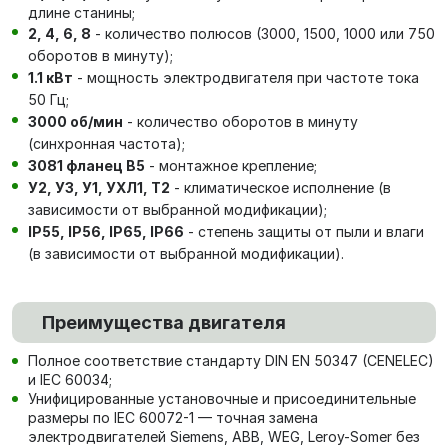
длине станины;
2, 4, 6, 8
- количество полюсов (3000, 1500, 1000 или 750
оборотов в минуту);
1.1 кВт
- мощность электродвигателя при частоте тока
50 Гц;
3000 об/мин
- количество оборотов в минуту
(синхронная частота);
3081 фланец В5
- монтажное крепление;
У2, У3, У1, УХЛ1, Т2
- климатическое исполнение (в
зависимости от выбранной модификации);
IP55, IP56, IP65, IP66
- степень защиты от пыли и влаги
(в зависимости от выбранной модификации).
Преимущества двигателя
Полное соответствие стандарту DIN EN 50347 (CENELEC)
и IEC 60034;
Унифицированные установочные и присоединительные
размеры по IEC 60072-1 — точная замена
электродвигателей Siemens, ABB, WEG, Leroy-Somer без