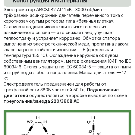
Конструкция и материалы
Электромотор АИС80В2 Al 1.1 кВт 3000 об/мин —
трёхфазный асинхронный двигатель переменного тока с
короткозамкнутым ротором типа «беличья клетка».
Станина и подшипниковые щиты изготовлены из
алюминиевого сплава — это снижает вес, улучшает
теплоотдачу и устраняет коррозию. Обмотка статора
выполнена из электротехнической меди, пропитана лаком;
класс нагревостойкости изоляции — F (предельная
температура 155 °C). Охлаждение наружное обдувом
собственным вентилятором, метод охлаждения IC411 по IEC
60034-6. Степень защиты по IEC 60034-5 — защита от пыли
и струй воды любого направления. Масса двигателя — 12
кг.
Электродвигатель предназначен для работы от
трехфазной сети 380В частотой 50 Гц.
Подключение
двигателя
осуществляется в коробке выводов по схеме
треугольник/звезда
220/380В AC