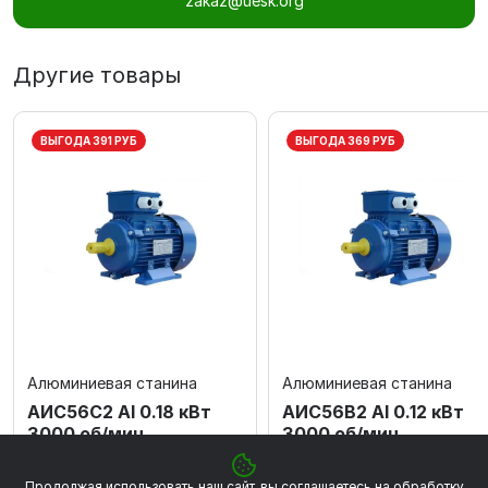
zakaz@uesk.org
Другие товары
ВЫГОДА 391 РУБ
ВЫГОДА 369 РУБ
Алюминиевая станина
Алюминиевая станина
АИС56C2 Al 0.18 кВт
АИС56В2 Al 0.12 кВт
3000 об/мин
3000 об/мин
3 517 ₽
3 318 ₽
3 908 ₽
3 687 ₽
Продолжая использовать наш сайт, вы соглашаетесь на обработку