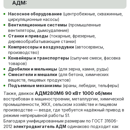
АДМ:
Насосное оборудование
(центробежные, скважинные,
циркуляционные насосы)
Вентиляционные системы
(промышленные
вентиляторы, дымоудаление)
Станки и приводы
(токарные, фрезерные,
деревообрабатывающие станки)
Компрессоры и воздуходувки
(автосервисы,
производство)
Конвейеры и транспортеры
(сыпучие смеси, фасовка
товаров)
Дробилки и мельницы
(для зерна, камня, руды)
Смесители и мешалки
(для бетона, химических
веществ, пищевых продуктов)
Подъемные механизмы
(краны, лебедки, тельферы)
АДМ280М6 90 кВт 1000 об/мин
Также, движок
в
остребован в машиностроении, металлургии, химической
промышленности, ЖКХ, сельском хозяйстве и пищевом
производстве — везде, где требуется надёжный привод в
режиме непрерывной работы S1.
Благодаря унифицированным размерам по ГОСТ 31606-
2012
электродвигатель АДМ
одинаково подходит как