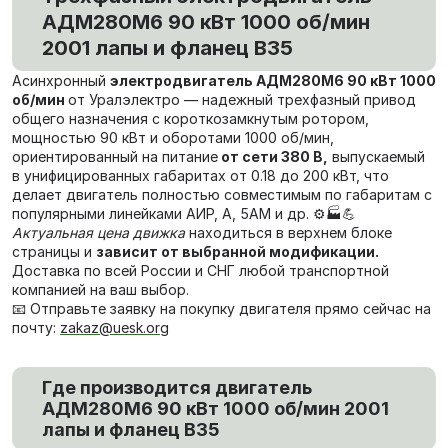
АДМ280М6 90 кВт 1000 об/мин
2001 лапы и фланец В35
Асинхронный
электродвигатель АДМ280М6 90 кВт 1000
об/мин
от Уралэлектро — надежный трехфазный привод
общего назначения с короткозамкнутым ротором,
мощностью 90 кВт и оборотами 1000 об/мин,
ориентированный на питание
от сети 380 В,
выпускаемый
в унифицированных габаритах от 0.18 до 200 кВт, что
делает двигатель полностью совместимым по габаритам с
популярными линейками АИР, А, 5АМ и др. ⚙️🏭💪
Актуальная цена движка
находиться в верхнем блоке
страницы и
зависит от выбранной модификации.
Доставка по всей России и СНГ любой транспортной
компанией на ваш выбор.
📧 Отправьте заявку на покупку двигателя прямо сейчас на
почту:
zakaz@uesk.org
Где производится двигатель
АДМ280М6 90 кВт 1000 об/мин 2001
лапы и фланец В35