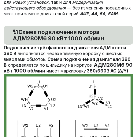
для
новых установок
, так и для
модернизации
действующего оборудования
— без изменения посадочных
мест при замене двигателей серий
АИР, 4А, 5А, 5АМ.
🔌Схема подключения мотора
АДМ280М6 90 кВт 1000 об/мин
Подключение трёхфазного эл двигателя АДМ к сети
380 В
выполняется через клеммную коробку с шестью
выводами обмоток.
Схема подключения двигателя 380
АДМ280М6 90
В
определяется по шильдику на корпусе:
кВт 1000 об/мин
имеет маркировку
380/660В AC (Δ/Y)