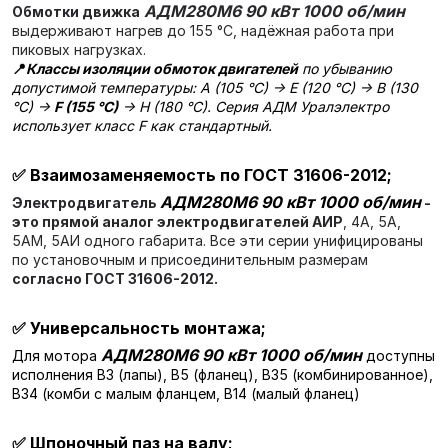
АДМ280М6 90 кВт 1000 об/мин
Обмотки движка
выдерживают нагрев до 155 °C, надёжная работа при
пиковых нагрузках.
📍
Классы изоляции обмоток двигателей
по убыванию
допустимой температуры: A (105 °C) → E (120 °C) → B (130
°C) →
F (155 °C)
→ H (180 °C). Серия АДМ Уралэлектро
использует класс F как стандартный.
✅
Взаимозаменяемость по ГОСТ 31606-2012;
АДМ280М6 90 кВт 1000 об/мин
Электродвигатель
-
это прямой аналог электродвигателей АИР
, 4А, 5А,
5АМ, 5АИ одного габарита. Все эти серии унифицированы
по установочным и присоединительным размерам
согласно ГОСТ 31606-2012.
✅
Универсальность монтажа;
АДМ280М6 90 кВт 1000 об/мин
Для мотора
доступны
исполнения В3 (лапы), В5 (фланец), В35 (комбинированное),
В34 (комби с малым фланцем, В14 (малый фланец)
✅
Шпоночный паз на валу;