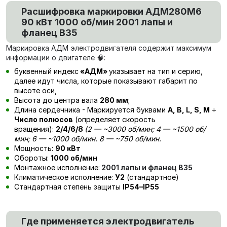
Расшифровка маркировки
АДМ280М6
90 кВт 1000 об/мин 2001 лапы и
фланец В35
Маркировка АДМ электродвигателя содержит максимум
информации о двигателе 🧠:
буквенный индекс
«АДМ»
указывает на тип и серию,
далее идут числа, которые показывают габарит по
высоте оси,
Высота до центра вала
280 мм
;
Длина сердечника - Маркируется буквами
А, В, L, S, М
+
Число полюсов
(определяет скорость
вращения):
2/4/6/8
(
2
— ~3000 об/мин; 4 — ~1500 об/
мин; 6 — ~1000 об/мин. 8 — ~750 об/мин.
Мощность:
90 кВт
Обороты:
1000 об/мин
Монтажное исполнение:
2001 лапы и фланец В35
Климатическое исполнение:
У2
(стандартное)
Стандартная степень защиты
IP54–IP55
Где применяется электродвигатель