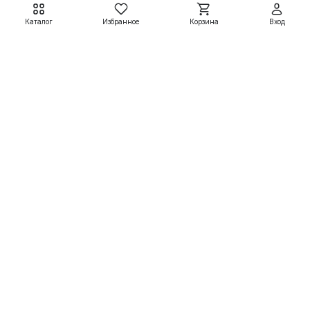
Каталог
Избранное
Корзина
Вход
Электродвигатели АДМ
Электродвигатели АДМ
АДМ63А2 0,37 кВт
АДМ63А4 0,25 кВт
3000 об/мин
1500 об/мин
7 799 ₽
7 950 ₽
8 665 ₽
8 833 ₽
Подробнее
Подробнее
Электродвигатели
Вспомогательные системы
Насосное оборудование
Покупателям