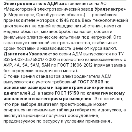
Электродвигатель АДМ
изготавливается на АО
«Медногорский электротехнический завод
Уралэлектро
»
(г. Медногорск, Оренбургская область) — российском
производителе моторов с 1948 года. Весь технологический
цикл замкнут на одной площадке: литьё станин, намотка
медных обмоток, механообработка валов, сборка и
финальные электрические испытания под нагрузкой. Это
гарантирует сквозной контроль качества, стабильные
сроки поставки и независимость цены от курса валют.
Двигатели Уралэлектро
серии АДМ выпускаются по ТУ
3325-003-05758017-2002 и полностью взаимозаменяемы с
АИР, 4А, 5А, 5АМ, 5АИ по ГОСТ 31606-2012 (прямая замена
без переделки посадочного места).
С точки зрения стандартов электродвигатели АДМ
выпускаются с учётом требований
ГОСТ 31606
по
основным размерам и параметрам асинхронных
двигателей
📐, а также
ГОСТ 15150
по
климатическому
исполнению и категориям размещения
. Это означает,
что при выборе двигателя проектировщик может
опираться на привычные таблицы габаритов и допусков, а
эксплуатационщики получают оборудование,
предсказуемое по ресурсу и условиям применения .