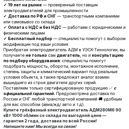
19 лет на рынке
— проверенный поставщик
✔
электродвигателей для промышленности
Доставка по РФ и СНГ
— транспортными компаниями
✔
или самовывоз со склада
Оплата с НДС и без НДС
— работаем с юридическими и
✔
физическими лицами
Бесплатный подбор
— специалисты помогут с выбором
✔
модификации под ваши условия
Приобретая электродвигатель АДМ в УЭСК-Технологии, вы
получаете
не только
сам
двигатель
, но и
консультацию
по подбору оборудования
: специалисты помогут
подобрать мощность, обороты, монтажное исполнение,
степень защиты и климатический вариант под реальные
условия объекта, а также предложат аналог взамен
вышедшего из строя двигателя других серий.
Поставляем только сертифицированую продукцию ✅
с
о
фициальной гарантией.
Предусмотрена доставка по
России и СНГ любой транспортной компанией 🚚 удобным
для вас способом (авиа/жд/ авто и т.д).
Купите трёхфазный электродвигатель
АДМ280М6 90
кВт 1000 об/мин
со склада по выгодной цене —
гарантия 2 года, доставка по всей России!
Напишите нам! Мы всегда на связи!