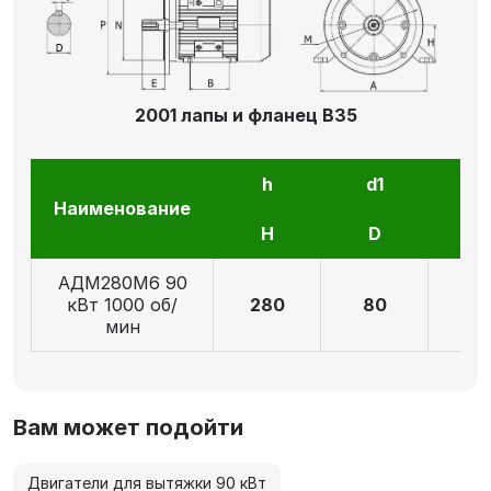
2001 лапы и фланец В35
h
d1
l1
Наименование
H
D
E
АДМ280М6 90
кВт 1000 об/
280
80
17
мин
Вам может подойти
Двигатели для вытяжки 90 кВт