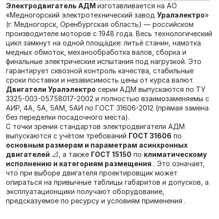
Электродвигатель АДМ
изготавливается на АО
«Медногорский электротехнический завод
Уралэлектро
»
(г. Медногорск, Оренбургская область) — российском
производителе моторов с 1948 года. Весь технологический
цикл замкнут на одной площадке: литьё станин, намотка
медных обмоток, механообработка валов, сборка и
финальные электрические испытания под нагрузкой. Это
гарантирует сквозной контроль качества, стабильные
сроки поставки и независимость цены от курса валют.
Двигатели Уралэлектро
серии АДМ выпускаются по ТУ
3325-003-05758017-2002 и полностью взаимозаменяемы с
АИР, 4А, 5А, 5АМ, 5АИ по ГОСТ 31606-2012 (прямая замена
без переделки посадочного места).
С точки зрения стандартов электродвигатели АДМ
выпускаются с учётом требований
ГОСТ 31606
по
основным размерам и параметрам асинхронных
двигателей
📐, а также
ГОСТ 15150
по
климатическому
исполнению и категориям размещения
. Это означает,
что при выборе двигателя проектировщик может
опираться на привычные таблицы габаритов и допусков, а
эксплуатационщики получают оборудование,
предсказуемое по ресурсу и условиям применения .