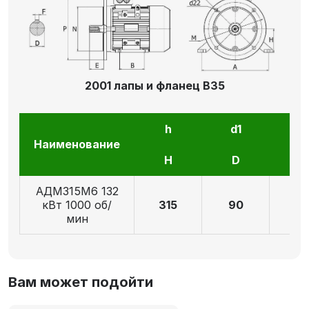
2001 лапы и фланец В35
h
d1
l1
Наименование
H
D
E
АДМ315М6 132
кВт 1000 об/
315
90
17
мин
Вам может подойти