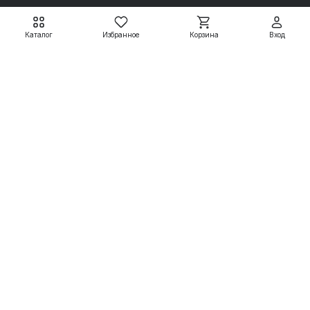
Каталог
Избранное
Корзина
Вход
Электродвигатели АДМ
Электродвигатели АДМ
АДМ63А2 0,37 кВт
АДМ63А4 0,25 кВт
3000 об/мин
1500 об/мин
7 799 ₽
7 950 ₽
8 665 ₽
8 833 ₽
Подробнее
Подробнее
Электродвигатели
Вспомогательные системы
Насосное оборудование