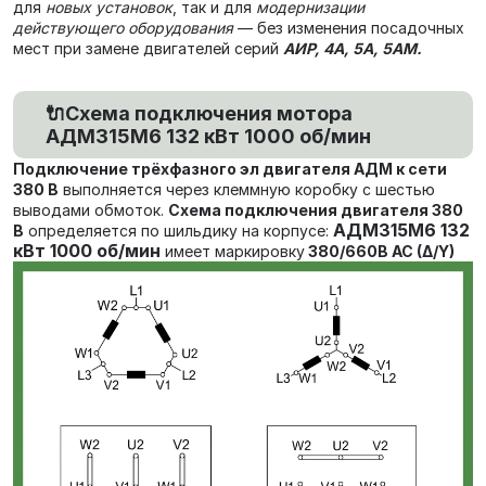
для
новых установок
, так и для
модернизации
действующего оборудования
— без изменения посадочных
мест при замене двигателей серий
АИР, 4А, 5А, 5АМ.
🔌Схема подключения мотора
АДМ315М6 132 кВт 1000 об/мин
Подключение трёхфазного эл двигателя АДМ к сети
380 В
выполняется через клеммную коробку с шестью
выводами обмоток.
Схема подключения двигателя 380
АДМ315М6 132
В
определяется по шильдику на корпусе:
кВт 1000 об/мин
имеет маркировку
380/660В AC (Δ/Y)