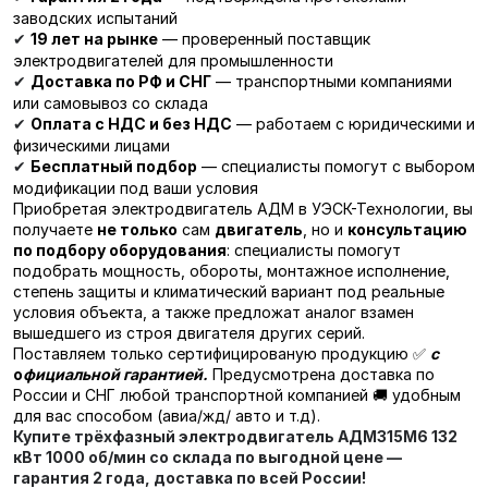
заводских испытаний
19 лет на рынке
— проверенный поставщик
✔
электродвигателей для промышленности
Доставка по РФ и СНГ
— транспортными компаниями
✔
или самовывоз со склада
Оплата с НДС и без НДС
— работаем с юридическими и
✔
физическими лицами
Бесплатный подбор
— специалисты помогут с выбором
✔
модификации под ваши условия
Приобретая электродвигатель АДМ в УЭСК-Технологии, вы
получаете
не только
сам
двигатель
, но и
консультацию
по подбору оборудования
: специалисты помогут
подобрать мощность, обороты, монтажное исполнение,
степень защиты и климатический вариант под реальные
условия объекта, а также предложат аналог взамен
вышедшего из строя двигателя других серий.
Поставляем только сертифицированую продукцию ✅
с
о
фициальной гарантией.
Предусмотрена доставка по
России и СНГ любой транспортной компанией 🚚 удобным
для вас способом (авиа/жд/ авто и т.д).
Купите трёхфазный электродвигатель
АДМ315М6 132
кВт 1000 об/мин
со склада по выгодной цене —
гарантия 2 года, доставка по всей России!