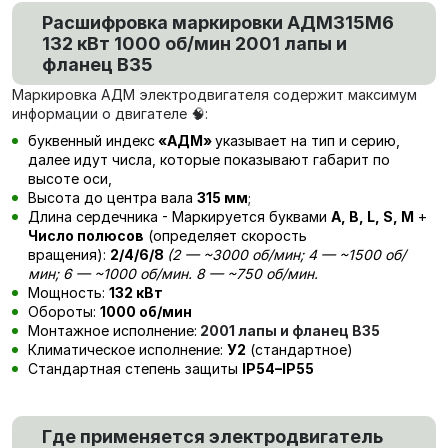
Расшифровка маркировки
АДМ315М6
132 кВт 1000 об/мин 2001 лапы и
фланец В35
Маркировка АДМ электродвигателя содержит максимум
информации о двигателе 🧠:
буквенный индекс
«АДМ»
указывает на тип и серию,
далее идут числа, которые показывают габарит по
высоте оси,
Высота до центра вала
315 мм
;
Длина сердечника - Маркируется буквами
А, В, L, S, М
+
Число полюсов
(определяет скорость
вращения):
2/4/6/8
(
2
— ~3000 об/мин; 4 — ~1500 об/
мин; 6 — ~1000 об/мин. 8 — ~750 об/мин.
Мощность:
132 кВт
Обороты:
1000 об/мин
Монтажное исполнение:
2001 лапы и фланец В35
Климатическое исполнение:
У2
(стандартное)
Стандартная степень защиты
IP54–IP55
Где применяется электродвигатель