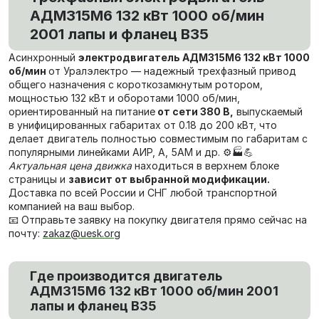
АДМ315М6 132 кВт 1000 об/мин
2001 лапы и фланец В35
Асинхронный
электродвигатель АДМ315М6 132 кВт 1000
об/мин
от Уралэлектро — надежный трехфазный привод
общего назначения с короткозамкнутым ротором,
мощностью 132 кВт и оборотами 1000 об/мин,
ориентированный на питание
от сети 380 В,
выпускаемый
в унифицированных габаритах от 0.18 до 200 кВт, что
делает двигатель полностью совместимым по габаритам с
популярными линейками АИР, А, 5АМ и др. ⚙️🏭💪
Актуальная цена движка
находиться в верхнем блоке
страницы и
зависит от выбранной модификации.
Доставка по всей России и СНГ любой транспортной
компанией на ваш выбор.
📧 Отправьте заявку на покупку двигателя прямо сейчас на
почту:
zakaz@uesk.org
Где производится двигатель
АДМ315М6 132 кВт 1000 об/мин 2001
лапы и фланец В35