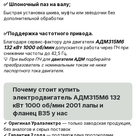
✅
Шпоночный паз на валу;
Быстрая установка шкива, муфты или звёздочки без
дополнительной обработки
✅
Поддержка частотного привода.
АДМ315М6
Благодаря сервис-фактору для двигателя
132 кВт 1000 об/мин
допускается работа через ПЧ при
снижении частоты до 42,5 Гц.
💡
При выборе ПЧ для
двигателя АДМ
подбирайте
преобразователь с номинальным током не ниже
паспортного тока двигателя.
Почему стоит купить
электродвигатель АДМ315М6 132
кВт 1000 об/мин 2001 лапы и
фланец В35 у нас
Оригинал Уралэлектро
— только заводская продукция,
✔
без аналогов и серых поставок
Гарантия 2 года
— подтверждена протоколами
✔