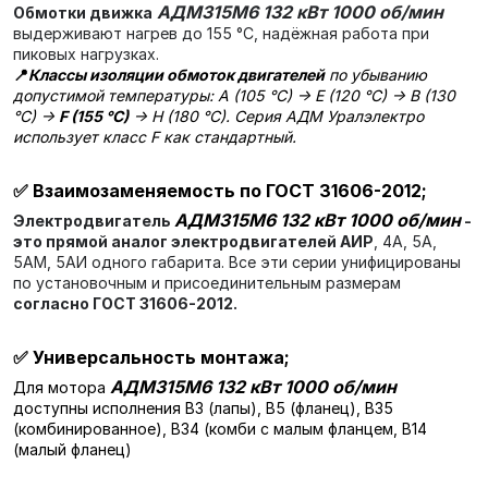
АДМ315М6 132 кВт 1000 об/мин
Обмотки движка
выдерживают нагрев до 155 °C, надёжная работа при
пиковых нагрузках.
📍
Классы изоляции обмоток двигателей
по убыванию
допустимой температуры: A (105 °C) → E (120 °C) → B (130
°C) →
F (155 °C)
→ H (180 °C). Серия АДМ Уралэлектро
использует класс F как стандартный.
✅
Взаимозаменяемость по ГОСТ 31606-2012;
АДМ315М6 132 кВт 1000 об/мин
Электродвигатель
-
это прямой аналог электродвигателей АИР
, 4А, 5А,
5АМ, 5АИ одного габарита. Все эти серии унифицированы
по установочным и присоединительным размерам
согласно ГОСТ 31606-2012.
✅
Универсальность монтажа;
АДМ315М6 132 кВт 1000 об/мин
Для мотора
доступны исполнения В3 (лапы), В5 (фланец), В35
(комбинированное), В34 (комби с малым фланцем, В14
(малый фланец)