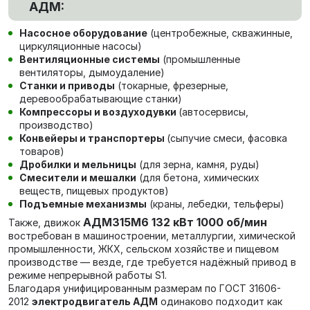
АДМ:
Насосное оборудование
(центробежные, скважинные,
циркуляционные насосы)
Вентиляционные системы
(промышленные
вентиляторы, дымоудаление)
Станки и приводы
(токарные, фрезерные,
деревообрабатывающие станки)
Компрессоры и воздуходувки
(автосервисы,
производство)
Конвейеры и транспортеры
(сыпучие смеси, фасовка
товаров)
Дробилки и мельницы
(для зерна, камня, руды)
Смесители и мешалки
(для бетона, химических
веществ, пищевых продуктов)
Подъемные механизмы
(краны, лебедки, тельферы)
АДМ315М6 132 кВт 1000 об/мин
Также, движок
в
остребован в машиностроении, металлургии, химической
промышленности, ЖКХ, сельском хозяйстве и пищевом
производстве — везде, где требуется надёжный привод в
режиме непрерывной работы S1.
Благодаря унифицированным размерам по ГОСТ 31606-
2012
электродвигатель АДМ
одинаково подходит как