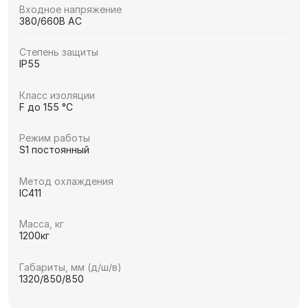
Входное напряжение
380/660В AC
Степень защиты
IP55
Класс изоляции
F до 155 °C
Режим работы
S1 постоянный
Метод охлаждения
IC411
Масса, кг
1200кг
Габариты, мм (д/ш/в)
1320/850/850