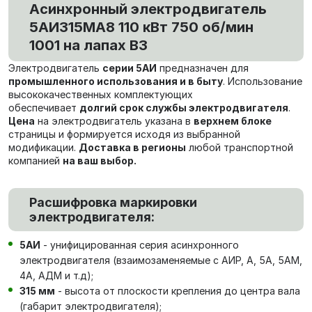
Асинхронный электродвигатель
5АИ315MА8 110 кВт 750 об/мин
1001 на лапах В3
Электродвигатель
серии 5АИ
предназначен для
промышленного использования и в быту
. Использование
высококачественных комплектующих
обеспечивает
долгий срок службы электродвигателя
.
Цена
на электродвигатель указана в
верхнем блоке
страницы и формируется исходя из выбранной
модификации.
Доставка в регионы
любой транспортной
компанией
на ваш выбор.
Расшифровка маркировки
электродвигателя:
5АИ
- унифицированная серия асинхронного
электродвигателя (взаимозаменяемые с АИР, А, 5А, 5АМ,
4А, АДМ и т.д);
315 мм
- высота от плоскости крепления до центра вала
(габарит электродвигателя);