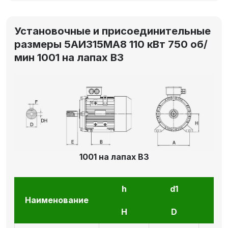
Установочные и присоединительные
размеры 5АИ315MА8 110 кВт 750 об/
мин 1001 на лапах В3
1001 на лапах В3
h
d1
l1
Наименование
H
D
E