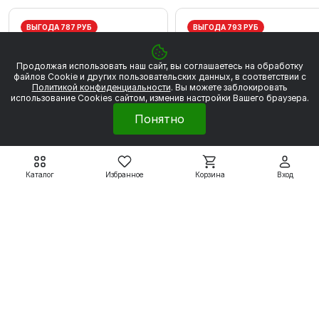
ВЫГОДА 787 РУБ
ВЫГОДА 793 РУБ
Продолжая использовать наш сайт, вы соглашаетесь на обработку
файлов Сookie и других пользовательских данных, в соответствии с
Политикой конфиденциальности
. Вы можете заблокировать
использование Cookies сайтом, изменив настройки Вашего браузера.
Понятно
Каталог
Избранное
Корзина
Вход
Электродвигатели серии
Электродвигатели серии
5АИ
5АИ
5АИ56А2 0,18 кВт 3000
5АИ56В2 0,25 кВт 300
об/мин
об/мин
4 459 ₽
4 496 ₽
5 246 ₽
5 289 ₽
Подробнее
Подробнее