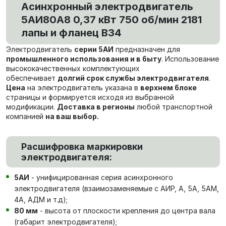
Асинхронный электродвигатель
5АИ80А8 0,37 кВт 750 об/мин 2181
лапы и фланец В34
Электродвигатель
серии 5АИ
предназначен для
промышленного использования и в быту
. Использование
высококачественных комплектующих
обеспечивает
долгий срок службы электродвигателя
.
Цена
на электродвигатель указана в
верхнем блоке
страницы и формируется исходя из выбранной
модификации.
Доставка в регионы
любой транспортной
компанией
на ваш выбор.
Расшифровка маркировки
электродвигателя:
5АИ
- унифицированная серия асинхронного
электродвигателя (взаимозаменяемые с АИР, А, 5А, 5АМ,
4А, АДМ и т.д);
80 мм
- высота от плоскости крепления до центра вала
(габарит электродвигателя);