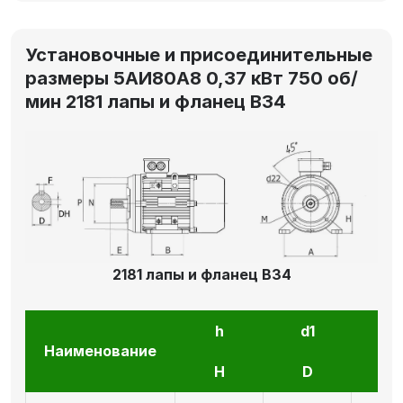
Установочные и присоединительные
размеры 5АИ80А8 0,37 кВт 750 об/
мин 2181 лапы и фланец В34
2181 лапы и фланец В34
h
d1
l1
Наименование
H
D
E