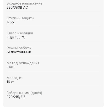
Входное напряжение
220/380В AC
Степень защиты
IP55
Класс изоляции
F до 155 °C
Режим работы
S1 постоянный
Метод охлаждения
IC411
Масса, кг
16 кг
Габариты, мм (д/ш/в)
320/215/215