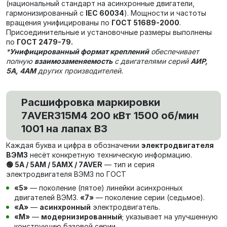
(национальный стандарт на асинхронные двигатели,
гармонизированный с
IEC 60034
). Мощности и частоты
вращения унифицированы по
ГОСТ 51689-2000
.
Присоединительные и установочные размеры выполнены
по
ГОСТ 2479-79.
*
Унифицированный формат креплений
обеспечивает
полную
взаимозаменяемость
с двигателями серий
АИР,
5А, 4АМ
других производителей.
Расшифровка маркировки
7AVER315M4 200 кВт 1500 об/мин
1001 на лапах В3
Каждая буква и цифра в обозначении
электродвигателя
ВЭМЗ
несёт конкретную техническую информацию.
🟢 5А / 5АМ / 5АМХ / 7AVER
— тип и серия
электродвигателя ВЭМЗ по ГОСТ
«5»
— поколение (пятое) линейки асинхронных
двигателей ВЭМЗ.
«7»
— поколение серии (седьмое).
«А»
—
асинхронный
электродвигатель.
«М»
—
модернизированный
; указывает на улучшенную
конструкцию базовой серии.