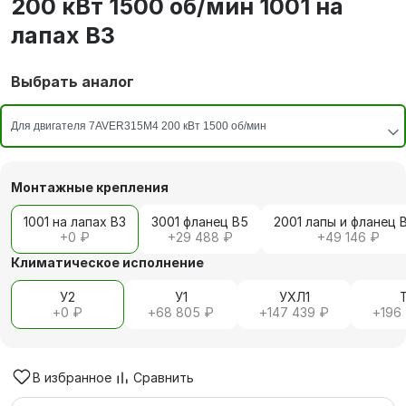
200 кВт 1500 об/мин 1001 на
лапах В3
Выбрать аналог
Монтажные крепления
1001 на лапах В3
3001 фланец В5
2001 лапы и фланец 
+
0 ₽
+
29 488 ₽
+
49 146 ₽
Климатическое исполнение
У2
У1
УХЛ1
+
0 ₽
+
68 805 ₽
+
147 439 ₽
+
196
В избранное
Сравнить