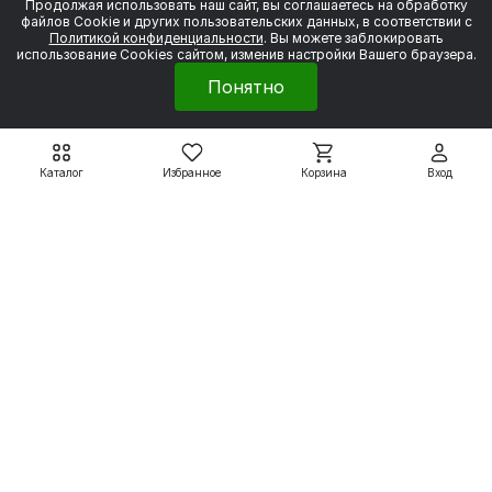
Продолжая использовать наш сайт, вы соглашаетесь на обработку
файлов Сookie и других пользовательских данных, в соответствии с
Политикой конфиденциальности
. Вы можете заблокировать
Электродвигатели
использование Cookies сайтом, изменив настройки Вашего браузера.
Понятно
Вспомогательные системы
Насосное оборудование
Каталог
Избранное
Корзина
Вход
Покупателям
8 800 550 79 59
zakaz@uesk.org
Режим работы
г. Екатеринбург с 09:00 до 18:00
© 2026 «УЭСК-ТЕХНОЛОГИИ»