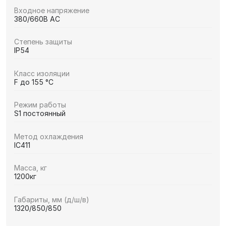
Входное напряжение
380/660В AC
Степень защиты
IP54
Класс изоляции
F до 155 °C
Режим работы
S1 постоянный
Метод охлаждения
IC411
Масса, кг
1200кг
Габариты, мм (д/ш/в)
1320/850/850