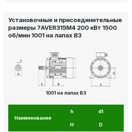
Установочные и присоединительные
размеры 7AVER315M4 200 кВт 1500
об/мин 1001 на лапах В3
1001 на лапах В3
h
d1
l1
Наименование
H
D
E