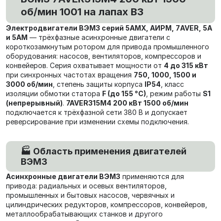
об/мин 1001 на лапах В3
Электродвигатели ВЭМЗ серий 5АМХ, АИРМ, 7AVER, 5А
и 5АМ
— трёхфазные асинхронные двигатели с
короткозамкнутым ротором для привода промышленного
оборудования: насосов, вентиляторов, компрессоров и
конвейеров. Серия охватывает мощности от
4 до 315 кВт
при синхронных частотах вращения
750, 1000, 1500 и
3000 об/мин
, степень защиты корпуса
IP54
, класс
изоляции обмотки статора
F (до 155 °C)
, режим работы
S1
(непрерывный)
.
7AVER315M4 200 кВт 1500 об/мин
подключается к трёхфазной сети 380 В и допускает
реверсирование при изменении схемы подключения.
🏭 Область применения двигателей
ВЭМЗ
Асинхронные двигатели ВЭМЗ
применяются для
привода: радиальных и осевых вентиляторов,
промышленных и бытовых насосов, червячных и
цилиндрических редукторов, компрессоров, конвейеров,
металлообрабатывающих станков и другого