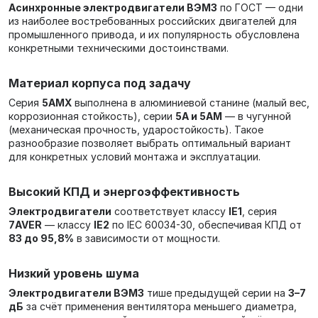
Асинхронные электродвигатели ВЭМЗ
по ГОСТ — одни
из наиболее востребованных российских двигателей для
промышленного привода, и их популярность обусловлена
конкретными техническими достоинствами.
Материал корпуса под задачу
Серия
5АМХ
выполнена в алюминиевой станине (малый вес,
коррозионная стойкость), серии
5А и 5АМ
— в чугунной
(механическая прочность, ударостойкость). Такое
разнообразие позволяет выбрать оптимальный вариант
для конкретных условий монтажа и эксплуатации.
Высокий КПД и энергоэффективность
Электродвигатели
соответствует классу
IE1
, серия
7AVER
— классу
IE2
по IEC 60034-30, обеспечивая КПД от
83 до 95,8%
в зависимости от мощности.
Низкий уровень шума
Электродвигатели ВЭМЗ
тише предыдущей серии на
3–7
дБ
за счёт применения вентилятора меньшего диаметра,