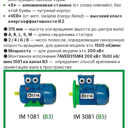
«Х»
—
алюминиевая станина
(от слова «лёгкий»); без
этой буквы — чугунный корпус.
«VER»
(от англ.
Variable Energy Rated
) —
высокий класс
энергоэффективности IE2
.
🟢 315 мм
— высота оси вращения (высота до центра вала)
🟢 А, В, L, S, М
— длина сердечника статора
🟢 2 / 4 / 6 / 8
— число полюсов, определяющее синхронную
скорость вращения, для данной модели это
1500 об/мин
🟢 Мощность
— для данной модели это
200 кВт
🟢
Монтажное исполнение
7AVER315M4 200 кВт 1500 об/
мин 1001 на лапах В3
— определяет способ крепления и
ориентацию вала в пространстве.