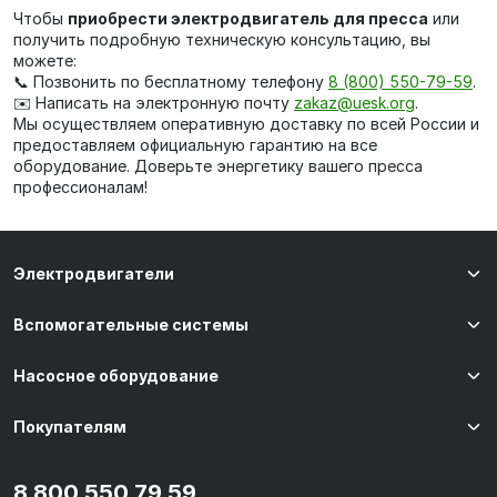
Чтобы
приобрести электродвигатель для пресса
или
получить подробную техническую консультацию, вы
можете:
📞 Позвонить по бесплатному телефону
8 (800) 550-79-59
.
✉️ Написать на электронную почту
zakaz@uesk.org
.
Мы осуществляем оперативную доставку по всей России и
предоставляем официальную гарантию на все
оборудование. Доверьте энергетику вашего пресса
профессионалам!
Электродвигатели
Вспомогательные системы
Насосное оборудование
Покупателям
8 800 550 79 59