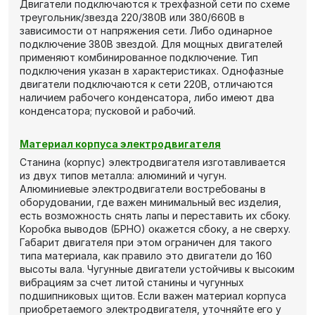
Двигатели подключаются к трехфазной сети по схеме
треугольник/звезда 220/380В или 380/660В в
зависимости от напряжения сети. Либо одинарное
подключение 380В звездой. Для мощных двигателей
применяют комбинированное подключение. Тип
подключения указан в характеристиках. Однофазные
двигатели подключаются к сети 220В, отличаются
наличием рабочего конденсатора, либо имеют два
конденсатора; пусковой и рабочий.
Материал корпуса электродвигателя
Станина (корпус) электродвигателя изготавливается
из двух типов металла: алюминий и чугун.
Алюминиевые электродвигатели востребованы в
оборудовании, где важен минимальный вес изделия,
есть возможность снять лапы и переставить их сбоку.
Коробка выводов (БРНО) окажется сбоку, а не сверху.
Габарит двигателя при этом ограничен для такого
типа материала, как правило это двигатели до 160
высоты вала. Чугунные двигатели устойчивы к высоким
вибрациям за счет литой станины и чугунных
подшипниковых щитов. Если важен материал корпуса
приобретаемого электродвигателя, уточняйте его у