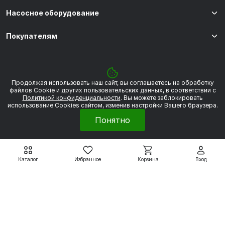
Насосное оборудование
Покупателям
8 800 550 79 59
zakaz@uesk.org
Продолжая использовать наш сайт, вы соглашаетесь на обработку
Режим работы
файлов Сookie и других пользовательских данных, в соответствии с
г. Екатеринбург с 09:00 до 18:00
Политикой конфиденциальности
. Вы можете заблокировать
использование Cookies сайтом, изменив настройки Вашего браузера.
Понятно
© 2026 «УЭСК-ТЕХНОЛОГИИ»
Каталог
Избранное
Корзина
Вход
Политика обработки персональных данных
Сделано в
Framelink