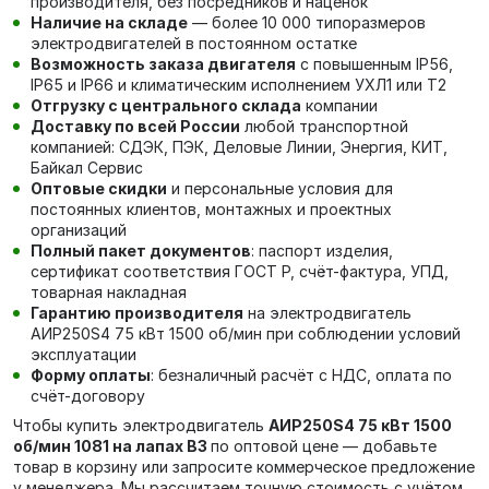
производителя, без посредников и наценок
Наличие на складе
— более 10 000 типоразмеров
электродвигателей в постоянном остатке
Возможность заказа двигателя
с повышенным IP56,
IP65 и IP66 и климатическим исполнением УХЛ1 или Т2
Отгрузку с центрального склада
компании
Доставку по всей России
любой транспортной
компанией: СДЭК, ПЭК, Деловые Линии, Энергия, КИТ,
Байкал Сервис
Оптовые скидки
и персональные условия для
постоянных клиентов, монтажных и проектных
организаций
Полный пакет документов
: паспорт изделия,
сертификат соответствия ГОСТ Р, счёт-фактура, УПД,
товарная накладная
Гарантию производителя
на электродвигатель
АИР250S4 75 кВт 1500 об/мин при соблюдении условий
эксплуатации
Форму оплаты
: безналичный расчёт с НДС, оплата по
счёт-договору
Чтобы купить электродвигатель
АИР250S4 75 кВт 1500
об/мин 1081 на лапах В3
по оптовой цене — добавьте
товар в корзину или запросите коммерческое предложение
у менеджера. Мы рассчитаем точную стоимость с учётом