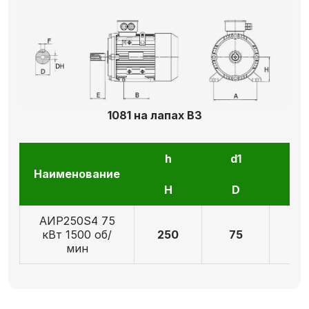
1081 на лапах В3
h
d1
l1
Наименование
H
D
E
АИР250S4 75
кВт 1500 об/
250
75
14
мин