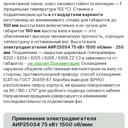
пропитанной лаком, класс нагревостойкости изоляции — F
(предельная температура 155 °C). Станина и
подшипниковые щиты
в стандартном варианте
изготовлены из алюминиевого сплава для габаритов до
100 мм
высоты вала включительно и из чугуна для
габаритов
160 мм
высоты вала и выше — это
обеспечивает высокую механическую прочность, хорошую
теплоотдачу и оптимальный вес. Высота вала
электродвигателей АИР250S4 75 кВт 1500 об/мин
-
250
мм
. Подшипники — закрытые шариковые (типоразмеры
6203 / 6204 / 6205 / 6206 / 6308 ZZ-C3 в зависимости от
габарита) -
см. раздел Документация
. Охлаждение
наружное обдувом собственным вентилятором на валу со
стороны, противоположной приводу; способ охлаждения
IC411 по ГОСТ 20459-87. Коробка выводов (БРНО)
расположена сверху корпуса, её крышка поворачивается
на 90 / 180 / 270° для удобного подвода силового кабеля.
Направление вращения реверсируется изменением
последовательности подключения фаз.
Применение электродвигателя
АИР250S4 75 кВт 1500 об/мин