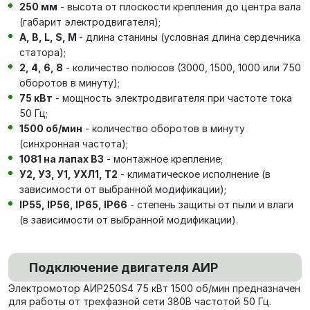
250 мм
- высота от плоскости крепления до центра вала
(габарит электродвигателя);
А, В, L, S, М
- длина станины (условная длина сердечника
статора);
2, 4, 6, 8
- количество полюсов (3000, 1500, 1000 или 750
оборотов в минуту);
75 кВт
- мощность электродвигателя при частоте тока
50 Гц;
1500 об/мин
- количество оборотов в минуту
(синхронная частота);
1081 на лапах В3
- монтажное крепление;
У2, У3, У1, УХЛ1, Т2
- климатическое исполнение (в
зависимости от выбранной модификации);
IP55, IP56, IP65, IP66
- степень защиты от пыли и влаги
(в зависимости от выбранной модификации).
Подключение двигателя АИР
Электромотор АИР250S4 75 кВт 1500 об/мин
предназначен
для работы от трехфазной сети 380В частотой 50 Гц.