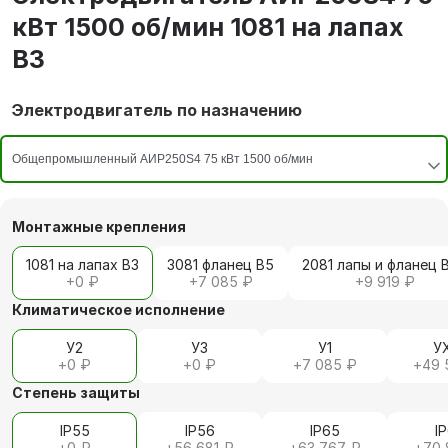
кВт 1500 об/мин 1081 на лапах
В3
Электродвигатель по назначению
Монтажные крепления
1081 на лапах В3
3081 фланец В5
2081 лапы и фланец 
+
0 ₽
+
7 085 ₽
+
9 919 ₽
Климатическое исполнение
У2
У3
У1
У
+
0 ₽
+
0 ₽
+
7 085 ₽
+
49 
Степень защиты
IP55
IP56
IP65
I
+
0 ₽
+
56 681 ₽
+
63 767 ₽
+
70 