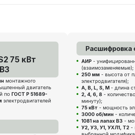
Расшифровка 
2 75 кВт
АИР
- унифицированн
 В3
(взаимозаменяемые);
250 мм
- высота от п
ин
монтажного
электродвигателя);
шленный двигатель
А, В, L, S, М
- длина с
ый по
ГОСТ Р 51689-
2, 4, 6, 8
- количество
м
электродвигателей
минуту);
75 кВт
- мощность эл
3000 об/мин
- количе
1081 на лапах В3
- мо
У2, У3, У1, УХЛ1, Т2
- 
выбранной модифика