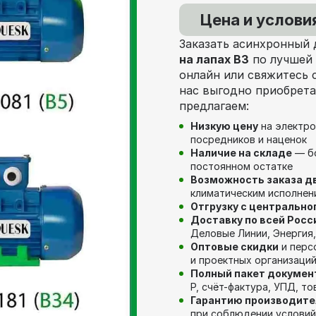
Цена и услови
Заказать асинхронный
на лапах В3
по лучшей 
онлайн или свяжитесь
нас выгодно приобрета
предлагаем:
Низкую цену
на электро
посредников и наценок
Наличие на складе
— бо
постоянном остатке
Возможность заказа д
климатическим исполнен
Отгрузку с центрально
Доставку по всей Росс
Деловые Линии, Энергия,
Оптовые скидки
и перс
и проектных организаци
Полный пакет докумен
Р, счёт-фактура, УПД, т
Гарантию производите
при соблюдении условий