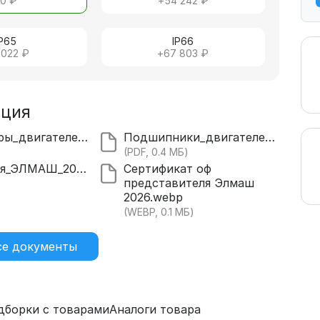
+
0 ₽
+
54 242 ₽
IP65
IP66
 022 ₽
+
67 803 ₽
ация
Все_размеры_двигателей_АИР.pdf
Подшипники_двигателей_71_355.pdf
)
(PDF, 0.4 МБ)
Декларация_ЭЛМАШ_2028.pdf
Сертификат оф
представителя Элмаш
)
2026.webp
(WEBP, 0.1 МБ)
се документы
дборки с товарами
Аналоги товара