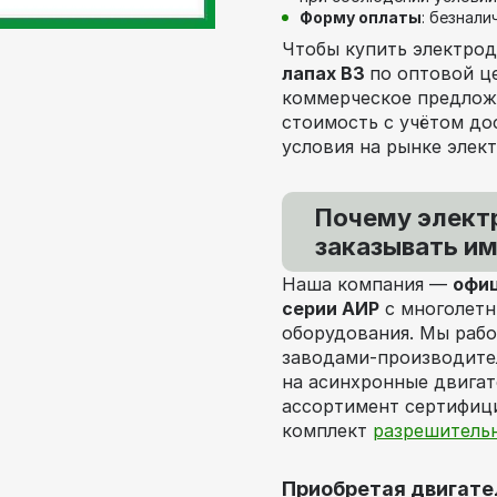
Форму оплаты
: безнали
Чтобы купить электро
лапах В3
по оптовой ц
коммерческое предлож
стоимость с учётом до
условия на рынке элек
Почему элект
заказывать им
Наша компания —
офиц
серии АИР
с многолетн
оборудования. Мы раб
заводами-производите
на асинхронные двигат
ассортимент сертифици
комплект
разрешитель
Приобретая двигате