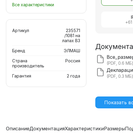
Все характеристики
+
61
Артикул
235571
/1081 на
лапах В3
Документ
Бренд
ЭЛМАШ
Страна
Россия
(PDF, 0.6 МБ
производитель
Гарантия
2 года
(PDF, 0.3 МБ
Показать в
Описание
Документация
Характеристики
Размеры
По