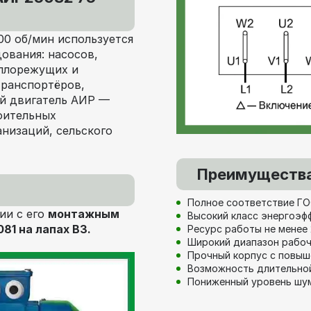
00 об/мин используется
ования: насосов,
аллорежущих и
транспортёров,
ый двигатель АИР —
оительных
низаций, сельского
Преимущества
Полное соответствие ГО
ии с его
монтажным
Высокий класс энергоэф
081 на лапах В3.
Ресурс работы не менее 
Широкий диапазон рабочи
Прочный корпус с повы
Возможность длительной
Пониженный уровень шум