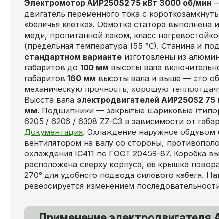
Электромотор АИР250S2 75 кВт 3000 об/мин
—
двигатель переменного тока с короткозамкнут
«беличья клетка». Обмотка статора выполнена 
меди, пропитанной лаком, класс нагревостойко
(предельная температура 155 °C). Станина и 
стандартном варианте
изготовлены из алюмин
габаритов до
100 мм
высоты вала включительно 
габаритов
160 мм
высоты вала и выше — это о
механическую прочность, хорошую теплоотдачу
Высота вала
электродвигателей АИР250S2 75 
мм
. Подшипники — закрытые шариковые (типор
6205 / 6206 / 6308 ZZ-C3 в зависимости от габа
Документация
. Охлаждение наружное обдувом
вентилятором на валу со стороны, противопол
охлаждения IC411 по ГОСТ 20459-87. Коробка в
расположена сверху корпуса, её крышка поворач
270° для удобного подвода силового кабеля. Н
реверсируется изменением последовательности
Применение электродвигателя 