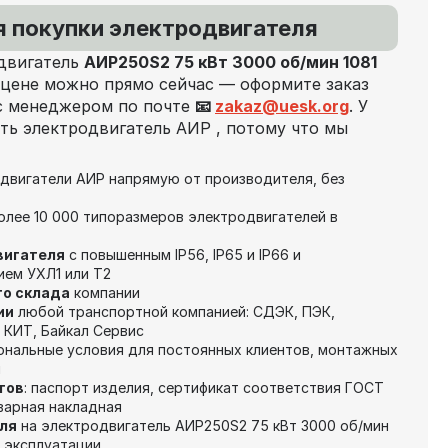
я покупки электродвигателя
 двигатель
АИР250S2 75 кВт 3000 об/мин 1081
цене можно прямо сейчас — оформите заказ
 с менеджером по почте
📧
zakaz@uesk.org
. У
ть электродвигатель АИР , потому что мы
двигатели АИР напрямую от производителя, без
лее 10 000 типоразмеров электродвигателей в
вигателя
с повышенным IP56, IP65 и IP66 и
ием УХЛ1 или Т2
го склада
компании
ии
любой транспортной компанией: СДЭК, ПЭК,
 КИТ, Байкал Сервис
ональные условия для постоянных клиентов, монтажных
й
тов
: паспорт изделия, сертификат соответствия ГОСТ
оварная накладная
ля
на электродвигатель АИР250S2 75 кВт 3000 об/мин
 эксплуатации