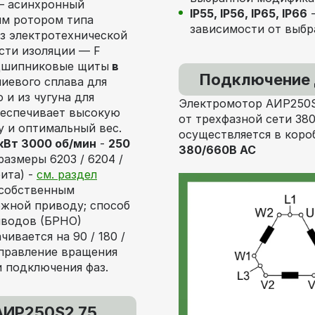
 асинхронный
IP55, IP56, IP65, IP66
-
ым ротором типа
зависимости от выбр
из электротехнической
сти изоляции — F
подшипниковые щиты
в
Подключение 
иевого сплава для
и из чугуна для
Электромотор АИР250S
беспечивает высокую
от трехфазной сети 38
 и оптимальный вес.
осуществляется в коро
кВт 3000 об/мин
-
250
380/660В AC
азмеры 6203 / 6204 /
рита) -
см. раздел
 собственным
ожной приводу; способ
ыводов (БРНО)
ивается на 90 / 180 /
аправление вращения
 подключения фаз.
АИР250S2 75