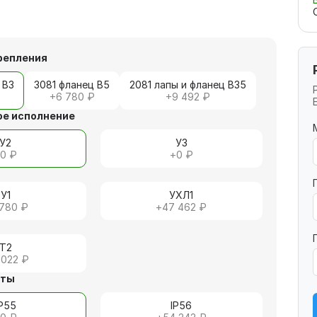
репления
 В3
3081 фланец В5
2081 лапы и фланец В35
+
6 780 ₽
+
9 492 ₽
е исполнение
У2
У3
+
0 ₽
+
0 ₽
У1
УХЛ1
 780 ₽
+
47 462 ₽
Т2
 022 ₽
иты
IP55
IP56