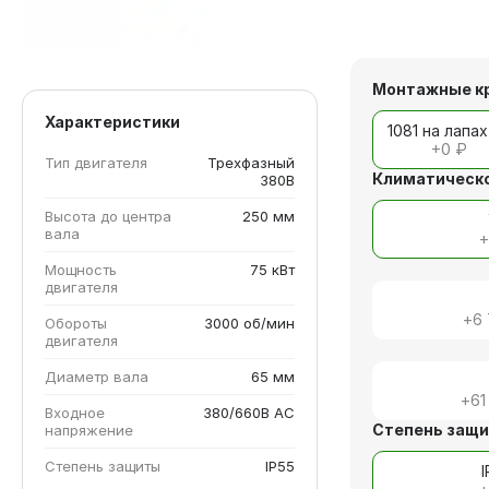
Монтажные к
Характеристики
1081 на лапах
+
0 ₽
Тип двигателя
Трехфазный
Климатическо
380В
Высота до центра
250 мм
вала
Мощность
75 кВт
двигателя
+
6
Обороты
3000 об/мин
двигателя
Диаметр вала
65 мм
+
61
Входное
380/660В AC
Степень защ
напряжение
Степень защиты
IP55