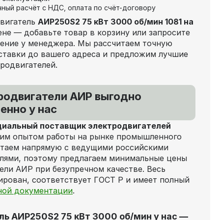
чный расчёт с НДС, оплата по счёт-договору
двигатель
АИР250S2 75 кВт 3000 об/мин 1081 на
ене — добавьте товар в корзину или запросите
ение у менеджера. Мы рассчитаем точную
ставки до вашего адреса и предложим лучшие
тродвигателей.
родвигатели АИР выгодно
енно у нас
иальный поставщик электродвигателей
им опытом работы на рынке промышленного
отаем напрямую с ведущими российскими
лями, поэтому предлагаем минимальные цены
ели АИР при безупречном качестве. Весь
рован, соответствует ГОСТ Р и имеет полный
ной документации
.
ль АИР250S2 75 кВт 3000 об/мин у нас —