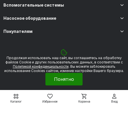
Вспомогательные системы
Насосное оборудование
Покупателям
8 800 550 79 59
zakaz@uesk.org
Продолжая использовать наш сайт, вы соглашаетесь на обработку
Режим работы
файлов Сookie и других пользовательских данных, в соответствии с
г. Екатеринбург с 09:00 до 18:00
Политикой конфиденциальности
. Вы можете заблокировать
использование Cookies сайтом, изменив настройки Вашего браузера.
Понятно
© 2026 «УЭСК-ТЕХНОЛОГИИ»
Каталог
Избранное
Корзина
Вход
Политика обработки персональных данных
Сделано в
Framelink