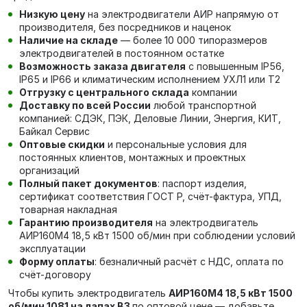
Низкую цену
на электродвигатели АИР напрямую от
производителя, без посредников и наценок
Наличие на складе
— более 10 000 типоразмеров
электродвигателей в постоянном остатке
Возможность заказа двигателя
с повышенным IP56,
IP65 и IP66 и климатическим исполнением УХЛ1 или Т2
Отгрузку с центрального склада
компании
Доставку по всей России
любой транспортной
компанией: СДЭК, ПЭК, Деловые Линии, Энергия, КИТ,
Байкал Сервис
Оптовые скидки
и персональные условия для
постоянных клиентов, монтажных и проектных
организаций
Полный пакет документов
: паспорт изделия,
сертификат соответствия ГОСТ Р, счёт-фактура, УПД,
товарная накладная
Гарантию производителя
на электродвигатель
АИР160М4 18,5 кВт 1500 об/мин при соблюдении условий
эксплуатации
Форму оплаты
: безналичный расчёт с НДС, оплата по
счёт-договору
Чтобы купить электродвигатель
АИР160М4 18,5 кВт 1500
об/мин 1081 на лапах В3
по оптовой цене — добавьте