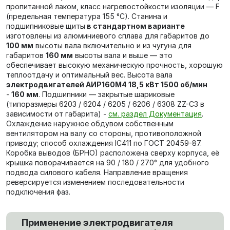
пропитанной лаком, класс нагревостойкости изоляции — F
(предельная температура 155 °C). Станина и
подшипниковые щиты
в стандартном варианте
изготовлены из алюминиевого сплава для габаритов до
100 мм
высоты вала включительно и из чугуна для
габаритов
160 мм
высоты вала и выше — это
обеспечивает высокую механическую прочность, хорошую
теплоотдачу и оптимальный вес. Высота вала
электродвигателей АИР160М4 18,5 кВт 1500 об/мин
-
160 мм
. Подшипники — закрытые шариковые
(типоразмеры 6203 / 6204 / 6205 / 6206 / 6308 ZZ-C3 в
зависимости от габарита) -
см. раздел Документация
.
Охлаждение наружное обдувом собственным
вентилятором на валу со стороны, противоположной
приводу; способ охлаждения IC411 по ГОСТ 20459-87.
Коробка выводов (БРНО) расположена сверху корпуса, её
крышка поворачивается на 90 / 180 / 270° для удобного
подвода силового кабеля. Направление вращения
реверсируется изменением последовательности
подключения фаз.
Применение электродвигателя