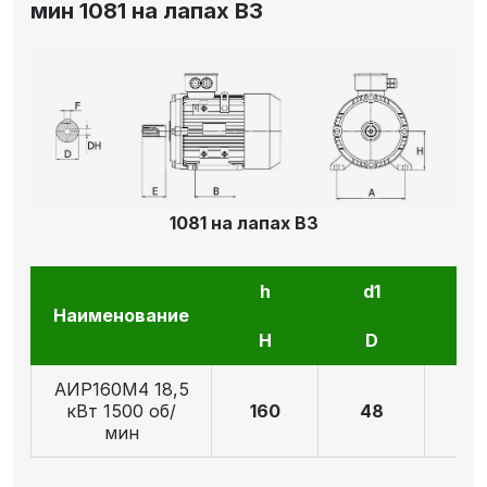
мин 1081 на лапах В3
1081 на лапах В3
h
d1
l1
Наименование
H
D
E
АИР160М4 18,5
кВт 1500 об/
160
48
11
мин