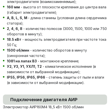
электродвигателя (взаимозаменяемые);
160 мм
- высота от плоскости крепления до центра вала
(габарит электродвигателя);
А, В, L, S, М
- длина станины (условная длина сердечника
статора);
2, 4, 6, 8
- количество полюсов (3000, 1500, 1000 или 750
оборотов в минуту);
18.5 кВт
- мощность электродвигателя при частоте тока
50 Гц;
1500 об/мин
- количество оборотов в минуту
(синхронная частота);
1081 на лапах В3
- монтажное крепление;
У2, У3, У1, УХЛ1, Т2
- климатическое исполнение (в
зависимости от выбранной модификации);
IP55, IP56, IP65, IP66
- степень защиты от пыли и влаги
(в зависимости от выбранной модификации).
Подключение двигателя АИР
Электромотор АИР160М4 18,5 кВт 1500 об/мин