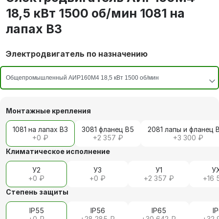
18,5 кВт 1500 об/мин 1081 на
лапах В3
Электродвигатель по назначению
Монтажные крепления
1081 на лапах В3
3081 фланец В5
2081 лапы и фланец 
+
0 ₽
+
2 357 ₽
+
3 300 ₽
Климатическое исполнение
У2
У3
У1
У
+
0 ₽
+
0 ₽
+
2 357 ₽
+
16 
Степень защиты
IP55
IP56
IP65
I
+
0 ₽
+
28 285 ₽
+
30 642 ₽
+
32 