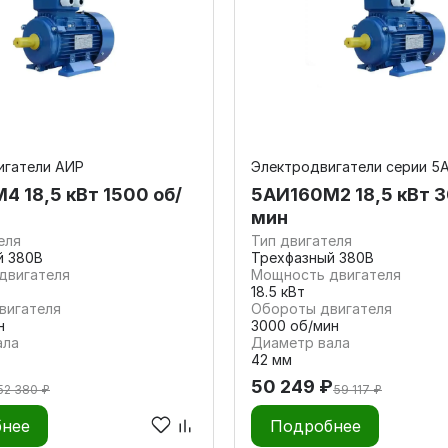
игатели АИР
Электродвигатели серии 5
4 18,5 кВт 1500 об/
5АИ160M2 18,5 кВт 3
мин
еля
Тип двигателя
й 380В
Трехфазный 380В
двигателя
Мощность двигателя
18.5 кВт
вигателя
Обороты двигателя
н
3000 об/мин
ала
Диаметр вала
42 мм
50 249 ₽
52 380 ₽
59 117 ₽
нее
Подробнее