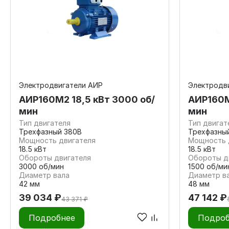
Электродвигатели АИР
Электродв
АИР160М2 18,5 кВт 3000 об/
АИР160М
мин
мин
Тип двигателя
Тип двигат
Трехфазный 380В
Трехфазны
Мощность двигателя
Мощность 
18.5 кВт
18.5 кВт
Обороты двигателя
Обороты д
3000 об/мин
1500 об/ми
Диаметр вала
Диаметр в
42 мм
48 мм
39 034 ₽
47 142 ₽
43 371 ₽
Подробнее
Подроб