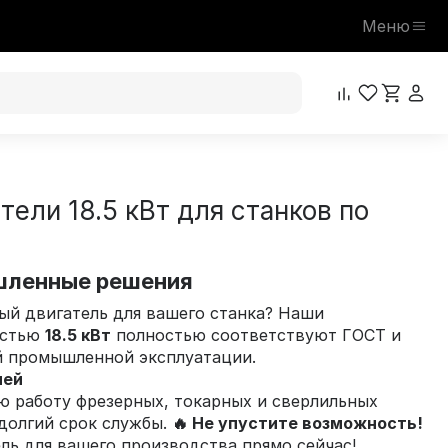
Меню
тели 18.5 кВт для станков по
ленные решения
й двигатель для вашего станка? Наши
остью
18.5 кВт
полностью соответствуют ГОСТ и
й промышленной эксплуатации.
лей
ю работу фрезерных, токарных и сверлильных
долгий срок службы.
🔥 Не упустите возможность!
ль для вашего производства прямо сейчас!