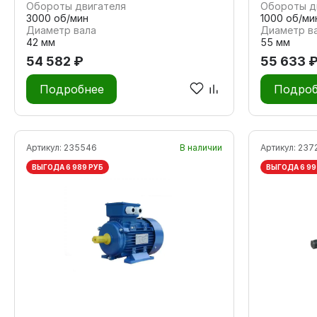
Обороты двигателя
Обороты д
3000 об/мин
1000 об/ми
Диаметр вала
Диаметр в
42 мм
55 мм
54 582 ₽
55 633 
Подробнее
Подроб
Артикул:
235546
В наличии
Артикул:
237
ВЫГОДА 6 989 РУБ
ВЫГОДА 6 99