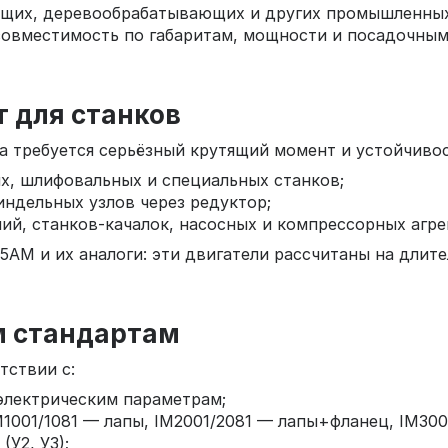
щих, деревообрабатывающих и других промышленных 
т совместимость по габаритам, мощности и посадочн
т для станков
а требуется серьёзный крутящий момент и устойчивос
х, шлифовальных и специальных станков;
ндельных узлов через редуктор;
ий, станков‑качалок, насосных и компрессорных агре
АМ и их аналоги: эти двигатели рассчитаны на длите
м стандартам
тствии с:
электрическим параметрам;
001/1081 — лапы, IM2001/2081 — лапы+фланец, IM3001
У2, У3);