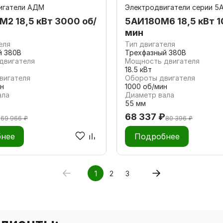
игатели АДМ
Электродвигатели серии 5
2 18,5 кВт 3000 об/
5АИ180M6 18,5 кВт 1
мин
еля
Тип двигателя
й 380В
Трехфазный 380В
двигателя
Мощность двигателя
18.5 кВт
вигателя
Обороты двигателя
н
1000 об/мин
ала
Диаметр вала
55 мм
₽
68 337 ₽
69 966 ₽
80 396 ₽
нее
Подробнее
1
2
3