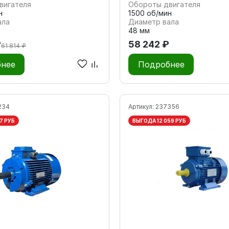
вигателя
Обороты двигателя
н
1500 об/мин
ала
Диаметр вала
48 мм
₽
58 242 ₽
61 814 ₽
нее
Подробнее
234
Артикул:
237356
7 РУБ
ВЫГОДА 12 059 РУБ