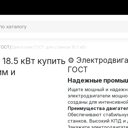
 ГОСТ
/
Двигатели ГОСТ для станков 18.5 кВт
18.5 кВт купить
⚙️ Электродвига
ГОСТ
им и
Надежные промыш
Ищете мощный и надежны
электродвигатели мощн
созданы для интенсивно
Преимущества двигате
Обеспечивают стабильну
станков. Высокий КПД и 
Закажите электродвигате