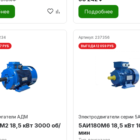
61 814 ₽
нее
Подробнее
234
Артикул:
237356
7 РУБ
ВЫГОДА 12 059 РУБ
игатели АДМ
Электродвигатели серии 5
2 18,5 кВт 3000 об/
5АИ180M6 18,5 кВт 1
мин
еля
Тип двигателя