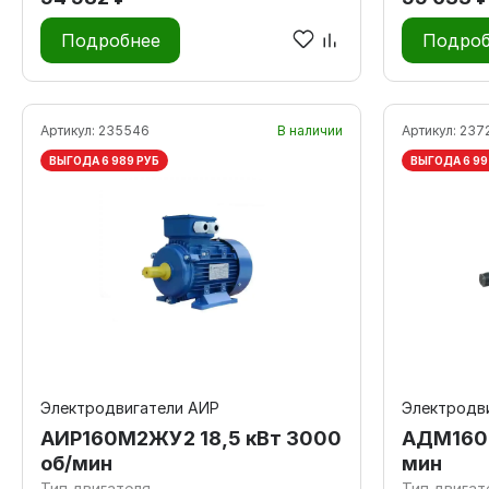
Подробнее
Подроб
Артикул:
235546
В наличии
Артикул:
237
ВЫГОДА 6 989 РУБ
ВЫГОДА 6 99
Электродвигатели АИР
Электродв
АИР160М2ЖУ2 18,5 кВт 3000
АДМ160М
об/мин
мин
Тип двигателя
Тип двигат