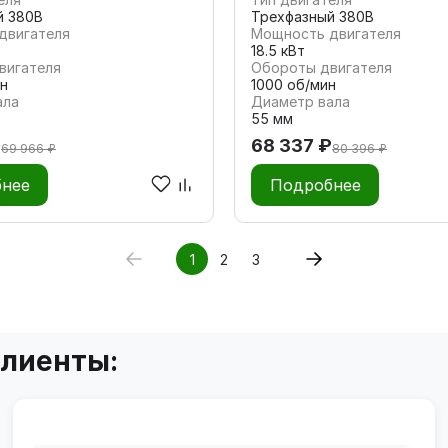
й 380В
Трехфазный 380В
двигателя
Мощность двигателя
18.5 кВт
вигателя
Обороты двигателя
н
1000 об/мин
ала
Диаметр вала
55 мм
₽
68 337 ₽
69 966 ₽
80 396 ₽
нее
Подробнее
1
2
3
клиенты: