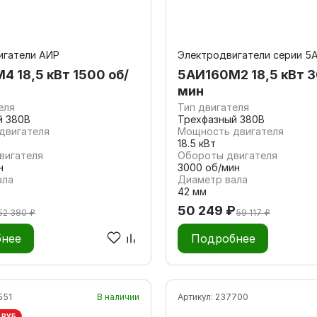
игатели АИР
Электродвигатели серии 5
4 18,5 кВт 1500 об/
5АИ160M2 18,5 кВт 3
мин
еля
Тип двигателя
й 380В
Трехфазный 380В
двигателя
Мощность двигателя
18.5 кВт
вигателя
Обороты двигателя
н
3000 об/мин
ала
Диаметр вала
42 мм
50 249 ₽
52 380 ₽
59 117 ₽
нее
Подробнее
551
В наличии
Артикул:
237700
 РУБ