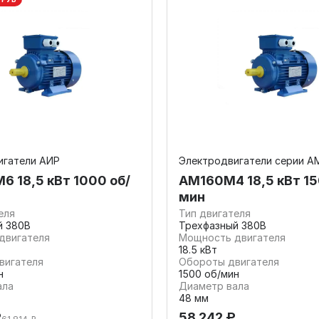
игатели АИР
Электродвигатели серии А
6 18,5 кВт 1000 об/
АМ160М4 18,5 кВт 15
мин
еля
Тип двигателя
й 380В
Трехфазный 380В
двигателя
Мощность двигателя
18.5 кВт
вигателя
Обороты двигателя
н
1500 об/мин
ала
Диаметр вала
48 мм
₽
58 242 ₽