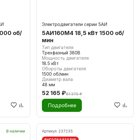
АИ
Электродвигатели серии 5АИ
000 об/
5АИ160M4 18,5 кВт 1500 об/
мин
Тип двигателя
Трехфазный 380В
Мощность двигателя
18.5 кВт
Обороты двигателя
1500 об/мин
Диаметр вала
48 мм
52 165 ₽
61 370 ₽
Подробнее
В наличии
Артикул:
237235
ВЫГОДА 6 934 РУБ