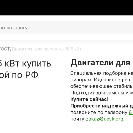
 ГОСТ
/
Двигатели для пилорамы 18.5 кВт
 кВт купить
Двигатели для
кой по РФ
Специальная подборка н
пилорам. Идеальное реше
обеспечивающее стабиль
Подходит для замены и 
Купите сейчас!
Приобрести надежный дв
позвоните по телефону
8
почту
zakaz@uesk.org
.