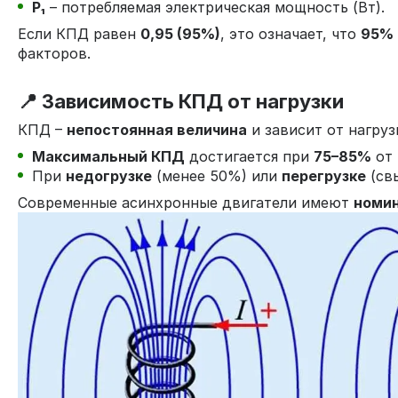
P₁
– потребляемая электрическая мощность (Вт).
Если КПД равен
0,95 (95%)
, это означает, что
95%
факторов.
📍 Зависимость КПД от нагрузки
КПД –
непостоянная величина
и зависит от нагруз
Максимальный КПД
достигается при
75–85%
от 
При
недогрузке
(менее 50%) или
перегрузке
(св
Современные асинхронные двигатели имеют
номи