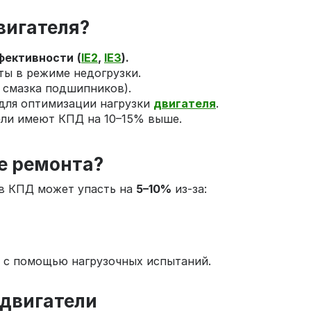
вигателя?
фективности
(
IE2
,
IE3
).
ты в режиме недогрузки.
 смазка подшипников).
для оптимизации нагрузки
двигателя
.
ли имеют КПД на 10–15% выше.
е ремонта?
в КПД может упасть на
5–10%
из-за:
Д с помощью нагрузочных испытаний.
двигатели