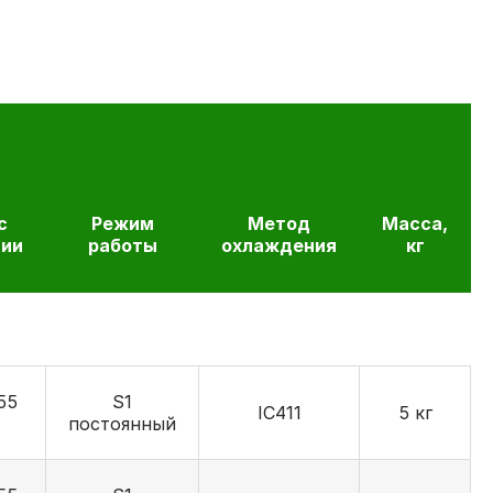
с
Режим
Метод
Масса,
ции
работы
охлаждения
кг
55
S1
IC411
5 кг
постоянный