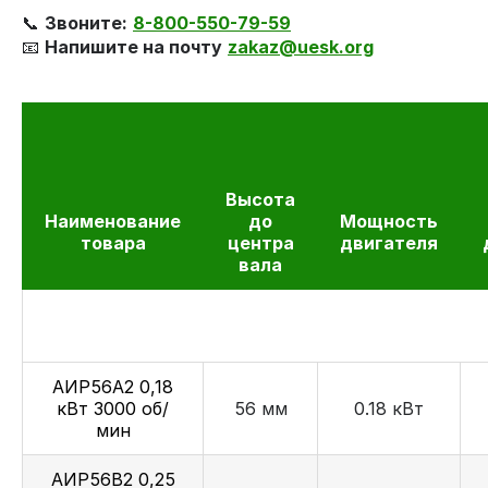
📞
Звоните:
8-800-550-79-59
📧
Напишите на почту
zakaz@uesk.org
Высота
Наименование
до
Мощность
товара
центра
двигателя
вала
АИР56А2 0,18
кВт 3000 об/
56 мм
0.18 кВт
мин
АИР56В2 0,25