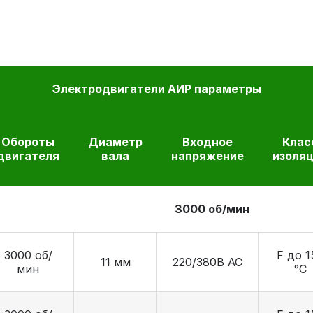
Электродвигатели АИР параметры
Обороты
Диаметр
Входное
Клас
двигателя
вала
напряжение
изоля
3000 об/мин
3000 об/
F до 1
11 мм
220/380В AC
мин
°C