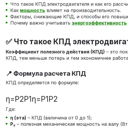
Что такое КПД электродвигателя и как его рассчи
Как
мощность
влияет на производительность.
Факторы, снижающие КПД, и способы его повыше
Почему важно учитывать
энергоэффективность
✅ Что такое КПД электродвига
Коэффициент полезного действия (КПД)
– это по
КПД, тем меньше потерь и тем экономичнее работа
📍 Формула расчета КПД
КПД определяется по формуле:
η=P2P1
η
=
P
1
P
2
Где:
η (эта)
– КПД (величина от 0 до 1);
P₂
– полезная механическая мощность на валу (Вт