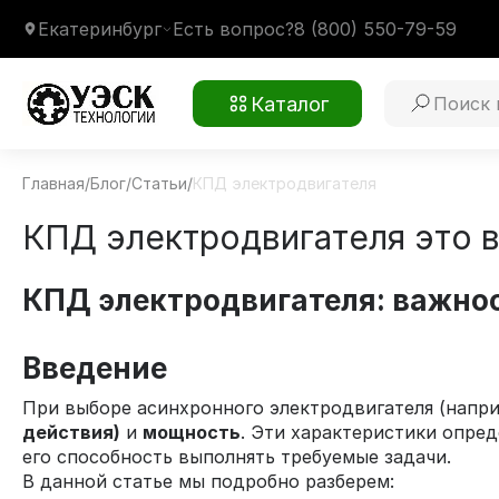
Екатеринбург
Есть вопрос?
8 (800) 550-79-59
Каталог
Главная
/
Блог
/
Статьи
/
КПД электродвигателя
КПД электродвигателя это 
КПД электродвигателя: важнос
Введение
При выборе асинхронного электродвигателя (напр
действия)
и
мощность
. Эти характеристики опре
его способность выполнять требуемые задачи.
В данной статье мы подробно разберем: