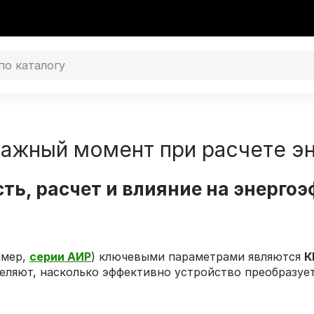
важный момент при расчете э
ть, расчет и влияние на энерго
имер,
серии АИР
) ключевыми параметрами являются
К
деляют, насколько эффективно устройство преобразуе