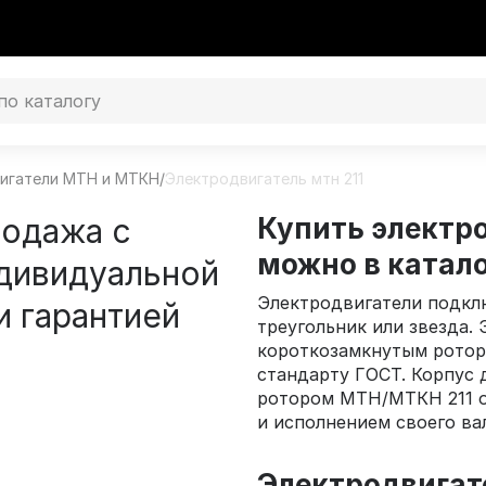
игатели МТН и МТКН
/
Электродвигатель мтн 211
родажа с
Купить электр
можно в катал
дивидуальной
Электродвигатели подклю
и гарантией
треугольник или звезда.
короткозамкнутым ротор
стандарту ГОСТ. Корпус 
ротором МТН/МТКН 211 
и исполнением своего ва
Электродвигат