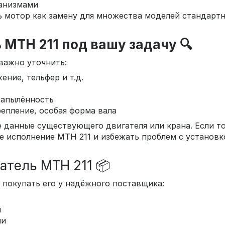
ханизмами
 мотор как замену для множества моделей стандартн
МТН 211 под вашу задачу 🔍
 важно уточнить:
ние, тельфер и т.д.
запылённость
епление, особая форма вала
данные существующего двигателя или крана. Если то
 исполнение МТН 211 и избежать проблем с установко
атель МТН 211 📦
 покупать его у надёжного поставщика:
и
ии