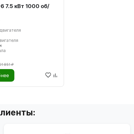
6 7.5 кВт 1000 об/
а
двигателя
вигателя
н
ала
91 851 ₽
нее
клиенты: