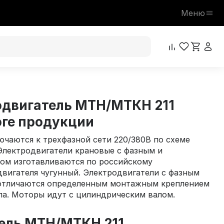
Меню
одвигатель МТН/МТКН 211
оге продукции
чаются к трехфазной сети 220/380В по схеме
 Электродвигатели крановые с фазным и
ом изготавливаются по российскому
двигателя чугунный. Электродвигатели с фазным
отличаются определенным монтажным креплением
ла. Моторы идут с цилиндрическим валом.
ель МТН/МТКН 211