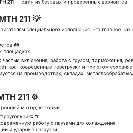
Н 211
— один из базовых и проверенных вариантов.
МТН 211 💡
вигателям специального исполнения. Его главное назн
стов 🛤️
ых площадках
 частые включения, работа с грузом, торможения, ре
т кратковременные перегрузки и при этом сохраняет
зуется на производствах, складах, металлообрабаты
ТН 211 ⚙️
хронный мотор, который:
/треугольник» 🔌
ковременную работу с паузами для охлаждения
ции и ударные нагрузки