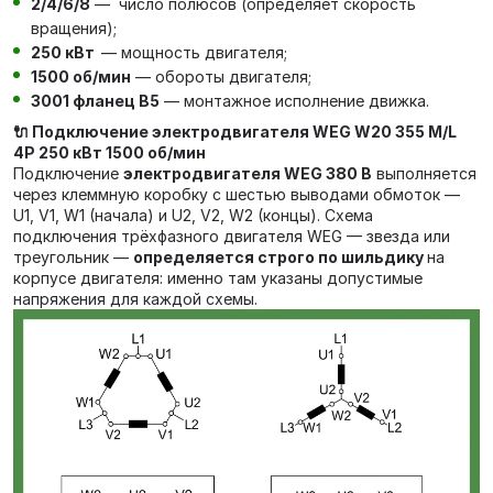
2/4/6/8
— число полюсов (определяет скорость
вращения);
250 кВт
— мощность двигателя;
1500 об/мин
— обороты двигателя;
3001 фланец В5
— монтажное исполнение движка.
🔌 Подключение электродвигателя WEG W20 355 M/L
4P 250 кВт 1500 об/мин
Подключение
электродвигателя WEG 380 В
выполняется
через клеммную коробку с шестью выводами обмоток —
U1, V1, W1 (начала) и U2, V2, W2 (концы). Схема
подключения трёхфазного двигателя WEG — звезда или
треугольник —
определяется строго по шильдику
на
корпусе двигателя: именно там указаны допустимые
напряжения для каждой схемы.