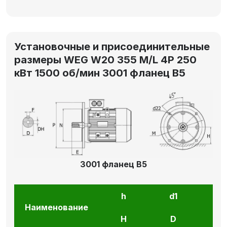
Установочные и присоединительные
размеры WEG W20 355 M/L 4P 250
кВт 1500 об/мин 3001 фланец В5
3001 фланец В5
h
d1
l1
Наименование
H
D
E