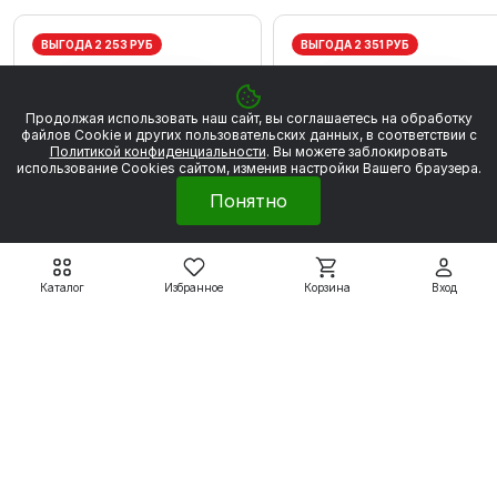
ВЫГОДА 2 253 РУБ
ВЫГОДА 2 351 РУБ
Продолжая использовать наш сайт, вы соглашаетесь на обработку
файлов Сookie и других пользовательских данных, в соответствии с
Политикой конфиденциальности
. Вы можете заблокировать
использование Cookies сайтом, изменив настройки Вашего браузера.
Понятно
Каталог
Избранное
Корзина
Вход
Электродвигатели WEG
Электродвигатели WEG
W20
W20
WEG W20 80 2Р 0.75
WEG W20 80 2P 1,1 кВт
кВт 3000 об/мин
3000 об/мин
20 280 ₽
21 161 ₽
22 533 ₽
23 512 ₽
Подробнее
Подробнее