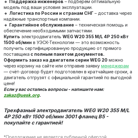
🔸
Поддержка инженеров
– подберём оптимальную
модель под ваши условия эксплуатации.
🔸
Логистика по России и странам СНГ
– доставка через
надёжные транспортные компании.
🔸
Гарантийное обслуживание
– техническая помощь и
обеспечение необходимыми запчастями.
Купить
электродвигатель
WEG W20 355 M/L 4P 250 кВт
1500 об/мин
в УЭСК-Технологии — это возможность
получить сертифицированную продукцию от прямого
поставщика
с полным пакетом документов.
Оформить заказ на двигатели серии WEG 20
можно
через корзину на сайте или отправив заявку
менеджерам
— счёт‑договор будет подготовлен в кратчайшие сроки, а
двигатель отгрузят с официальной гарантией по выгодной
цене!
Если у вас остались вопросы - напишите нам:
zakaz@uesk.org
.
Трехфазный электродвигатель WEG W20 355 M/L
4P 250 кВт 1500 об/мин 3001 фланец В5 -
покупайте с гарантией!
*Предложение не является публичной офертой