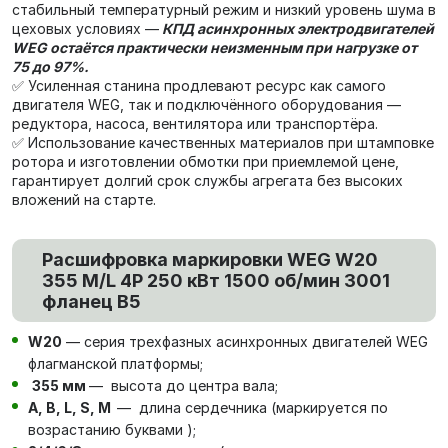
стабильный температурный режим и низкий уровень шума в
цеховых условиях —
КПД асинхронных электродвигателей
WEG остаётся практически неизменным при нагрузке от
75 до 97%.
✅ Усиленная станина продлевают ресурс как самого
двигателя WEG, так и подключённого оборудования —
редуктора, насоса, вентилятора или транспортёра.
✅ Использование качественных материалов при штамповке
ротора и изготовлении обмотки при приемлемой цене,
гарантирует долгий срок службы агрегата без высоких
вложений на старте.
Расшифровка маркировки WEG W20
355 M/L 4P 250 кВт 1500 об/мин 3001
фланец В5
W20
— серия трехфазных асинхронных двигателей WEG
флагманской платформы;
355 мм
— высота до центра вала;
А, В, L, S, М
— длина сердечника (маркируется по
возрастанию буквами );