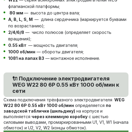
флагманской платформы;
80 мм
— высота до центра вала;
А, В, L, S, М
— длина сердечника (маркируется буквами
по возрастанию);
2/4/6/8
— число полюсов (определяет скорость
вращения);
0.55 кВт
— мощность двигателя;
1000 об/мин
— обороты двигателя;
1081 на лапах В3
— монтажное исполнение.
🔌 Подключение электродвигателя
WEG W22 80 6P 0.55 кВт 1000 об/мин к
сети
Схема подключения трёхфазного электродвигателя
WEG
W22 80 6P 0.55 кВт 1000 об/мин
определяется
по
заводской табличке (шильдику)
на корпусе и
выполняется
через клеммную коробку
с шестью
силовыми выводами, промаркированными U1, V1, W1 (начала
обмоток) и U2, V2, W2 (концы обмоток).