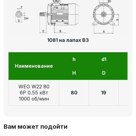
1081 на лапах В3
h
d1
l1
Наименование
H
D
E
WEG W22 80
6P 0.55 кВт
80
19
4
1000 об/мин
Вам может подойти