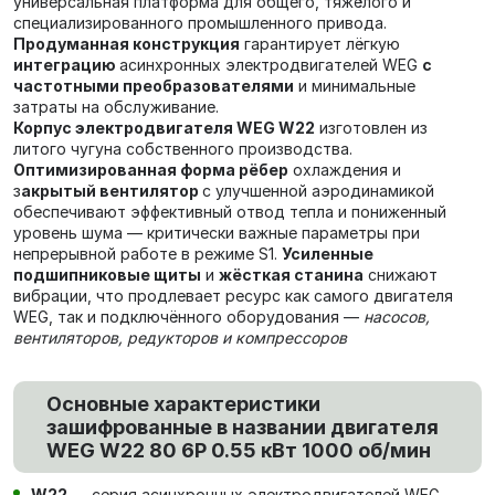
универсальная платформа для общего, тяжёлого и
специализированного промышленного привода.
Продуманная конструкция
гарантирует лёгкую
интеграцию
асинхронных электродвигателей WEG
с
частотными преобразователями
и минимальные
затраты на обслуживание.
Корпус электродвигателя WEG W22
изготовлен из
литого чугуна собственного производства.
Оптимизированная форма рёбер
охлаждения и
з
акрытый вентилятор
с улучшенной аэродинамикой
обеспечивают эффективный отвод тепла и пониженный
уровень шума — критически важные параметры при
непрерывной работе в режиме S1.
Усиленные
подшипниковые щиты
и
жёсткая станина
снижают
вибрации, что продлевает ресурс как самого двигателя
WEG, так и подключённого оборудования —
насосов,
вентиляторов, редукторов и компрессоров
Основные характеристики
зашифрованные в названии двигателя
WEG W22 80 6P 0.55 кВт 1000 об/мин
W22
— серия асинхронных электродвигателей WEG