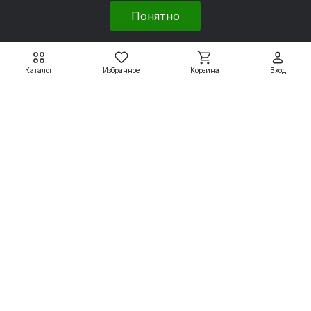
Понятно
Каталог
Избранное
Корзина
Вход
Электродвигатели WEG
Электродвигатели WEG
W22
W22
WEG W22 90S 2P 1,5
WEG W22 80 2Р 0.75
кВт 3000 об/мин
кВт 3000 об/мин
27 954 ₽
22 745 ₽
31 060 ₽
25 272 ₽
Подробнее
Подробнее
Электродвигатели
Вспомогательные системы