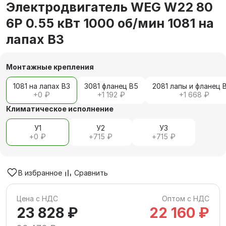
Электродвигатель WEG W22 80
6P 0.55 кВт 1000 об/мин 1081 на
лапах В3
Монтажные крепления
1081 на лапах В3
3081 фланец В5
2081 лапы и фланец 
+
0 ₽
+
1 192 ₽
+
1 668 ₽
Климатическое исполнение
У1
У2
У3
+
0 ₽
+
715 ₽
+
715 ₽
В избранное
Сравнить
Цена с НДС
Оптом с НДС
23 828 ₽
22 160 ₽