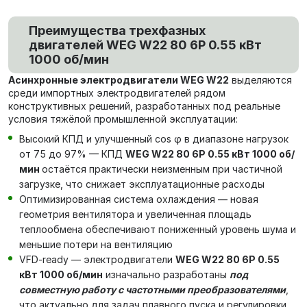
Преимущества трехфазных
двигателей WEG W22 80 6P 0.55 кВт
1000 об/мин
Асинхронные электродвигатели WEG W22
выделяются
среди импортных электродвигателей рядом
конструктивных решений, разработанных под реальные
условия тяжёлой промышленной эксплуатации:
Высокий КПД и улучшенный cos φ в диапазоне нагрузок
от 75 до 97% — КПД
WEG W22 80 6P 0.55 кВт 1000 об/
мин
остаётся практически неизменным при частичной
загрузке, что снижает эксплуатационные расходы
Оптимизированная система охлаждения — новая
геометрия вентилятора и увеличенная площадь
теплообмена обеспечивают пониженный уровень шума и
меньшие потери на вентиляцию
VFD-ready — электродвигатели
WEG W22 80 6P 0.55
кВт 1000 об/мин
изначально разработаны
под
совместную работу с частотными преобразователями
,
что актуально для задач плавного пуска и регулировки