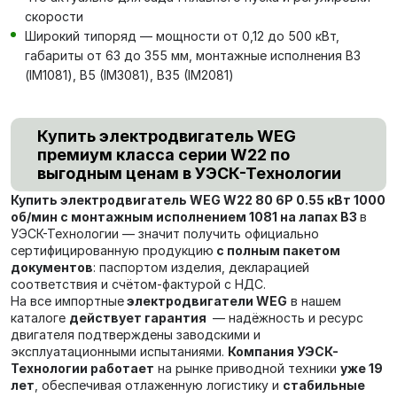
скорости
Широкий типоряд — мощности от 0,12 до 500 кВт,
габариты от 63 до 355 мм, монтажные исполнения В3
(IM1081), В5 (IM3081), В35 (IM2081)
Купить электродвигатель WEG
премиум класса серии W22 по
выгодным ценам в УЭСК-Технологии
Купить электродвигатель WEG W22 80 6P 0.55 кВт 1000
об/мин с монтажным исполнением 1081 на лапах В3
в
УЭСК-Технологии — значит получить официально
сертифицированную продукцию
с полным пакетом
документов
: паспортом изделия, декларацией
соответствия и счётом-фактурой с НДС.
На все импортные
электродвигатели WEG
в нашем
каталоге
действует гарантия
— надёжность и ресурс
двигателя подтверждены заводскими и
эксплуатационными испытаниями.
Компания УЭСК-
Технологии работает
на рынке приводной техники
уже 19
лет
, обеспечивая отлаженную логистику и
стабильные