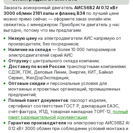
Заказать асинхронный двигатель
АИС56В2 Al 0.12 кВт
3000 об/мин 2181 лапы и фланец В34
по лучшей цене
можно прямо сейчас — оформите заказ онлайн или
свяжитесь с менеджером. Приобрести двигатель у нас
выгодно, потому что мы предлагаем:
Низкую цену
на электродвигатели АИС напрямую от
производителя, без посредников;
Наличие на складе
— более 10 000 типоразмеров
электродвигателей серий АИС
Отгрузку
с центрального склада компании;
Доставку по всей России
транспортными компаниями:
СДЭК, ПЭК, Деловые Линии, Энергия, КИТ, Байкал
Сервис, ЖелДорЭкспедиция;
Оптовые скидки
и персональные условия для
монтажных и проектных организаций, промышленных
предприятий;
Полный пакет документов
: паспорт изделия,
сертификат соответствия ГОСТ Р, декларация ЕАЭС,
счёт-фактура, УПД, товарная накладная ТОРГ-12,
полный
пакет разрешительной документации;
Гарантию производителя
на электромотор АИС56В2 Al
0.12 кВт 3000 об/мин при соблюдении условий монтажа и