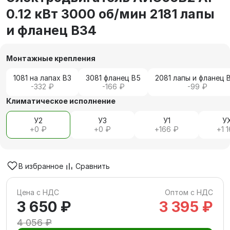
0.12 кВт 3000 об/мин 2181 лапы
и фланец В34
Монтажные крепления
1081 на лапах В3
3081 фланец В5
2081 лапы и фланец 
-332 ₽
-166 ₽
-99 ₽
Климатическое исполнение
У2
У3
У1
У
+
0 ₽
+
0 ₽
+
166 ₽
+
1 
В избранное
Сравнить
Цена с НДС
Оптом с НДС
3 650 ₽
3 395 ₽
4 056 ₽