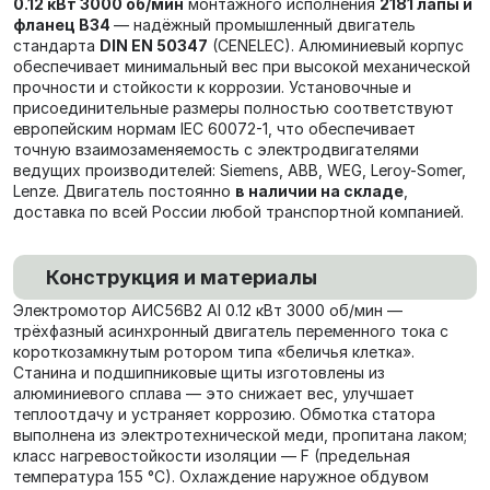
0.12 кВт 3000 об/мин
монтажного исполнения
2181 лапы и
фланец В34
— надёжный промышленный двигатель
стандарта
DIN EN 50347
(CENELEC). Алюминиевый корпус
обеспечивает минимальный вес при высокой механической
прочности и стойкости к коррозии. Установочные и
присоединительные размеры полностью соответствуют
европейским нормам IEC 60072-1, что обеспечивает
точную взаимозаменяемость с электродвигателями
ведущих производителей: Siemens, ABB, WEG, Leroy-Somer,
Lenze. Двигатель постоянно
в наличии на складе
,
доставка по всей России любой транспортной компанией.
Конструкция и материалы
Электромотор АИС56В2 Al 0.12 кВт 3000 об/мин —
трёхфазный асинхронный двигатель переменного тока с
короткозамкнутым ротором типа «беличья клетка».
Станина и подшипниковые щиты изготовлены из
алюминиевого сплава — это снижает вес, улучшает
теплоотдачу и устраняет коррозию. Обмотка статора
выполнена из электротехнической меди, пропитана лаком;
класс нагревостойкости изоляции — F (предельная
температура 155 °C). Охлаждение наружное обдувом