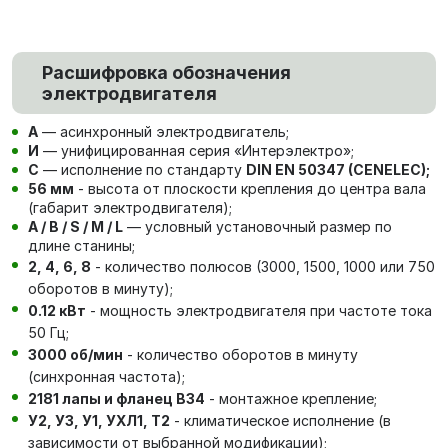
Расшифровка обозначения
электродвигателя
А
— асинхронный электродвигатель;
И
— унифицированная серия «Интерэлектро»;
С
— исполнение по стандарту
DIN EN 50347 (CENELEC);
56 мм
- высота от плоскости крепления до центра вала
(габарит электродвигателя);
A / B / S / M / L
— условный установочный размер по
длине станины;
2, 4, 6, 8
- количество полюсов (3000, 1500, 1000 или 750
оборотов в минуту);
0.12 кВт
- мощность электродвигателя при частоте тока
50 Гц;
3000 об/мин
- количество оборотов в минуту
(синхронная частота);
2181 лапы и фланец В34
- монтажное крепление;
У2, У3, У1, УХЛ1, Т2
- климатическое исполнение (в
зависимости от выбранной модификации);