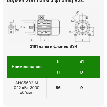
об/мин 2181 лапы и фланец В34
2181 лапы и фланец В34
h
d1
l1
Наименование
H
D
E
АИС56В2 Al
0.12 кВт 3000
56
9
2
об/мин