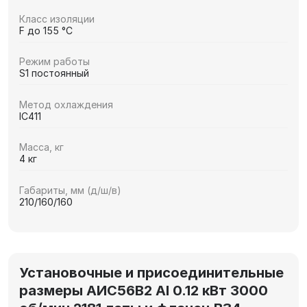
Класс изоляции
F до 155 °C
Режим работы
S1 постоянный
Метод охлаждения
IC411
Масса, кг
4 кг
Габариты, мм (д/ш/в)
210/160/160
Установочные и присоединительные
размеры АИС56В2 Al 0.12 кВт 3000