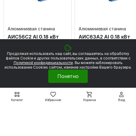
Алюминиевая станина
Алюминиевая станина
АИС56C2 Al 0.18 кВт
АИС63А2 Al 0.18 кВт
3000 об/мин
3000 об/мин
3 517 ₽
3 500 ₽
Продолжая использовать наш сайт, вы соглашаетесь на обработку
3 908 ₽
3 889 ₽
файлов Сookie и других пользовательских данных, в соответствии с
Политикой конфиденциальности
. Вы можете заблокировать
использование Cookies сайтом, изменив настройки Вашего браузера.
Подробнее
Подробнее
Понятно
Электродвигатели
Каталог
Избранное
Корзина
Вход
Вспомогательные системы
Насосное оборудование