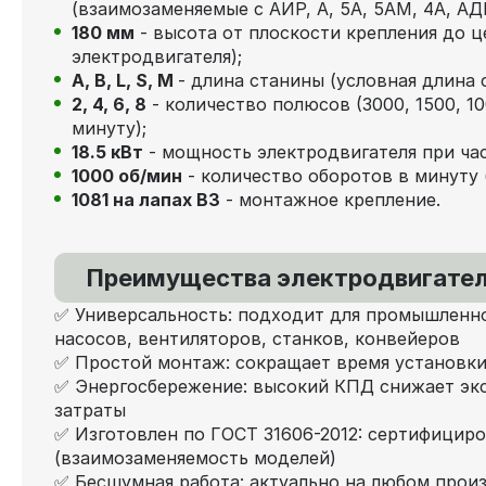
(взаимозаменяемые с АИР, А, 5А, 5АМ, 4А, АДМ
180 мм
- высота от плоскости крепления до ц
электродвигателя);
А, В, L, S, М
- длина станины (условная длина 
2, 4, 6, 8
- количество полюсов (3000, 1500, 1
минуту);
18.5 кВт
- мощность электродвигателя при час
1000 об/мин
- количество оборотов в минуту 
1081 на лапах В3
- монтажное крепление.
Преимущества электродвигател
✅ Универсальность: подходит для промышленно
насосов, вентиляторов, станков, конвейеров
✅ Простой монтаж: сокращает время установки
✅ Энергосбережение: высокий КПД снижает эк
затраты
✅ Изготовлен по ГОСТ 31606-2012: сертифициро
(взаимозаменяемость моделей)
✅ Бесшумная работа: актуально на любом прои