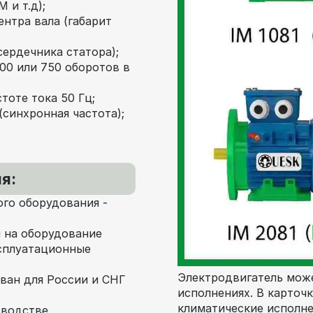
 и т.д);
ентра вала (габарит
сердечника статора);
000 или 750 оборотов в
тоте тока 50 Гц;
(синхронная частота);
я:
го оборудования -
 на оборудование
сплуатационные
Электродвигатель може
ван для России и СНГ
исполнениях. В карточ
климатические исполне
зводстве