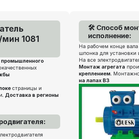
🛠️ Способ мо
атель
исполнение:
/мин 1081
На рабочем конце вала
шпонка для установки 
На все электродвигате
я
промышленного
Монтаж агрегата
прои
окачественных
креплением
. Монтажно
ужбы
на лапах В3
локе
страницы и
и.
Доставка в регионы
родвигателя:
электродвигателя