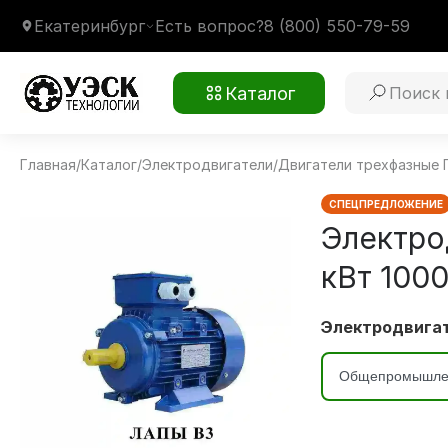
Екатеринбург
Есть вопрос?
8 (800) 550-79-59
Каталог
Главная
/
Каталог
/
Электродвигатели
/
Двигатели трехфазные
5АИ180M6 18,5 кВт 1000 об/мин
Монтажное крепление
1081 на лапах В3
Климатическое исполнение
У2
СПЕЦПРЕДЛОЖЕНИЕ
Электро
кВт 1000
Электродвигат