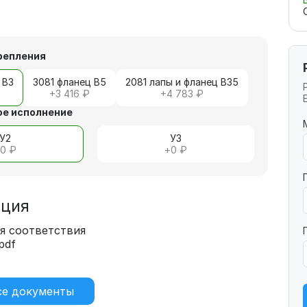
репления
 В3
3081 фланец В5
2081 лапы и фланец В35
+
3 416 ₽
+
4 783 ₽
е исполнение
У2
У3
+
0 ₽
+
0 ₽
ация
я соответствия
pdf
)
се документы