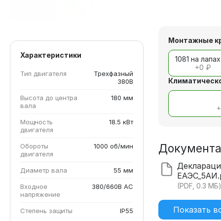
Монтажные к
Характеристики
1081 на лапах
+
0 ₽
Тип двигателя
Трехфазный
Климатическо
380В
Высота до центра
180 мм
вала
Мощность
18.5 кВт
двигателя
Документ
Обороты
1000 об/мин
двигателя
Деклараци
Диаметр вала
55 мм
ЕАЭС_5АИ.
(PDF, 0.3 МБ
Входное
380/660В AC
напряжение
Показать в
Степень защиты
IP55