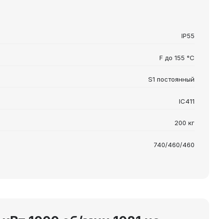
IP55
F до 155 °C
S1 постоянный
IC411
200 кг
740/460/460