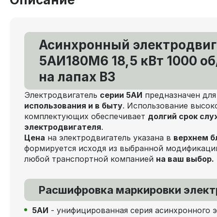
Асинхронный электродвиг
5АИ180M6 18,5 кВт 1000 об
на лапах В3
Электродвигатель
серии 5АИ
предназначен дл
использования и в быту
. Использование высок
комплектующих обеспечивает
долгий срок сл
электродвигателя
.
Цена
на электродвигатель указана в
верхнем б
формируется исходя из выбранной модификаци
любой транспортной компанией
на ваш выбор.
Расшифровка маркировки элект
5АИ
- унифицированная серия асинхронного 