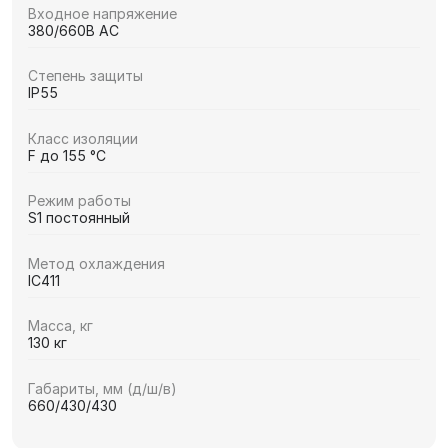
Входное напряжение
380/660В AC
Степень защиты
IP55
Класс изоляции
F до 155 °C
Режим работы
S1 постоянный
Метод охлаждения
IC411
Масса, кг
130 кг
Габариты, мм (д/ш/в)
660/430/430