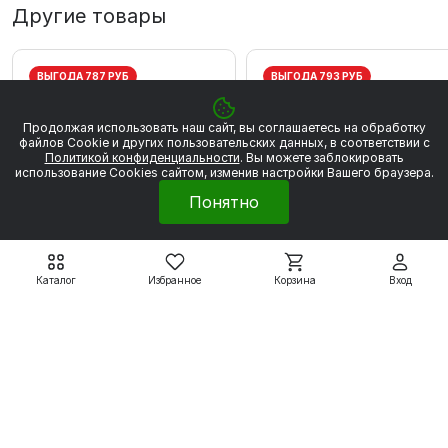
Другие товары
ВЫГОДА 787 РУБ
ВЫГОДА 793 РУБ
Продолжая использовать наш сайт, вы соглашаетесь на обработку
файлов Сookie и других пользовательских данных, в соответствии с
Политикой конфиденциальности
. Вы можете заблокировать
использование Cookies сайтом, изменив настройки Вашего браузера.
Понятно
Каталог
Избранное
Корзина
Вход
Электродвигатели серии
Электродвигатели серии
5АИ
5АИ
5АИ56А2 0,18 кВт 3000
5АИ56В2 0,25 кВт 300
об/мин
об/мин
4 459 ₽
4 496 ₽
5 246 ₽
5 289 ₽
Подробнее
Подробнее