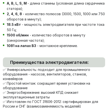
А, В, L, S, М
- длина станины (условная длина сердечника
статора);
2, 4, 6, 8
- количество полюсов (3000, 1500, 1000 или 750
оборотов в минуту);
18.5 кВт
- мощность электродвигателя при частоте тока
50 Гц;
1500 об/мин
- количество оборотов в минуту
(синхронная частота);
1081 на лапах В3
- монтажное крепление.
Преимущества электродвигателя:
✅ Универсальность: подходит для промышленного
оборудования - насосов, вентиляторов, станков,
конвейеров
✅ Простой монтаж: сокращает время установки на
оборудование
✅ Энергосбережение: высокий КПД снижает
эксплуатационные затраты
✅ Изготовлен по ГОСТ 31606-2012: сертифицирован для
России и СНГ (взаимозаменяемость моделей)