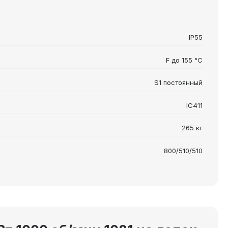
IP55
F до 155 °C
S1 постоянный
IC411
265 кг
800/510/510