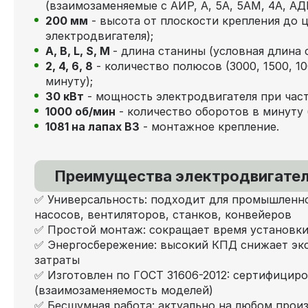
(взаимозаменяемые с АИР, А, 5А, 5АМ, 4А, АДМ
200 мм
- высота от плоскости крепления до ц
электродвигателя);
А, В, L, S, М
- длина станины (условная длина 
2, 4, 6, 8
- количество полюсов (3000, 1500, 1
минуту);
30 кВт
- мощность электродвигателя при част
1000 об/мин
- количество оборотов в минуту 
1081 на лапах В3
- монтажное крепление.
Преимущества электродвигател
✅ Универсальность: подходит для промышленно
насосов, вентиляторов, станков, конвейеров
✅ Простой монтаж: сокращает время установки
✅ Энергосбережение: высокий КПД снижает эк
затраты
✅ Изготовлен по ГОСТ 31606-2012: сертифициро
(взаимозаменяемость моделей)
✅ Бесшумная работа: актуально на любом прои