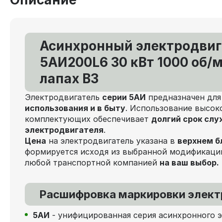
Асинхронный электродвиг
5АИ200L6 30 кВт 1000 об/м
лапах В3
Электродвигатель
серии 5АИ
предназначен дл
использования и в быту
. Использование высок
комплектующих обеспечивает
долгий срок сл
электродвигателя
.
Цена
на электродвигатель указана в
верхнем б
формируется исходя из выбранной модификаци
любой транспортной компанией
на ваш выбор.
Расшифровка маркировки элект
5АИ
- унифицированная серия асинхронного 