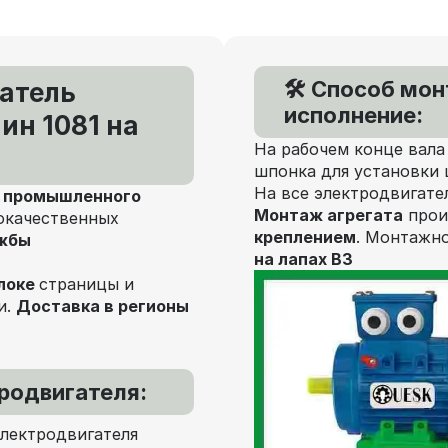
🛠️ Способ мо
атель
исполнение:
ин 1081 на
На рабочем конце вала
шпонка для установки 
На все электродвигате
я
промышленного
Монтаж агрегата
прои
окачественных
креплением
. Монтажно
ужбы
на лапах В3
локе
страницы и
и.
Доставка в регионы
родвигателя:
электродвигателя