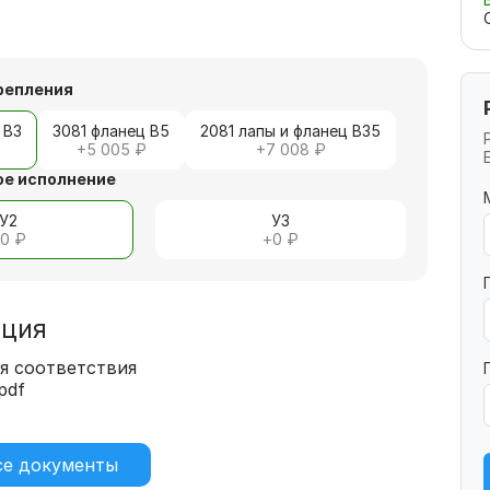
репления
 В3
3081 фланец В5
2081 лапы и фланец В35
+
5 005 ₽
+
7 008 ₽
е исполнение
У2
У3
+
0 ₽
+
0 ₽
ация
я соответствия
pdf
)
се документы