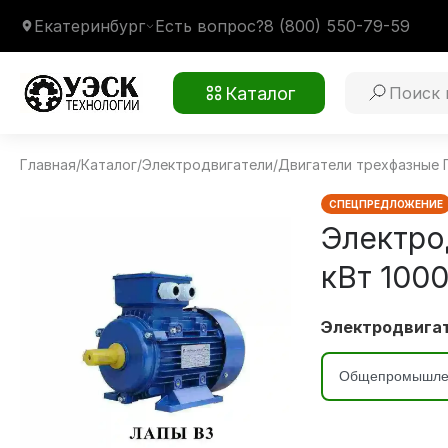
Екатеринбург
Есть вопрос?
8 (800) 550-79-59
Каталог
Главная
/
Каталог
/
Электродвигатели
/
Двигатели трехфазные
5АИ200L6 30 кВт 1000 об/мин
Монтажное крепление
1081 на лапах В3
Климатическое исполнение
У2
СПЕЦПРЕДЛОЖЕНИЕ
Электро
кВт 1000
Электродвигат