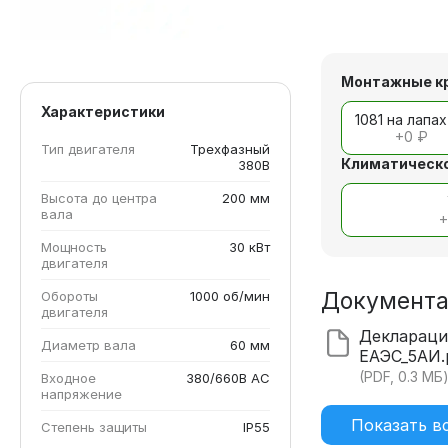
Монтажные к
Характеристики
1081 на лапах
+
0 ₽
Тип двигателя
Трехфазный
Климатическо
380В
Высота до центра
200 мм
вала
Мощность
30 кВт
двигателя
Документ
Обороты
1000 об/мин
двигателя
Деклараци
Диаметр вала
60 мм
ЕАЭС_5АИ.
(PDF, 0.3 МБ
Входное
380/660В AC
напряжение
Показать в
Степень защиты
IP55