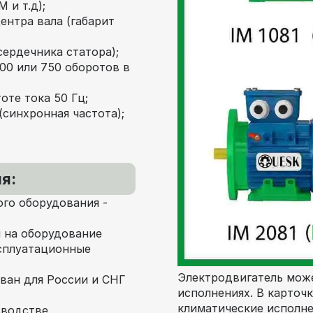
 и т.д);
ентра вала (габарит
сердечника статора);
000 или 750 оборотов в
оте тока 50 Гц;
(синхронная частота);
я:
го оборудования -
 на оборудование
сплуатационные
Электродвигатель може
ван для России и СНГ
исполнениях. В карточ
климатические исполне
зводстве