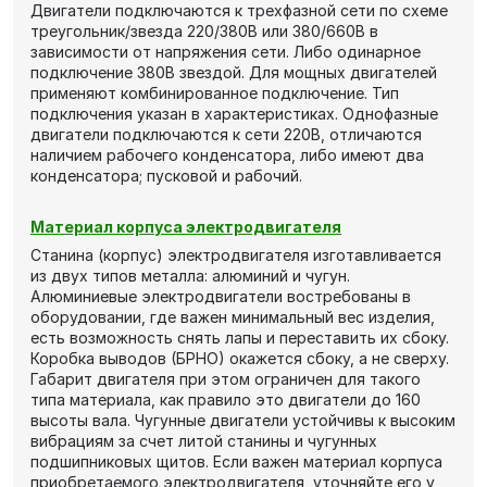
Двигатели подключаются к трехфазной сети по схеме
треугольник/звезда 220/380В или 380/660В в
зависимости от напряжения сети. Либо одинарное
подключение 380В звездой. Для мощных двигателей
применяют комбинированное подключение. Тип
подключения указан в характеристиках. Однофазные
двигатели подключаются к сети 220В, отличаются
наличием рабочего конденсатора, либо имеют два
конденсатора; пусковой и рабочий.
Материал корпуса электродвигателя
Станина (корпус) электродвигателя изготавливается
из двух типов металла: алюминий и чугун.
Алюминиевые электродвигатели востребованы в
оборудовании, где важен минимальный вес изделия,
есть возможность снять лапы и переставить их сбоку.
Коробка выводов (БРНО) окажется сбоку, а не сверху.
Габарит двигателя при этом ограничен для такого
типа материала, как правило это двигатели до 160
высоты вала. Чугунные двигатели устойчивы к высоким
вибрациям за счет литой станины и чугунных
подшипниковых щитов. Если важен материал корпуса
приобретаемого электродвигателя, уточняйте его у