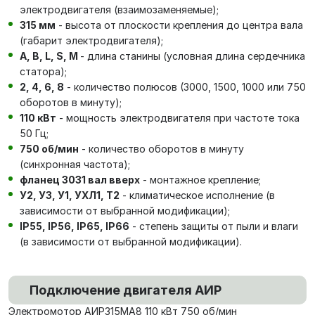
электродвигателя (взаимозаменяемые);
315 мм
- высота от плоскости крепления до центра вала
(габарит электродвигателя);
А, В, L, S, М
- длина станины (условная длина сердечника
статора);
2, 4, 6, 8
- количество полюсов (3000, 1500, 1000 или 750
оборотов в минуту);
110 кВт
- мощность электродвигателя при частоте тока
50 Гц;
750 об/мин
- количество оборотов в минуту
(синхронная частота);
фланец 3031 вал вверх
- монтажное крепление;
У2, У3, У1, УХЛ1, Т2
- климатическое исполнение (в
зависимости от выбранной модификации);
IP55, IP56, IP65, IP66
- степень защиты от пыли и влаги
(в зависимости от выбранной модификации).
Подключение двигателя АИР
Электромотор АИР315МА8 110 кВт 750 об/мин