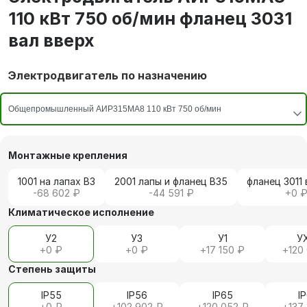
110 кВт 750 об/мин фланец 3031
вал вверх
Электродвигатель по назначению
Монтажные крепления
1001 на лапах В3
2001 лапы и фланец В35
фланец 3011 
-68 602 ₽
-44 591 ₽
+
0 
Климатическое исполнение
У2
У3
У1
У
+
0 ₽
+
0 ₽
+
17 150 ₽
+
120
Степень защиты
IP55
IP56
IP65
I
+
0 ₽
+
102 902 ₽
+
120 052 ₽
+
137