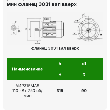
мин фланец 3031 вал вверх
фланец 3031 вал вверх
h
d1
l1
Наименование
H
D
E
АИР315МА8
110 кВт 750 об/
315
90
17
мин