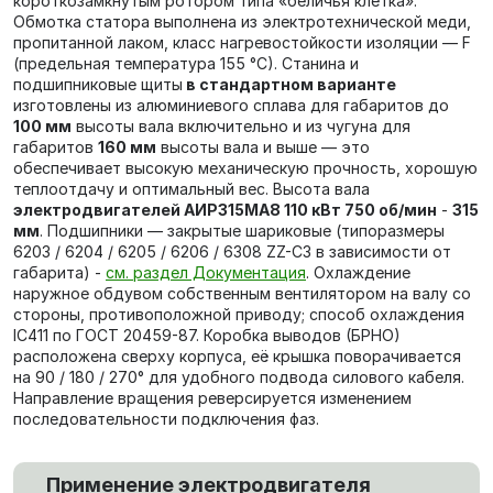
короткозамкнутым ротором типа «беличья клетка».
Обмотка статора выполнена из электротехнической меди,
пропитанной лаком, класс нагревостойкости изоляции — F
(предельная температура 155 °C). Станина и
подшипниковые щиты
в стандартном варианте
изготовлены из алюминиевого сплава для габаритов до
100 мм
высоты вала включительно и из чугуна для
габаритов
160 мм
высоты вала и выше — это
обеспечивает высокую механическую прочность, хорошую
теплоотдачу и оптимальный вес. Высота вала
электродвигателей АИР315МА8 110 кВт 750 об/мин
-
315
мм
. Подшипники — закрытые шариковые (типоразмеры
6203 / 6204 / 6205 / 6206 / 6308 ZZ-C3 в зависимости от
габарита) -
см. раздел Документация
. Охлаждение
наружное обдувом собственным вентилятором на валу со
стороны, противоположной приводу; способ охлаждения
IC411 по ГОСТ 20459-87. Коробка выводов (БРНО)
расположена сверху корпуса, её крышка поворачивается
на 90 / 180 / 270° для удобного подвода силового кабеля.
Направление вращения реверсируется изменением
последовательности подключения фаз.
Применение электродвигателя