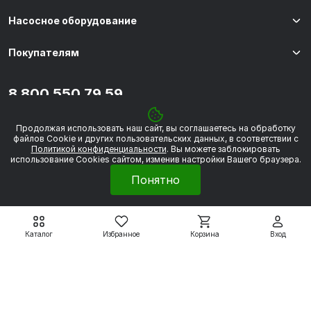
Насосное оборудование
Покупателям
8 800 550 79 59
zakaz@uesk.org
Режим работы
Продолжая использовать наш сайт, вы соглашаетесь на обработку
г. Екатеринбург с 09:00 до 18:00
файлов Сookie и других пользовательских данных, в соответствии с
Политикой конфиденциальности
. Вы можете заблокировать
использование Cookies сайтом, изменив настройки Вашего браузера.
Понятно
© 2026 «УЭСК-ТЕХНОЛОГИИ»
Каталог
Избранное
Корзина
Вход
Политика обработки персональных данных
Сделано в
Framelink