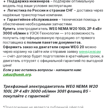
🔸
Поддержка инженеров
– подберём оптимальную
модель под ваши условия эксплуатации.
🔸
Логистика по России и странам СНГ
– доставка через
надёжные транспортные компании.
🔸
Гарантийное обслуживание
– техническая помощь и
обеспечение необходимыми запчастями.
Купить
электродвигатель
WEG NEMA W20 100L 2P 4 кВт
3000 об/мин
в УЭСК-Технологии — это возможность
получить сертифицированную продукцию от прямого
поставщика
с полным пакетом документов.
Оформить заказ на двигатели серии WEG 20
можно
через корзину на сайте или отправив заявку
менеджерам
— счёт‑договор будет подготовлен в кратчайшие сроки, а
двигатель отгрузят с официальной гарантией по выгодной
цене!
Если у вас остались вопросы - напишите нам:
zakaz@uesk.org
.
Трехфазный электродвигатель WEG NEMA W20
100L 2P 4 кВт 3000 об/мин 3081 фланец В5 -
покупайте с гарантией!
*Предложение не является публичной офертой