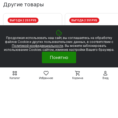
Другие товары
ВЫГОДА 2 253 РУБ
ВЫГОДА 2 351 РУБ
Продолжая использовать наш сайт, вы соглашаетесь на обработку
файлов Сookie и других пользовательских данных, в соответствии с
Политикой конфиденциальности
. Вы можете заблокировать
использование Cookies сайтом, изменив настройки Вашего браузера.
Понятно
Каталог
Избранное
Корзина
Вход
Электродвигатели WEG
Электродвигатели WEG
W20
W20
WEG W20 80 2Р 0.75
WEG W20 80 2P 1,1 кВт
кВт 3000 об/мин
3000 об/мин
20 280 ₽
21 161 ₽
22 533 ₽
23 512 ₽
Подробнее
Подробнее