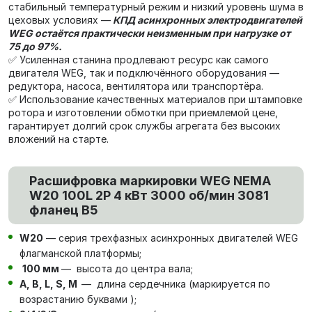
стабильный температурный режим и низкий уровень шума в
цеховых условиях —
КПД асинхронных электродвигателей
WEG остаётся практически неизменным при нагрузке от
75 до 97%.
✅ Усиленная станина продлевают ресурс как самого
двигателя WEG, так и подключённого оборудования —
редуктора, насоса, вентилятора или транспортёра.
✅ Использование качественных материалов при штамповке
ротора и изготовлении обмотки при приемлемой цене,
гарантирует долгий срок службы агрегата без высоких
вложений на старте.
Расшифровка маркировки WEG NEMA
W20 100L 2P 4 кВт 3000 об/мин 3081
фланец В5
W20
— серия трехфазных асинхронных двигателей WEG
флагманской платформы;
100 мм
— высота до центра вала;
А, В, L, S, М
— длина сердечника (маркируется по
возрастанию буквами );