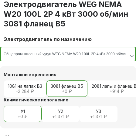
Электродвигатель WEG NEMA
W20 100L 2P 4 кВт 3000 об/мин
3081 фланец В5
Электродвигатель по назначению
Монтажные крепления
1081 на лапах В3
3081 фланец В5
2081 лапы и фланец 
-2 284 ₽
+
0 ₽
+
914 ₽
Климатическое исполнение
У1
У2
У3
+
0 ₽
+
1 371 ₽
+
1 371 ₽