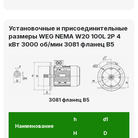
Установочные и присоединительные
размеры WEG NEMA W20 100L 2P 4
кВт 3000 об/мин 3081 фланец В5
3081 фланец В5
h
d1
l1
Наименование
H
D
E