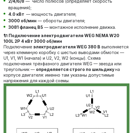
2/4/6/8
— число полюсов (определяет скорость
вращения);
4.0 кВт
— мощность двигателя;
3000 об/мин
— обороты двигателя;
3081 фланец В5
— монтажное исполнение движка.
🔌 Подключение электродвигателя WEG NEMA W20
100L 2P 4 кВт 3000 об/мин
Подключение
электродвигателя WEG 380 В
выполняется
через клеммную коробку с шестью выводами обмоток —
U1, V1, W1 (начала) и U2, V2, W2 (концы). Схема
подключения трёхфазного двигателя WEG — звезда или
треугольник —
определяется строго по шильдику
на
корпусе двигателя: именно там указаны допустимые
напряжения для каждой схемы.