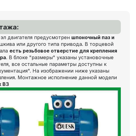
нтажа:
 эл двигателя предусмотрен
шпоночный паз и
шкива или другого типа привода. В торцевой
вала
есть резьбовое отверстие для крепления
ора
. В блоке "размеры" указаны установочные
еля, все остальные параметры доступны к
кументация". На изображении ниже указаны
пления. Монтажное исполнение данной модели
х В3