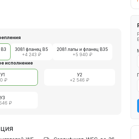
репления
 В3
3081 фланец В5
2081 лапы и фланец В35
+
4 243 ₽
+
5 940 ₽
е исполнение
У1
У2
+
0 ₽
+
2 546 ₽
У3
 546 ₽
ация