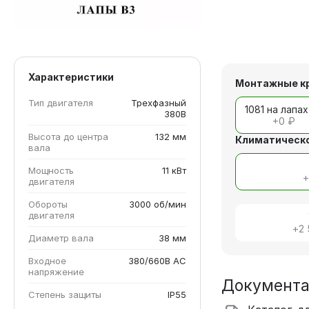
Характеристики
Монтажные к
Тип двигателя
Трехфазный
1081 на лапах
380В
+
0 ₽
Высота до центра
132 мм
Климатическо
вала
Мощность
11 кВт
двигателя
Обороты
3000 об/мин
двигателя
+
2
Диаметр вала
38 мм
Входное
380/660В AC
напряжение
Документ
Степень защиты
IP55