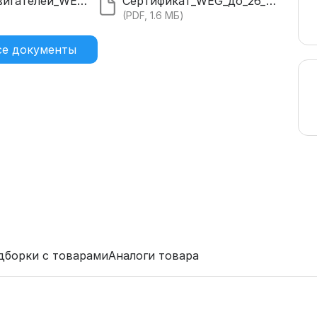
Каталог_двигателей_WEG_20.pdf
Сертификат_WEG_до_26_года.pdf
)
(PDF, 1.6 МБ)
се документы
дборки с товарами
Аналоги товара