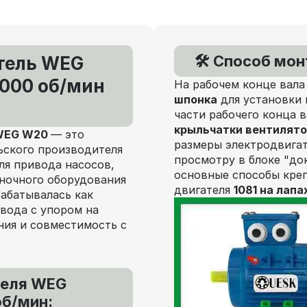
🛠️ Способ мо
тель WEG
3000 об/мин
На рабочем конце вала
шпонка
для установки 
части рабочего конца 
крыльчатки вентилят
 WEG W20
— это
размеры электродвигат
ьского производителя
просмотру в блоке "до
ля привода насосов,
основные способы кре
аночного оборудования
двигателя
1081 на лапа
рабатывалась как
вода с упором на
ния и совместимость с
теля WEG
об/мин: