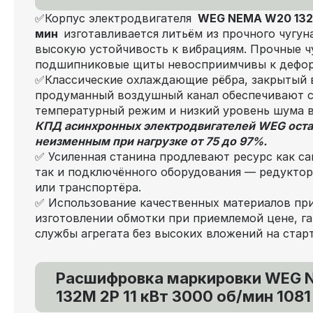
✅Корпус электродвигателя
WEG NEMA W20 132M 
мин
изготавливается литьём из прочного чугун
высокую устойчивость к вибрациям. Прочные ч
подшипниковые щиты невосприимчивы к дефо
✅Классические охлаждающие рёбра, закрытый 
продуманный воздушный канал обеспечивают 
температурный режим и низкий уровень шума 
КПД асинхронных электродвигателей WEG оста
неизменным при нагрузке от 75 до 97%.
✅ Усиленная станина продлевают ресурс как са
так и подключённого оборудования — редуктора
или транспортёра.
✅ Использование качественных материалов пр
изготовлении обмотки при приемлемой цене, га
службы агрегата без высоких вложений на старт
Расшифровка маркировки WEG
132M 2P 11 кВт 3000 об/мин 1081