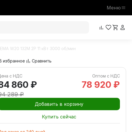
Меню
EMA W20 132M 2P 11 кВт 3000 об/мин
84 860 ₽
В корзину
94 289 ₽
В избранное
Сравнить
Цена с НДС
Оптом с НДС
84 860 ₽
78 920 ₽
94 289 ₽
Добавить в корзину
Купить сейчас
Под заказ
от
240
дней