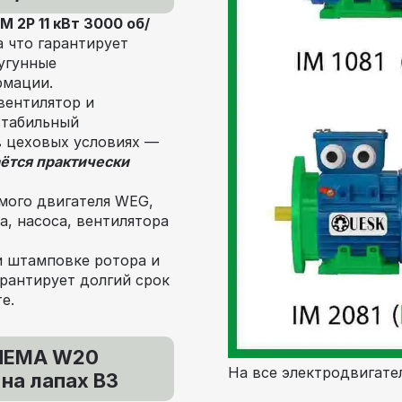
2P 11 кВт 3000 об/
а что гарантирует
угунные
рмации.
вентилятор и
стабильный
в цеховых условиях —
ётся практически
мого двигателя WEG,
, насоса, вентилятора
и штамповке ротора и
рантирует долгий срок
е.
 NEMA W20
На все электродвигател
 на лапах В3