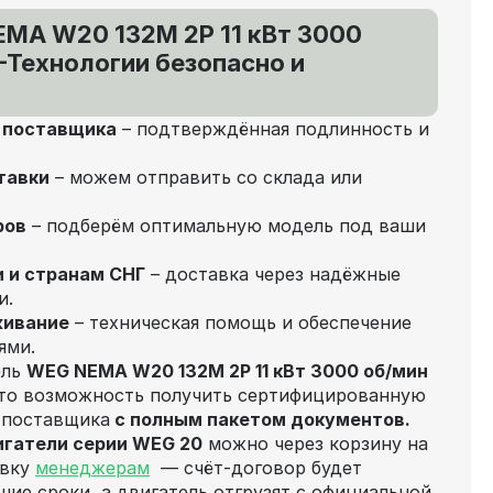
EMA W20 132M 2P 11 кВт 3000
-Технологии безопасно и
т поставщика
– подтверждённая подлинность и
тавки
– можем отправить со склада или
ров
– подберём оптимальную модель под ваши
и и странам СНГ
– доставка через надёжные
и.
живание
– техническая помощь и обеспечение
ями.
ель
WEG NEMA W20 132M 2P 11 кВт 3000 об/мин
это возможность получить сертифицированную
 поставщика
с полным пакетом документов.
игатели серии WEG 20
можно через корзину на
явку
менеджерам
— счёт‑договор будет
шие сроки, а двигатель отгрузят с официальной