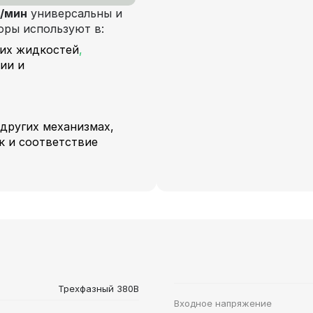
б/мин
универсальны и
оры используют в:
ких жидкостей
,
ии и
 других механизмах,
к и соответствие
Трехфазный 380В
Входное напряжение