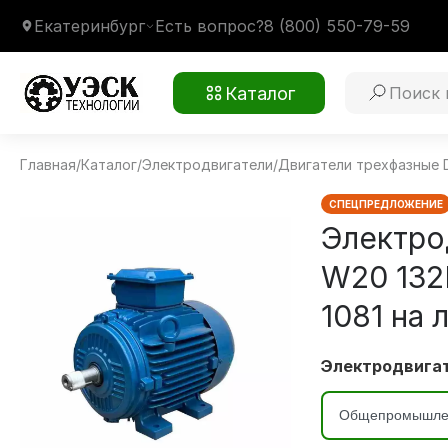
Екатеринбург
Есть вопрос?
8 (800) 550-79-59
Каталог
Главная
/
Каталог
/
Электродвигатели
/
Двигатели трехфазные 
WEG NEMA W20 132M 2P 11 кВт 3000 об/мин
Монтажное крепление
1081 на лапах В3
Климатическое исполнение
У1
СПЕЦПРЕДЛОЖЕНИЕ
Электро
W20 132
1081 на 
Электродвигат