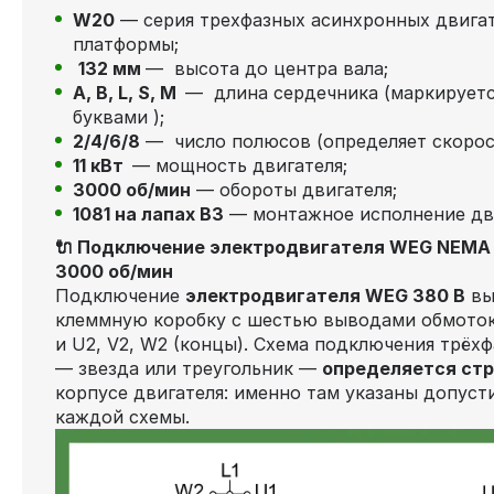
W20
— серия трехфазных асинхронных двига
платформы;
132 мм
— высота до центра вала;
А, В, L, S, М
— длина сердечника (маркируетс
буквами );
2/4/6/8
— число полюсов (определяет скорос
11 кВт
— мощность двигателя;
3000 об/мин
— обороты двигателя;
1081 на лапах В3
— монтажное исполнение дв
🔌 Подключение электродвигателя WEG NEMA W
3000 об/мин
Подключение
электродвигателя WEG 380 В
вы
клеммную коробку с шестью выводами обмоток 
и U2, V2, W2 (концы). Схема подключения трёх
— звезда или треугольник —
определяется стр
корпусе двигателя: именно там указаны допус
каждой схемы.