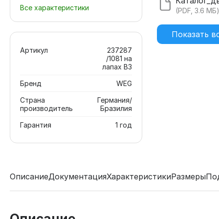
Все характеристики
(PDF, 3.6 МБ
Показать в
Артикул
237287
/1081 на
лапах В3
Бренд
WEG
Страна
Германия/
производитель
Бразилия
Гарантия
1 год
Описание
Документация
Характеристики
Размеры
По
Описание