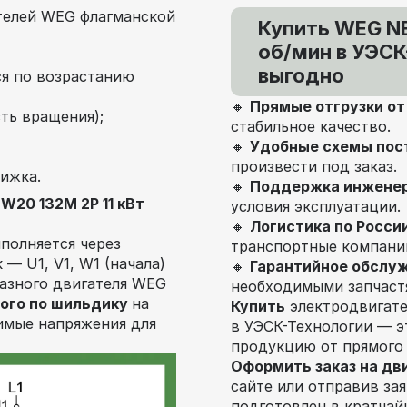
телей WEG флагманской
Купить WEG N
об/мин в УЭСК
выгодно
я по возрастанию
🔸
Прямые отгрузки о
ть вращения);
стабильное качество.
🔸
Удобные схемы пос
произвести под заказ.
ижка.
🔸
Поддержка инжене
20 132M 2P 11 кВт
условия эксплуатации.
🔸
Логистика по Росси
полняется через
транспортные компани
— U1, V1, W1 (начала)
🔸
Гарантийное обслу
фазного двигателя WEG
необходимыми запчаст
ого по шильдику
на
Купить
электродвигат
тимые напряжения для
в УЭСК-Технологии — 
продукцию от прямого
Оформить заказ на дв
сайте или отправив за
подготовлен в кратчай