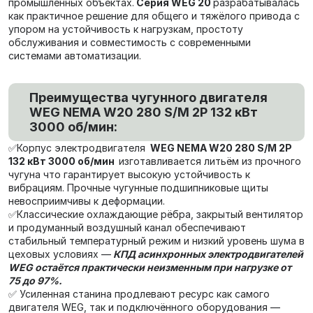
промышленных объектах.
Серия WEG 20
разрабатывалась
как практичное решение для общего и тяжёлого привода с
упором на устойчивость к нагрузкам, простоту
обслуживания и совместимость с современными
системами автоматизации.
Преимущества чугунного двигателя
WEG NEMA W20 280 S/M 2P 132 кВт
3000 об/мин:
✅Корпус электродвигателя
WEG NEMA W20 280 S/M 2P
132 кВт 3000 об/мин
изготавливается литьём из прочного
чугуна что гарантирует высокую устойчивость к
вибрациям. Прочные чугунные подшипниковые щиты
невосприимчивы к деформации.
✅Классические охлаждающие рёбра, закрытый вентилятор
и продуманный воздушный канал обеспечивают
стабильный температурный режим и низкий уровень шума в
цеховых условиях —
КПД асинхронных электродвигателей
WEG остаётся практически неизменным при нагрузке от
75 до 97%.
✅ Усиленная станина продлевают ресурс как самого
двигателя WEG, так и подключённого оборудования —