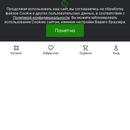
Продолжая использовать наш сайт, вы соглашаетесь на обработку
файлов Сookie и других пользовательских данных, в соответствии с
Политикой конфиденциальности
. Вы можете заблокировать
использование Cookies сайтом, изменив настройки Вашего браузера.
Понятно
Каталог
Избранное
Корзина
Вход
Электродвигатели WEG
Электродвигатели WEG
W20
W20
WEG W20 80 2Р 0.75
WEG W20 80 2P 1,1 кВт
кВт 3000 об/мин
3000 об/мин
20 280 ₽
21 161 ₽
22 533 ₽
23 512 ₽
Подробнее
Подробнее
Электродвигатели