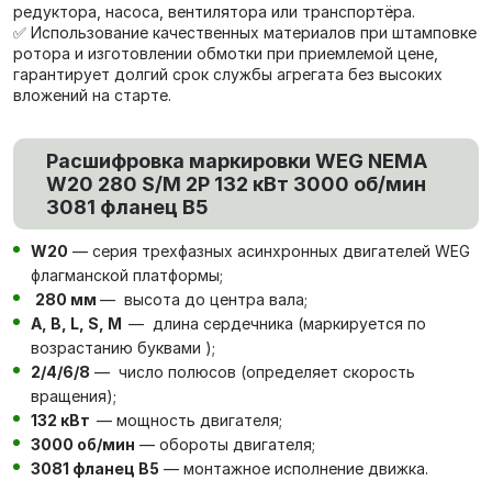
редуктора, насоса, вентилятора или транспортёра.
✅ Использование качественных материалов при штамповке
ротора и изготовлении обмотки при приемлемой цене,
гарантирует долгий срок службы агрегата без высоких
вложений на старте.
Расшифровка маркировки WEG NEMA
W20 280 S/M 2P 132 кВт 3000 об/мин
3081 фланец В5
W20
— серия трехфазных асинхронных двигателей WEG
флагманской платформы;
280 мм
— высота до центра вала;
А, В, L, S, М
— длина сердечника (маркируется по
возрастанию буквами );
2/4/6/8
— число полюсов (определяет скорость
вращения);
132 кВт
— мощность двигателя;
3000 об/мин
— обороты двигателя;
3081 фланец В5
— монтажное исполнение движка.