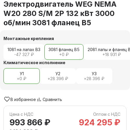
Электродвигатель WEG NEMA
W20 280 S/M 2P 132 кВт 3000
об/мин 3081 фланец В5
Монтажные крепления
1081 на лапах В3
3081 фланец В5
2081 лапы и фланец 
-47 327 ₽
+
0 ₽
+
18 931 ₽
Климатическое исполнение
У1
У2
У3
+
0 ₽
+
28 396 ₽
+
28 396 ₽
В избранное
Сравнить
Цена с НДС
Оптом с НДС
993 866 ₽
924 295 ₽