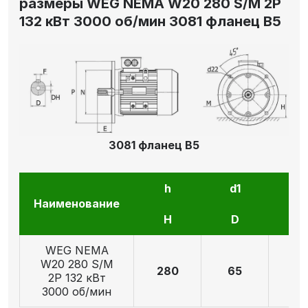
размеры WEG NEMA W20 280 S/M 2P
132 кВт 3000 об/мин 3081 фланец В5
3081 фланец В5
h
d1
l1
Наименование
H
D
E
WEG NEMA
W20 280 S/M
280
65
14
2P 132 кВт
3000 об/мин