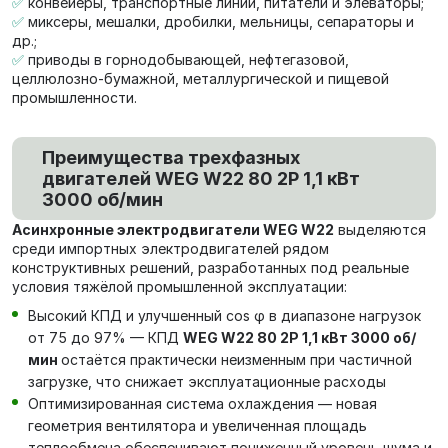
✅
конвейеры, транспортные линии, питатели и элеваторы;
✅
миксеры, мешалки, дробилки, мельницы, сепараторы и
др.;
✅
приводы в горнодобывающей, нефтегазовой,
целлюлозно-бумажной, металлургической и пищевой
промышленности.
Преимущества трехфазных
двигателей WEG W22 80 2P 1,1 кВт
3000 об/мин
Асинхронные электродвигатели WEG W22
выделяются
среди импортных электродвигателей рядом
конструктивных решений, разработанных под реальные
условия тяжёлой промышленной эксплуатации:
Высокий КПД и улучшенный cos φ в диапазоне нагрузок
от 75 до 97% — КПД
WEG W22 80 2P 1,1 кВт 3000 об/
мин
остаётся практически неизменным при частичной
загрузке, что снижает эксплуатационные расходы
Оптимизированная система охлаждения — новая
геометрия вентилятора и увеличенная площадь
теплообмена обеспечивают пониженный уровень шума и