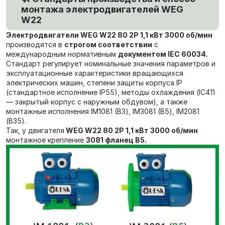
монтажа электродвигателей WEG
W22
Электродвигатели
WEG W22 80 2P 1,1 кВт 3000 об/мин
производятся в
строгом соответствии
с
международным нормативным
документом
IEC 60034.
Стандарт регулирует номинальные значения параметров и
эксплуатационные характеристики вращающихся
электрических машин,
степени защиты корпуса IP
(стандартное исполнение IP55),
методы охлаждения (IC411
— закрытый корпус с наружным обдувом), а также
монтажные исполнения IM1081 (В3), IM3081 (В5), IM2081
(В35).
Так, у двигателя
WEG W22 80 2P 1,1 кВт 3000 об/мин
монтажное крепление
3081 фланец В5.