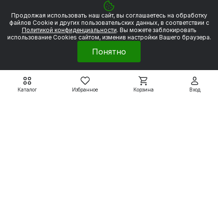
Продолжая использовать наш сайт, вы соглашаетесь на обработку
файлов Сookie и других пользовательских данных, в соответствии с
Политикой конфиденциальности
. Вы можете заблокировать
использование Cookies сайтом, изменив настройки Вашего браузера.
Понятно
Каталог
Избранное
Корзина
Вход
Электродвигатели WEG
Электродвигатели WEG
W22
W22
WEG W22 90S 2P 1,5
WEG W22 80 2Р 0.75
кВт 3000 об/мин
кВт 3000 об/мин
27 954 ₽
22 745 ₽
31 060 ₽
25 272 ₽
Подробнее
Подробнее
Электродвигатели