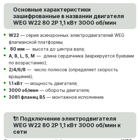
Основные характеристики
зашифрованные в названии двигателя
WEG W22 80 2P 1,1 кВт 3000 об/мин
W22
— серия асинхронных электродвигателей WEG
флагманской платформы;
80 мм
— высота до центра вала;
А, В, L, S, М
— длина сердечника (маркируется буквами
по возрастанию);
2/4/6/8
— число полюсов (определяет скорость
вращения);
1.1 кВт
— мощность двигателя;
3000 об/мин
— обороты двигателя;
3081 фланец В5
— монтажное исполнение.
🔌 Подключение электродвигателя
WEG W22 80 2P 1,1 кВт 3000 об/мин к
сети