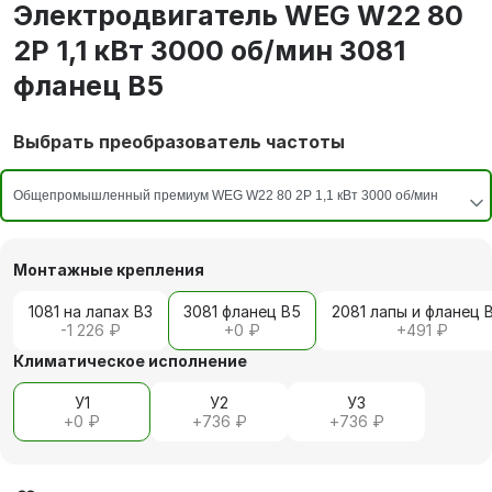
Электродвигатель WEG W22 80
2P 1,1 кВт 3000 об/мин 3081
фланец В5
Выбрать преобразователь частоты
Монтажные крепления
1081 на лапах В3
3081 фланец В5
2081 лапы и фланец 
-1 226 ₽
+
0 ₽
+
491 ₽
Климатическое исполнение
У1
У2
У3
+
0 ₽
+
736 ₽
+
736 ₽