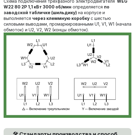
Схема подключения трёхфазного электродвигателя
WEG
W22 80 2P 1,1 кВт 3000 об/мин
определяется
по
заводской табличке (шильдику)
на корпусе и
выполняется
через клеммную коробку
с шестью
силовыми выводами, промаркированными U1, V1, W1 (начала
обмоток) и U2, V2, W2 (концы обмоток).
🛠️ Стандарты производства и способ