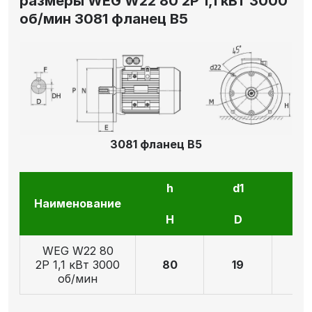
размеры WEG W22 80 2P 1,1 кВт 3000
об/мин 3081 фланец В5
3081 фланец В5
h
d1
l1
Наименование
H
D
E
WEG W22 80
2P 1,1 кВт 3000
80
19
4
об/мин