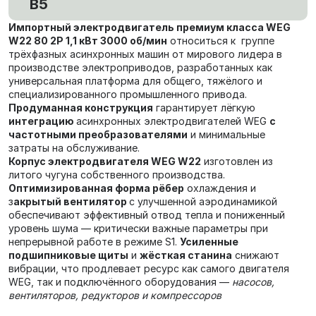
В5
Импортный электродвигатель премиум класса WEG
W22 80 2P 1,1 кВт 3000 об/мин
относиться к группе
трёхфазных асинхронных машин от мирового лидера в
производстве электроприводов, разработанных как
универсальная платформа для общего, тяжёлого и
специализированного промышленного привода.
Продуманная конструкция
гарантирует лёгкую
интеграцию
асинхронных электродвигателей WEG
с
частотными преобразователями
и минимальные
затраты на обслуживание.
Корпус электродвигателя WEG W22
изготовлен из
литого чугуна собственного производства.
Оптимизированная форма рёбер
охлаждения и
з
акрытый вентилятор
с улучшенной аэродинамикой
обеспечивают эффективный отвод тепла и пониженный
уровень шума — критически важные параметры при
непрерывной работе в режиме S1.
Усиленные
подшипниковые щиты
и
жёсткая станина
снижают
вибрации, что продлевает ресурс как самого двигателя
WEG, так и подключённого оборудования —
насосов,
вентиляторов, редукторов и компрессоров