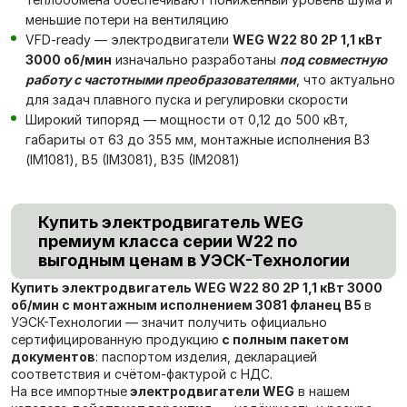
меньшие потери на вентиляцию
VFD-ready — электродвигатели
WEG W22 80 2P 1,1 кВт
3000 об/мин
изначально разработаны
под совместную
работу с частотными преобразователями
, что актуально
для задач плавного пуска и регулировки скорости
Широкий типоряд — мощности от 0,12 до 500 кВт,
габариты от 63 до 355 мм, монтажные исполнения В3
(IM1081), В5 (IM3081), В35 (IM2081)
Купить электродвигатель WEG
премиум класса серии W22 по
выгодным ценам в УЭСК-Технологии
Купить электродвигатель WEG W22 80 2P 1,1 кВт 3000
об/мин с монтажным исполнением 3081 фланец В5
в
УЭСК-Технологии — значит получить официально
сертифицированную продукцию
с полным пакетом
документов
: паспортом изделия, декларацией
соответствия и счётом-фактурой с НДС.
На все импортные
электродвигатели WEG
в нашем