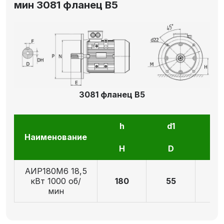
мин 3081 фланец В5
3081 фланец В5
h
d1
l1
Наименование
H
D
E
АИР180М6 18,5
кВт 1000 об/
180
55
11
мин