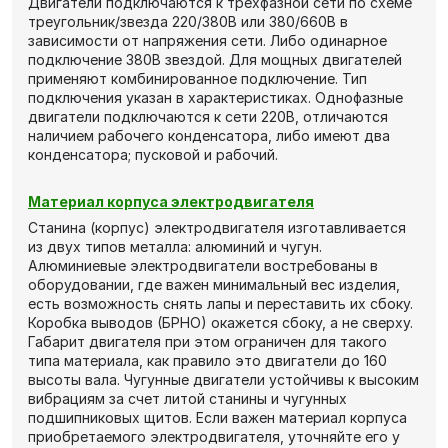
Двигатели подключаются к трехфазной сети по схеме
треугольник/звезда 220/380В или 380/660В в
зависимости от напряжения сети. Либо одинарное
подключение 380В звездой. Для мощных двигателей
применяют комбинированное подключение. Тип
подключения указан в характеристиках. Однофазные
двигатели подключаются к сети 220В, отличаются
наличием рабочего конденсатора, либо имеют два
конденсатора; пусковой и рабочий.
Материал корпуса электродвигателя
Станина (корпус) электродвигателя изготавливается
из двух типов металла: алюминий и чугун.
Алюминиевые электродвигатели востребованы в
оборудовании, где важен минимальный вес изделия,
есть возможность снять лапы и переставить их сбоку.
Коробка выводов (БРНО) окажется сбоку, а не сверху.
Габарит двигателя при этом ограничен для такого
типа материала, как правило это двигатели до 160
высоты вала. Чугунные двигатели устойчивы к высоким
вибрациям за счет литой станины и чугунных
подшипниковых щитов. Если важен материал корпуса
приобретаемого электродвигателя, уточняйте его у