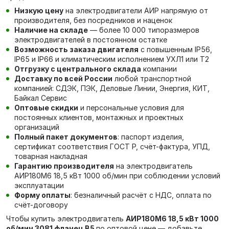
Низкую цену
на электродвигатели АИР напрямую от
производителя, без посредников и наценок
Наличие на складе
— более 10 000 типоразмеров
электродвигателей в постоянном остатке
Возможность заказа двигателя
с повышенным IP56,
IP65 и IP66 и климатическим исполнением УХЛ1 или Т2
Отгрузку с центрального склада
компании
Доставку по всей России
любой транспортной
компанией: СДЭК, ПЭК, Деловые Линии, Энергия, КИТ,
Байкал Сервис
Оптовые скидки
и персональные условия для
постоянных клиентов, монтажных и проектных
организаций
Полный пакет документов
: паспорт изделия,
сертификат соответствия ГОСТ Р, счёт-фактура, УПД,
товарная накладная
Гарантию производителя
на электродвигатель
АИР180М6 18,5 кВт 1000 об/мин при соблюдении условий
эксплуатации
Форму оплаты
: безналичный расчёт с НДС, оплата по
счёт-договору
Чтобы купить электродвигатель
АИР180М6 18,5 кВт 1000
об/мин 3081 фланец В5
по оптовой цене — добавьте