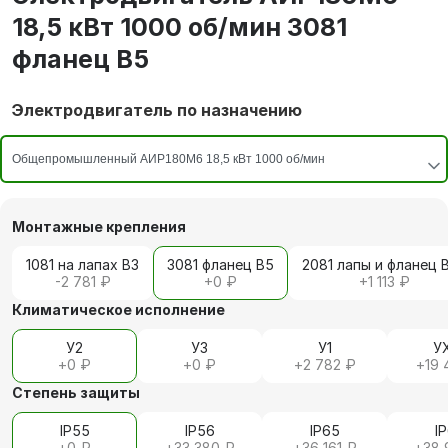
18,5 кВт 1000 об/мин 3081
фланец В5
Электродвигатель по назначению
Монтажные крепления
1081 на лапах В3
3081 фланец В5
2081 лапы и фланец 
-2 781 ₽
+
0 ₽
+
1 113 ₽
Климатическое исполнение
У2
У3
У1
У
+
0 ₽
+
0 ₽
+
2 782 ₽
+
19 
Степень защиты
IP55
IP56
IP65
I
+
0 ₽
+
33 380 ₽
+
36 161 ₽
+
38 