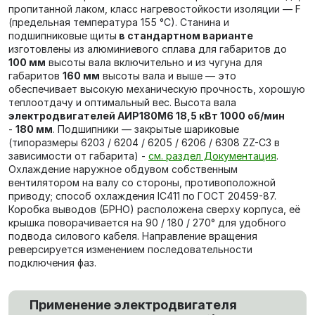
пропитанной лаком, класс нагревостойкости изоляции — F
(предельная температура 155 °C). Станина и
подшипниковые щиты
в стандартном варианте
изготовлены из алюминиевого сплава для габаритов до
100 мм
высоты вала включительно и из чугуна для
габаритов
160 мм
высоты вала и выше — это
обеспечивает высокую механическую прочность, хорошую
теплоотдачу и оптимальный вес. Высота вала
электродвигателей АИР180М6 18,5 кВт 1000 об/мин
-
180 мм
. Подшипники — закрытые шариковые
(типоразмеры 6203 / 6204 / 6205 / 6206 / 6308 ZZ-C3 в
зависимости от габарита) -
см. раздел Документация
.
Охлаждение наружное обдувом собственным
вентилятором на валу со стороны, противоположной
приводу; способ охлаждения IC411 по ГОСТ 20459-87.
Коробка выводов (БРНО) расположена сверху корпуса, её
крышка поворачивается на 90 / 180 / 270° для удобного
подвода силового кабеля. Направление вращения
реверсируется изменением последовательности
подключения фаз.
Применение электродвигателя