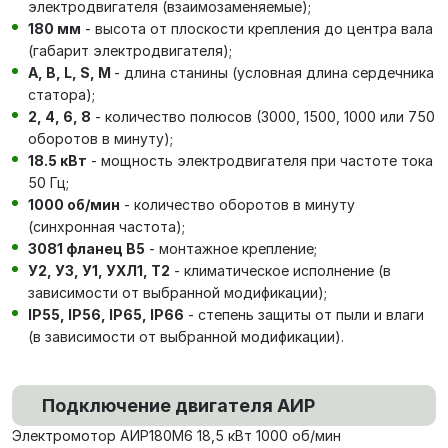
электродвигателя (взаимозаменяемые);
180 мм
- высота от плоскости крепления до центра вала
(габарит электродвигателя);
А, В, L, S, М
- длина станины (условная длина сердечника
статора);
2, 4, 6, 8
- количество полюсов (3000, 1500, 1000 или 750
оборотов в минуту);
18.5 кВт
- мощность электродвигателя при частоте тока
50 Гц;
1000 об/мин
- количество оборотов в минуту
(синхронная частота);
3081 фланец В5
- монтажное крепление;
У2, У3, У1, УХЛ1, Т2
- климатическое исполнение (в
зависимости от выбранной модификации);
IP55, IP56, IP65, IP66
- степень защиты от пыли и влаги
(в зависимости от выбранной модификации).
Подключение двигателя АИР
Электромотор АИР180М6 18,5 кВт 1000 об/мин