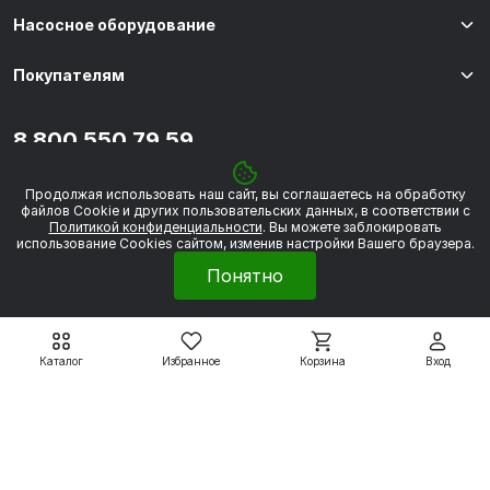
Насосное оборудование
Покупателям
8 800 550 79 59
zakaz@uesk.org
Режим работы
Продолжая использовать наш сайт, вы соглашаетесь на обработку
г. Екатеринбург с 09:00 до 18:00
файлов Сookie и других пользовательских данных, в соответствии с
Политикой конфиденциальности
. Вы можете заблокировать
использование Cookies сайтом, изменив настройки Вашего браузера.
Понятно
© 2026 «УЭСК-ТЕХНОЛОГИИ»
Каталог
Избранное
Корзина
Вход
Политика обработки персональных данных
Сделано в
Framelink