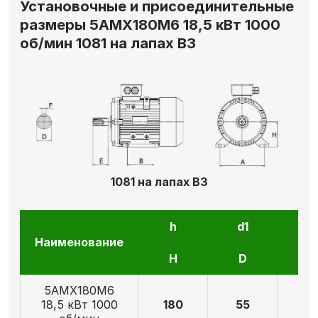
Установочные и присоединительные
размеры 5АМХ180M6 18,5 кВт 1000
об/мин 1081 на лапах В3
1081 на лапах В3
h
d1
l1
Наименование
H
D
E
5АМХ180M6
18,5 кВт 1000
180
55
11