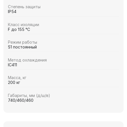
Степень защиты
IP54
Класс изоляции
F до 155 °C
Режим работы
S1 постоянный
Метод охлаждения
IC411
Масса, кг
200 кг
Габариты, мм (д/ш/в)
740/460/460