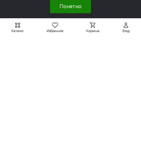
Понятно
Вспомогательные системы
Насосное оборудование
Каталог
Избранное
Корзина
Вход
Покупателям
8 800 550 79 59
zakaz@uesk.org
Режим работы
г. Екатеринбург с 09:00 до 18:00
© 2026 «УЭСК-ТЕХНОЛОГИИ»
Политика обработки персональных данных
Сделано в
Framelink