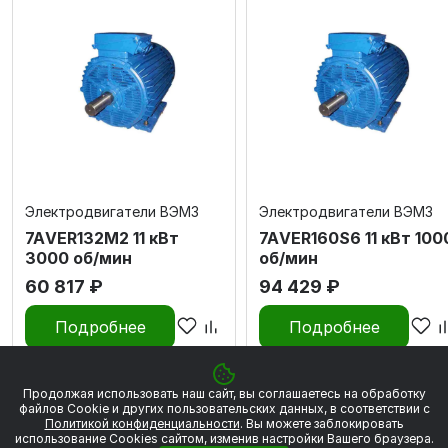
Электродвигатели ВЭМЗ
Электродвигатели ВЭМЗ
7АVЕR132M2 11 кВт
7АVЕR160S6 11 кВт 100
3000 об/мин
об/мин
60 817 ₽
94 429 ₽
Подробнее
Подробнее
Продолжая использовать наш сайт, вы соглашаетесь на обработку
файлов Сookie и других пользовательских данных, в соответствии с
Политикой конфиденциальности
. Вы можете заблокировать
Электродвигатели
использование Cookies сайтом, изменив настройки Вашего браузера.