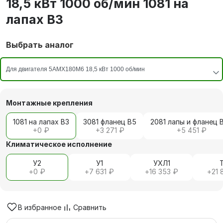
18,5 кВт 1000 об/мин 1081 на
лапах В3
Выбрать аналог
Монтажные крепления
1081 на лапах В3
3081 фланец В5
2081 лапы и фланец 
+
0 ₽
+
3 271 ₽
+
5 451 ₽
Климатическое исполнение
У2
У1
УХЛ1
+
0 ₽
+
7 631 ₽
+
16 353 ₽
+
21 
В избранное
Сравнить