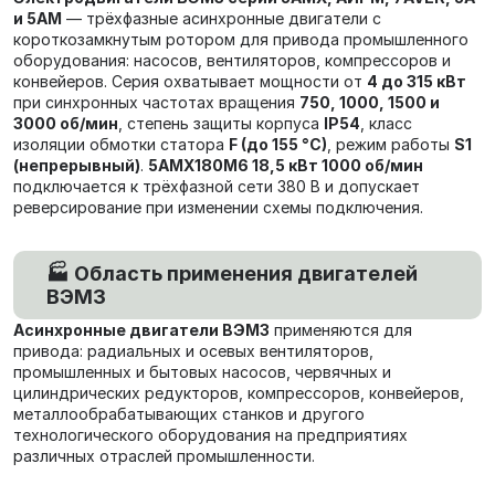
и 5АМ
— трёхфазные асинхронные двигатели с
короткозамкнутым ротором для привода промышленного
оборудования: насосов, вентиляторов, компрессоров и
конвейеров. Серия охватывает мощности от
4 до 315 кВт
при синхронных частотах вращения
750, 1000, 1500 и
3000 об/мин
, степень защиты корпуса
IP54
, класс
изоляции обмотки статора
F (до 155 °C)
, режим работы
S1
(непрерывный)
.
5АМХ180M6 18,5 кВт 1000 об/мин
подключается к трёхфазной сети 380 В и допускает
реверсирование при изменении схемы подключения.
🏭 Область применения двигателей
ВЭМЗ
Асинхронные двигатели ВЭМЗ
применяются для
привода: радиальных и осевых вентиляторов,
промышленных и бытовых насосов, червячных и
цилиндрических редукторов, компрессоров, конвейеров,
металлообрабатывающих станков и другого
технологического оборудования на предприятиях
различных отраслей промышленности.