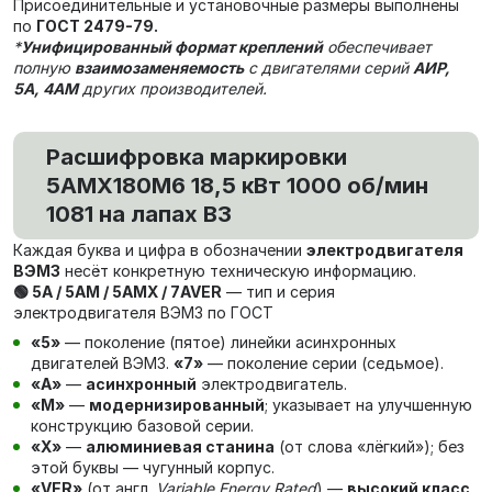
Присоединительные и установочные размеры выполнены
по
ГОСТ 2479-79.
*
Унифицированный формат креплений
обеспечивает
полную
взаимозаменяемость
с двигателями серий
АИР,
5А, 4АМ
других производителей.
Расшифровка маркировки
5АМХ180M6 18,5 кВт 1000 об/мин
1081 на лапах В3
Каждая буква и цифра в обозначении
электродвигателя
ВЭМЗ
несёт конкретную техническую информацию.
🟢 5А / 5АМ / 5АМХ / 7AVER
— тип и серия
электродвигателя ВЭМЗ по ГОСТ
«5»
— поколение (пятое) линейки асинхронных
двигателей ВЭМЗ.
«7»
— поколение серии (седьмое).
«А»
—
асинхронный
электродвигатель.
«М»
—
модернизированный
; указывает на улучшенную
конструкцию базовой серии.
«Х»
—
алюминиевая станина
(от слова «лёгкий»); без
этой буквы — чугунный корпус.
«VER»
(от англ.
Variable Energy Rated
) —
высокий класс