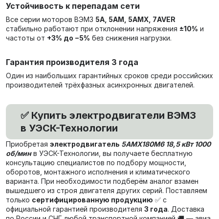
Устойчивость к перепадам сети
Все серии моторов ВЭМЗ
5А, 5АМ, 5АМХ, 7AVER
стабильно работают при отклонении напряжения
±10%
и
частоты от
+3% до −5%
без снижения нагрузки.
Гарантия производителя 3 года
Один из наибольших гарантийных сроков среди российских
производителей трёхфазных асинхронных двигателей.
✅ Купить электродвигатели ВЭМЗ
в УЭСК-Технологии
Приобретая
электродвигатель
5АМХ180M6 18,5 кВт 1000
об/мин
в УЭСК-Технологии, вы получаете бесплатную
консультацию специалистов по подбору мощности,
оборотов, монтажного исполнения и климатического
варианта. При необходимости подберём аналог взамен
вышедшего из строя двигателя других серий. Поставляем
только
сертифицированную продукцию
✅ с
официальной гарантией производителя
3 года
. Доставка
по России и СНГ любой транспортной компанией 🚚 — авиа,