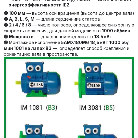
энергоэффективности IE2
.
🟢 180 мм
— высота оси вращения (высота до центра вала)
🟢 А, В, L, S, М
— длина сердечника статора
🟢 2 / 4 / 6 / 8
— число полюсов, определяющее синхронную
скорость вращения, для данной модели это
1000 об/мин
🟢 Мощность
— для данной модели это
18.5 кВт
🟢
Монтажное исполнение
5АМХ180M6 18,5 кВт 1000 об/
мин 1081 на лапах В3
— определяет способ крепления и
ориентацию вала в пространстве.