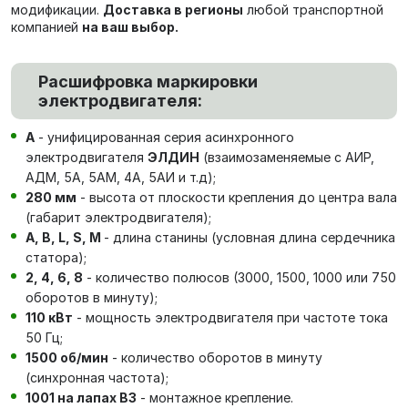
модификации.
Доставка в регионы
любой транспортной
компанией
на ваш выбор.
Расшифровка маркировки
электродвигателя:
А
- унифицированная серия асинхронного
электродвигателя
ЭЛДИН
(взаимозаменяемые с АИР,
АДМ, 5А, 5АМ, 4А, 5АИ и т.д);
280 мм
- высота от плоскости крепления до центра вала
(габарит электродвигателя);
А, В, L, S, М
- длина станины (условная длина сердечника
статора);
2, 4, 6, 8
- количество полюсов (3000, 1500, 1000 или 750
оборотов в минуту);
110 кВт
- мощность электродвигателя при частоте тока
50 Гц;
1500 об/мин
- количество оборотов в минуту
(синхронная частота);
1001 на лапах В3
- монтажное крепление.