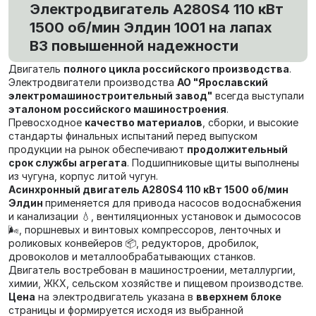
Электродвигатель А280S4 110 кВт
1500 об/мин Элдин 1001 на лапах
В3 повышенной надежности
Двигатель
полного цикла российского производства
.
Электродвигатели производства
АО "Ярославский
электромашиностроительный завод"
всегда выступали
эталоном российского машиностроения
.
Превосходное
качество материалов
, сборки, и высокие
стандарты финальных испытаний перед выпуском
продукции на рынок обеспечивают
продолжительный
срок службы агрегата
. Подшипниковые щиты выполнены
из чугуна, корпус литой чугун.
Асинхронный двигатель А280S4 110 кВт 1500 об/мин
Элдин
применяется для привода насосов водоснабжения
и канализации 💧, вентиляционных установок и дымососов
🌬️, поршневых и винтовых компрессоров, ленточных и
роликовых конвейеров 📦, редукторов, дробилок,
дровоколов и металлообрабатывающих станков.
Двигатель востребован в машиностроении, металлургии,
химии, ЖКХ, сельском хозяйстве и пищевом производстве.
Цена
на электродвигатель указана в
вверхнем блоке
страницы и формируется исходя из выбранной