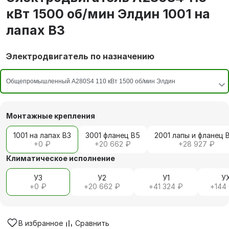
кВт 1500 об/мин Элдин 1001 на
лапах В3
Электродвигатель по назначению
Монтажные крепления
1001 на лапах В3
3001 фланец В5
2001 лапы и фланец 
+
0 ₽
+
20 662 ₽
+
28 927 ₽
Климатическое исполнение
У3
У2
У1
У
+
0 ₽
+
20 662 ₽
+
41 324 ₽
+
144
В избранное
Сравнить