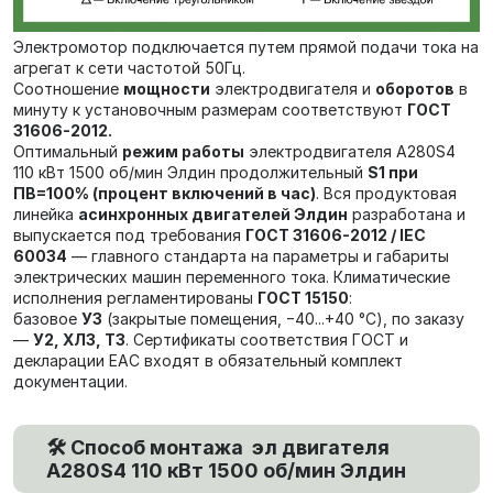
Электромотор подключается путем прямой подачи тока на
агрегат к сети частотой 50Гц.
Соотношение
мощности
электродвигателя и
оборотов
в
минуту к установочным размерам соответствуют
ГОСТ
31606-2012.
Оптимальный
режим работы
электродвигателя А280S4
110 кВт 1500 об/мин Элдин продолжительный
S1 при
ПВ=100% (процент включений в час)
. Вся продуктовая
линейка
асинхронных двигателей Элдин
разработана и
выпускается под требования
ГОСТ 31606-2012 / IEC
60034
— главного стандарта на параметры и габариты
электрических машин переменного тока. Климатические
исполнения регламентированы
ГОСТ 15150
:
базовое
У3
(закрытые помещения, −40...+40 °C), по заказу
—
У2, ХЛ3, Т3
. Сертификаты соответствия ГОСТ и
декларации ЕАС входят в обязательный комплект
документации.
🛠️ Способ монтажа эл двигателя
А280S4 110 кВт 1500 об/мин Элдин