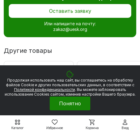
Оставить заявку
Или напишите на почту:
zakaz@uesk.org
Другие товары
ВЫГОДА 7 888 РУБ
ВЫГОДА 3 477 РУБ
Продолжая использовать наш сайт, вы соглашаетесь на обработку
файлов Сookie и других пользовательских данных, в соответствии с
Политикой конфиденциальности
. Вы можете заблокировать
использование Cookies сайтом, изменив настройки Вашего браузера.
Понятно
Каталог
Избранное
Корзина
Вход
Электродвигатели Элдин
Электродвигатели Элдин