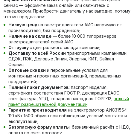
сейчас — оформите заказ онлайн или свяжитесь с
менеджером. Приобрести двигатель у нас выгодно, потому
что мы предлагаем:
Низкую цену
на электродвигатели АИС напрямую от
производителя, без посредников;
Наличие на складе
— более 10 000 типоразмеров
электродвигателей серий АИС
Отгрузку
с центрального склада компании;
Доставку по всей России
транспортными компаниями:
СДЭК, ПЭК, Деловые Линии, Энергия, КИТ, Байкал
Сервис;
Оптовые скидки
и персональные условия для
монтажных и проектных организаций, промышленных
предприятий;
Полный пакет документов
: паспорт изделия,
сертификат соответствия ГОСТ Р, декларация ЕАЭС,
счёт-фактура, УПД, товарная накладная ТОРГ-12,
полный
пакет разрешительной документации;
Гарантию производителя
на электромотор АИС315S4
110 кВт 1500 об/мин при соблюдении условий монтажа и
эксплуатации;
Безопасную форму оплаты
: безналичный расчёт с НДС,
оплата по счёт-договору.