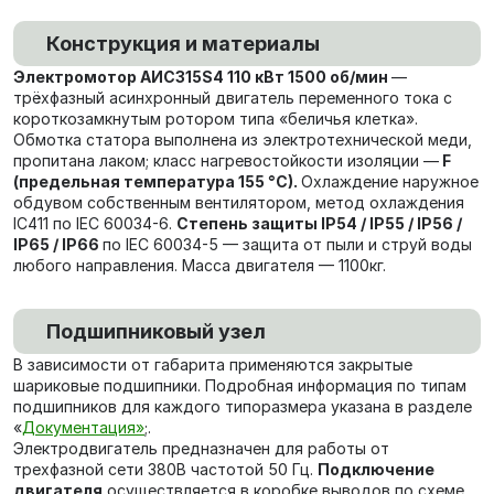
Конструкция и материалы
Электромотор АИС315S4 110 кВт 1500 об/мин
—
трёхфазный асинхронный двигатель переменного тока с
короткозамкнутым ротором типа «беличья клетка».
Обмотка статора выполнена из электротехнической меди,
пропитана лаком; класс нагревостойкости изоляции —
F
(предельная температура 155 °C).
Охлаждение наружное
обдувом собственным вентилятором, метод охлаждения
IC411 по IEC 60034-6.
Степень защиты IP54 / IP55 / IP56 /
IP65 / IP66
по IEC 60034-5 — защита от пыли и струй воды
любого направления. Масса двигателя — 1100кг.
Подшипниковый узел
В зависимости от габарита применяются закрытые
шариковые подшипники. Подробная информация по типам
подшипников для каждого типоразмера указана в разделе
«
Документация»
;.
Электродвигатель предназначен для работы от
трехфазной сети 380В частотой 50 Гц.
Подключение
двигателя
осуществляется в коробке выводов по схеме