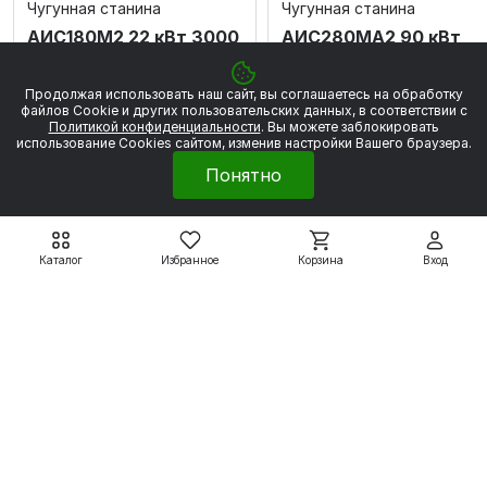
Чугунная станина
Чугунная станина
АИС180М2 22 кВт 3000
АИС280МА2 90 кВт
об/мин
3000 об/мин
57 279 ₽
171 938 ₽
Продолжая использовать наш сайт, вы соглашаетесь на обработку
63 643 ₽
191 042 ₽
файлов Сookie и других пользовательских данных, в соответствии с
Политикой конфиденциальности
. Вы можете заблокировать
использование Cookies сайтом, изменив настройки Вашего браузера.
Подробнее
Подробнее
Понятно
Каталог
Избранное
Корзина
Вход
Электродвигатели
Вспомогательные системы
Насосное оборудование
Покупателям
8 800 550 79 59