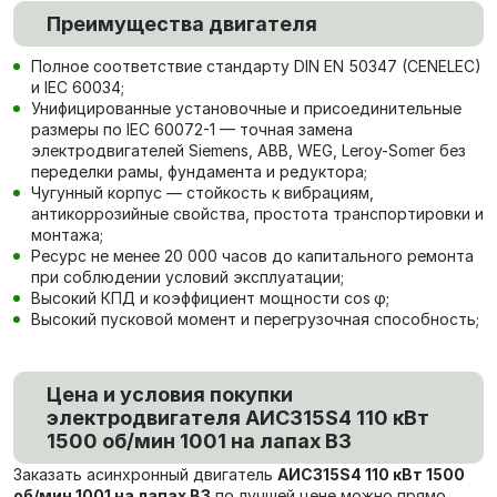
Преимущества двигателя
Полное соответствие стандарту DIN EN 50347 (CENELEC)
и IEC 60034;
Унифицированные установочные и присоединительные
размеры по IEC 60072-1 — точная замена
электродвигателей Siemens, ABB, WEG, Leroy-Somer без
переделки рамы, фундамента и редуктора;
Чугунный корпус — стойкость к вибрациям,
антикоррозийные свойства, простота транспортировки и
монтажа;
Ресурс не менее 20 000 часов до капитального ремонта
при соблюдении условий эксплуатации;
Высокий КПД и коэффициент мощности cos φ;
Высокий пусковой момент и перегрузочная способность;
Цена и условия покупки
электродвигателя АИС315S4 110 кВт
1500 об/мин 1001 на лапах В3
Заказать асинхронный двигатель
АИС315S4 110 кВт 1500
об/мин 1001 на лапах В3
по лучшей цене можно прямо