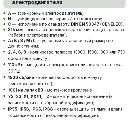
электродвигателя
А
— асинхронный электродвигатель;
И
— унифицированная серия «Интерэлектро»;
С
— исполнение по стандарту
DIN EN 50347 (CENELEC);
315 мм
- высота от плоскости крепления до центра вала
(габарит электродвигателя);
A / B / S / M / L
— условный установочный размер по
длине станины;
2, 4, 6, 8
- количество полюсов (3000, 1500, 1000 или 750
оборотов в минуту);
110 кВт
- мощность электродвигателя при частоте тока
50 Гц;
1500 об/мин
- количество оборотов в минуту
(синхронная частота);
1001 на лапах В3
- монтажное крепление;
У2, У3, У1, УХЛ1, Т2
- климатическое исполнение (в
зависимости от выбранной модификации);
IP55, IP56, IP65, IP66
- степень защиты от пыли и влаги
(в зависимости от выбранной модификации).