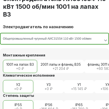
кВт 1500 об/мин 1001 на лапах
В3
Электродвигатель по назначению
Монтажные крепления
1001 на лапах В3
2001 лапы и фланец В35
фланец 3011 
+
0 ₽
+
21 204 ₽
+
60 58
Климатическое исполнение
У2
У3
У1
У
+
0 ₽
+
0 ₽
+
15 145 ₽
+
106
Степень защиты
IP55
IP56
IP65
I
+
0 ₽
+
166 604 ₽
+
181 750 ₽
+
196