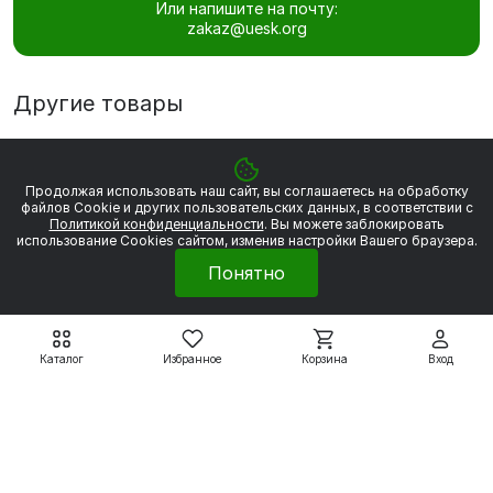
Или напишите на почту:
zakaz@uesk.org
Другие товары
Продолжая использовать наш сайт, вы соглашаетесь на обработку
файлов Сookie и других пользовательских данных, в соответствии с
Политикой конфиденциальности
. Вы можете заблокировать
использование Cookies сайтом, изменив настройки Вашего браузера.
Понятно
Каталог
Избранное
Корзина
Вход
Рудничные ВРА
Рудничные ВРА
ВРА132S4 7.5 кВт 1500
ВРА132S6 5.5 кВт 1000
об/мин
об/мин