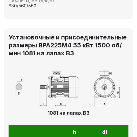
Габариты, мм (д/ш/в)
880/560/560
Установочные и присоединительные
размеры ВРА225М4 55 кВт 1500 об/
мин 1081 на лапах В3
1081 на лапах В3
h
d1
l1