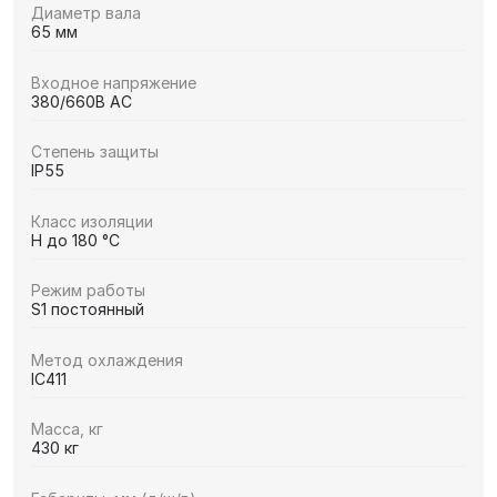
Диаметр вала
65 мм
Входное напряжение
380/660В AC
Степень защиты
IP55
Класс изоляции
H до 180 °C
Режим работы
S1 постоянный
Метод охлаждения
IC411
Масса, кг
430 кг