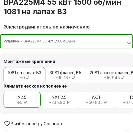
ВРА225М4 55 кВт 1500 об/мин
1081 на лапах В3
Электродвигатель по назначению
Монтажные крепления
1081 на лапах В3
3081 фланец В5
2081 лапы и фланец 
+
0 ₽
+
10 167 ₽
+
16 945 ₽
Климатическое исполнение
У2.5
УХЛ2.5
УХЛ1
Т
+
0 ₽
+
33 890 ₽
+
50 835 ₽
+
67 
В избранное
Сравнить