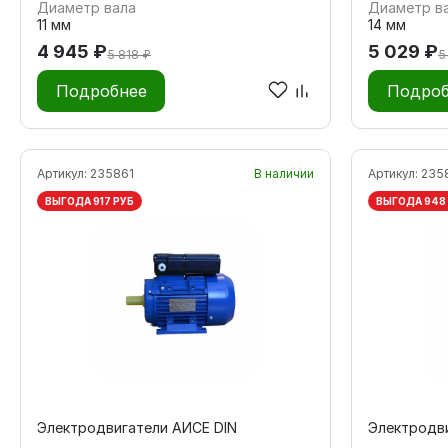
Диаметр вала
Диаметр в
11 мм
14 мм
4 945 ₽
5 029 ₽
5 818 ₽
5
Подробнее
Подроб
Артикул:
235861
В наличии
Артикул:
235
ВЫГОДА 917 РУБ
ВЫГОДА 948
Электродвигатели АИСЕ DIN
Электродв