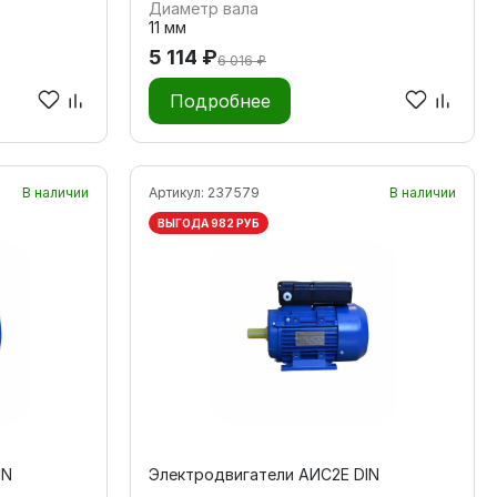
Диаметр вала
11 мм
5 114 ₽
6 016 ₽
Подробнее
В наличии
Артикул:
237579
В наличии
ВЫГОДА 982 РУБ
IN
Электродвигатели АИС2Е DIN