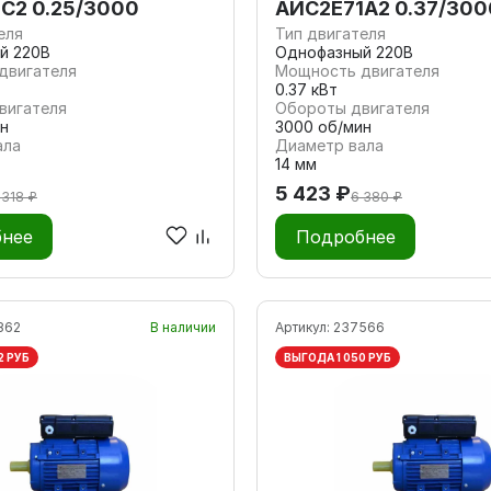
 C2 0.25/3000
АИС2Е71А2 0.37/300
еля
Тип двигателя
й 220В
Однофазный 220В
двигателя
Мощность двигателя
0.37 кВт
вигателя
Обороты двигателя
н
3000 об/мин
ала
Диаметр вала
14 мм
5 423 ₽
 318 ₽
6 380 ₽
нее
Подробнее
862
В наличии
Артикул:
237566
2 РУБ
ВЫГОДА 1 050 РУБ