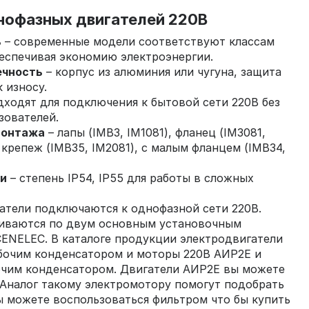
офазных двигателей 220В
ь
– современные модели соответствуют классам
беспечивая экономию электроэнергии.
ечность
– корпус из алюминия или чугуна, защита
к износу.
дходят для подключения к бытовой сети 220В без
зователей.
монтажа
– лапы (IMB3, IM1081), фланец (IM3081,
крепеж (IMB35, IM2081), с малым фланцем (IMB34,
ли
– степень IP54, IP55 для работы в сложных
атели подключаются к однофазной сети 220В.
иваются по двум основным установочным
ENELEC. В каталоге продукции электродвигатели
бочим конденсатором и моторы 220В АИР2Е и
очим конденсатором. Двигатели АИР2Е вы можете
. Аналог такому электромотору помогут подобрать
 можете воспользоваться фильтром что бы купить