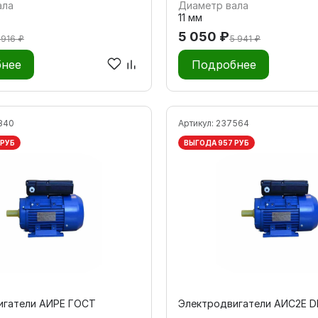
ала
Диаметр вала
11 мм
5 050 ₽
 916 ₽
5 941 ₽
нее
Подробнее
840
Артикул:
237564
 РУБ
ВЫГОДА 957 РУБ
игатели АИРЕ ГОСТ
Электродвигатели АИС2Е D