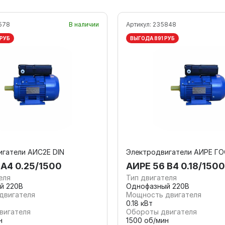
578
В наличии
Артикул:
235848
 РУБ
ВЫГОДА 891 РУБ
гатели АИС2Е DIN
Электродвигатели АИРЕ Г
А4 0.25/1500
АИРЕ 56 В4 0.18/1500
еля
Тип двигателя
й 220В
Однофазный 220В
двигателя
Мощность двигателя
0.18 кВт
вигателя
Обороты двигателя
н
1500 об/мин