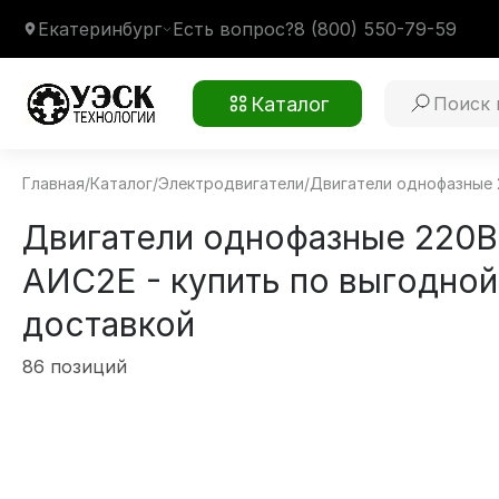
Екатеринбург
Есть вопрос?
8 (800) 550-79-59
Каталог
Главная
/
Каталог
/
Электродвигатели
/
Двигатели однофазные 
Двигатели однофазные 220В
АИС2Е - купить по выгодной
доставкой
86 позиций