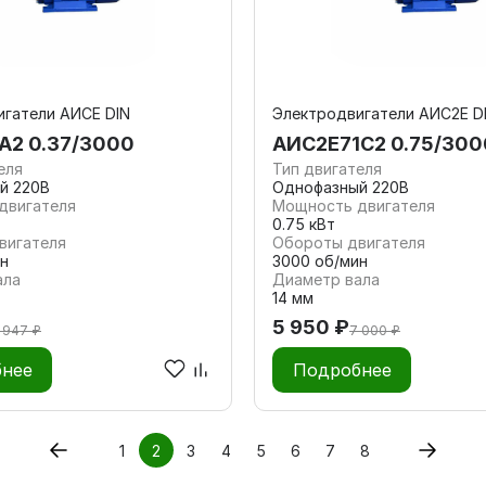
гатели АИСЕ DIN
Электродвигатели АИС2Е D
 А2 0.37/3000
АИС2Е71С2 0.75/300
еля
Тип двигателя
й 220В
Однофазный 220В
двигателя
Мощность двигателя
0.75 кВт
вигателя
Обороты двигателя
н
3000 об/мин
ала
Диаметр вала
14 мм
5 950 ₽
 947 ₽
7 000 ₽
нее
Подробнее
1
2
3
4
5
6
7
8