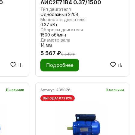
0
АИС2Е71В4 0.37/1500
Тип двигателя
Однофазный 220В
Мощность двигателя
0.37 кВт
Обороты двигателя
1500 об/мин
Диаметр вала
14 мм
5 567 ₽
6 549 ₽
Подробнее
В наличии
Артикул:
235876
В наличии
ВЫГОДА 1 072 РУБ