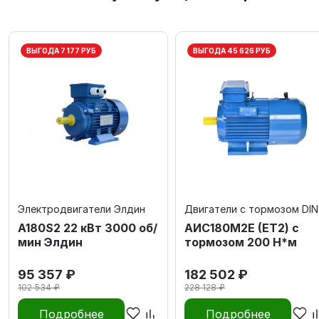
ВЫГОДА 7 177 РУБ
ВЫГОДА 45 626 РУБ
Электродвигатели Элдин
Двигатели с тормозом DIN
А180S2 22 кВт 3000 об/
АИС180М2Е (ET2) с
мин Элдин
тормозом 200 Н*м
95 357 ₽
182 502 ₽
102 534 ₽
228 128 ₽
Подробнее
Подробнее