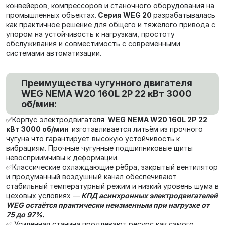
конвейеров, компрессоров и станочного оборудования на
промышленных объектах.
Серия WEG 20
разрабатывалась
как практичное решение для общего и тяжёлого привода с
упором на устойчивость к нагрузкам, простоту
обслуживания и совместимость с современными
системами автоматизации.
Преимущества чугунного двигателя
WEG NEMA W20 160L 2P 22 кВт 3000
об/мин:
✅Корпус электродвигателя
WEG NEMA W20 160L 2P 22
кВт 3000 об/мин
изготавливается литьём из прочного
чугуна что гарантирует высокую устойчивость к
вибрациям. Прочные чугунные подшипниковые щиты
невосприимчивы к деформации.
✅Классические охлаждающие рёбра, закрытый вентилятор
и продуманный воздушный канал обеспечивают
стабильный температурный режим и низкий уровень шума в
цеховых условиях —
КПД асинхронных электродвигателей
WEG остаётся практически неизменным при нагрузке от
75 до 97%.
✅ Усиленная станина продлевают ресурс как самого