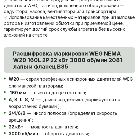
двигателя WEG, так и подключённого оборудования —
редуктора, насоса, вентилятора или транспортёра.
✅ Использование качественных материалов при штамповке
ротора и изготовлении обмотки при приемлемой цене,
гарантирует долгий срок службы агрегата без высоких
вложений на старте.
Расшифровка маркировки WEG NEMA
W20 160L 2P 22 кВт 3000 об/мин 2081
лапы и фланец В35
W20
— серия трехфазных асинхронных двигателей WEG
флагманской платформы;
160 мм
— высота до центра вала;
А, В, L, S, М
— длина сердечника (маркируется по
возрастанию буквами );
2/4/6/8
— число полюсов (определяет скорость
вращения);
22 кВт
— мощность двигателя;
3000 об/мин
— обороты двигателя;