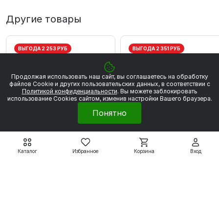
Другие товары
ВЫГОДА 2 253 РУБ
ВЫГОДА 2 351 РУБ
Продолжая использовать наш сайт, вы соглашаетесь на обработку
файлов Сookie и других пользовательских данных, в соответствии с
Политикой конфиденциальности
. Вы можете заблокировать
использование Cookies сайтом, изменив настройки Вашего браузера.
Понятно
Каталог
Избранное
Корзина
Вход
Электродвигатели WEG
Электродвигатели WEG
W20
W20
WEG W20 80 2Р 0.75
WEG W20 80 2P 1,1 кВт
кВт 3000 об/мин
3000 об/мин
20 280 ₽
21 161 ₽
22 533 ₽
23 512 ₽