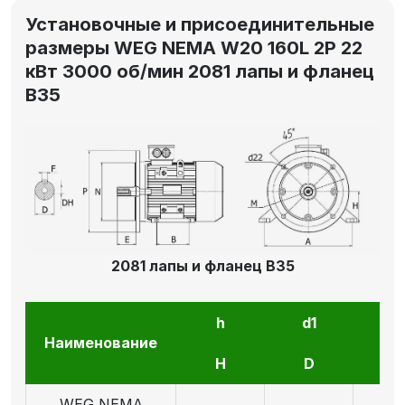
Установочные и присоединительные
размеры WEG NEMA W20 160L 2P 22
кВт 3000 об/мин 2081 лапы и фланец
В35
2081 лапы и фланец В35
h
d1
l1
Наименование
H
D
E
WEG NEMA