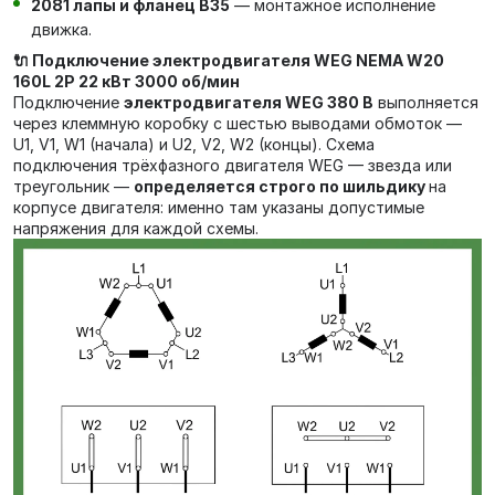
2081 лапы и фланец В35
— монтажное исполнение
движка.
🔌 Подключение электродвигателя WEG NEMA W20
160L 2P 22 кВт 3000 об/мин
Подключение
электродвигателя WEG 380 В
выполняется
через клеммную коробку с шестью выводами обмоток —
U1, V1, W1 (начала) и U2, V2, W2 (концы). Схема
подключения трёхфазного двигателя WEG — звезда или
треугольник —
определяется строго по шильдику
на
корпусе двигателя: именно там указаны допустимые
напряжения для каждой схемы.