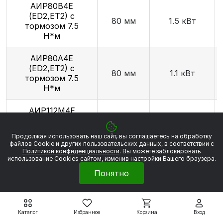
АИР80В4E
(ED2,ET2) с
80 мм
1.5 кВт
тормозом 7.5
Н*м
АИР80А4E
(ED2,ET2) с
80 мм
1.1 кВт
тормозом 7.5
Н*м
АИР112М4E
(ED2,ET2) с
112 мм
5.5 кВт
тормозом 40
Продолжая использовать наш сайт, вы соглашаетесь на обработку
Н*м
файлов Сookie и других пользовательских данных, в соответствии с
Политикой конфиденциальности
. Вы можете заблокировать
использование Cookies сайтом, изменив настройки Вашего браузера.
АИР90L4E
(ED2,ET2) с
90 мм
2.2 кВт
Понятно
тормозом 15 Н*м
АИР100L4E
Каталог
Избранное
Корзина
Вход
(ED2,ET2) с
100 мм
4.0 кВт