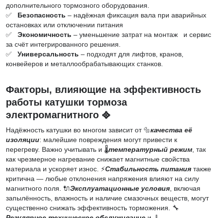
дополнительного тормозного оборудования.
✅
Безопасность
– надёжная фиксация вала при аварийных
остановках или отключении питания
✅
Экономичность
– уменьшение затрат на монтаж и сервис
за счёт интегрированного решения.
✅
Универсальность
– подходят для лифтов, кранов,
конвейеров и металлообрабатывающих станков.
Факторы, влияющие на эффективность
работы катушки тормоза
электромагнитного ᪣
Надёжность катушки во многом зависит от 🔩
качества её
изоляции
: малейшие повреждения могут привести к
перегреву. Важно учитывать и 🌡
температурный режим
, так
как чрезмерное нагревание снижает магнитные свойства
материала и ускоряет износ. ⚡
Стабильность питания
также
критична — любые отклонения напряжения влияют на силу
магнитного поля. 🔌
Эксплуатационные условия
, включая
запылённость, влажность и наличие смазочных веществ, могут
существенно снижать эффективность торможения. 🔧
Регулярное техническое обслуживание
и 🧹