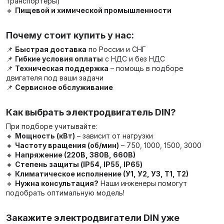
транспортеры)
🔹
Пищевой и химической промышленности
Почему стоит купить у нас:
📌
Быстрая доставка
по России и СНГ
📌
Гибкие условия оплаты
с НДС и без НДС
📌
Техническая поддержка
– помощь в подборе
двигателя под ваши задачи
📌
Сервисное обслуживание
Как выбрать электродвигатель DIN?
При подборе учитывайте:
🔸
Мощность (кВт)
– зависит от нагрузки
🔸
Частоту вращения (об/мин)
– 750, 1000, 1500, 3000
🔸
Напряжение (220В, 380В, 660В)
🔸
Степень защиты (IP54, IP55, IP65)
🔸
Климатическое исполнение (У1, У2, У3, Т1, Т2)
🔹
Нужна консультация?
Наши инженеры помогут
подобрать оптимальную модель!
Закажите электродвигатели DIN уже