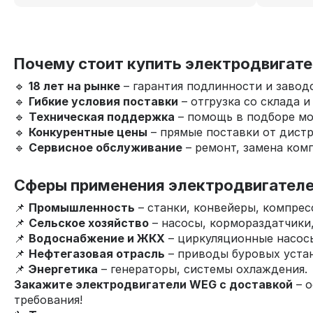
Почему стоит купить электродвигате
🔹
18 лет на рынке
– гарантия подлинности и заводс
🔹
Гибкие условия поставки
– отгрузка со склада и
🔹
Техническая поддержка
– помощь в подборе мо
🔹
Конкурентные цены
– прямые поставки от дист
🔹
Сервисное обслуживание
– ремонт, замена ком
Сферы применения электродвигател
📌
Промышленность
– станки, конвейеры, компрес
📌
Сельское хозяйство
– насосы, кормораздатчики,
📌
Водоснабжение и ЖКХ
– циркуляционные насосы
📌
Нефтегазовая отрасль
– приводы буровых уста
📌
Энергетика
– генераторы, системы охлаждения.
Закажите электродвигатели WEG с доставкой
– о
требования!