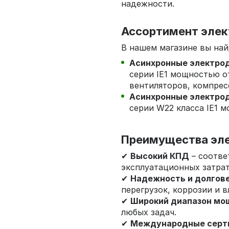
надежности.
Ассортимент элек
В нашем магазине вы най
Асинхронные электро
серии IE1 мощностью от
вентиляторов, компре
Асинхронные электро
серии W22 класса IE1 м
Преимущества эле
✔
Высокий КПД
– соотве
эксплуатационных затрат
✔
Надежность и долгов
перегрузок, коррозии и вл
✔
Широкий диапазон мо
любых задач.
✔
Международные серт