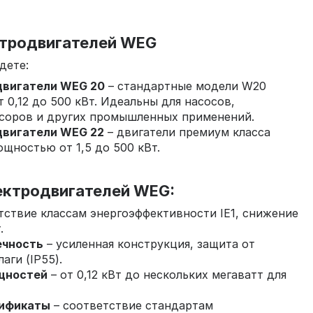
тродвигателей WEG
дете:
двигатели WEG 20
– стандартные модели W20
 0,12 до 500 кВт. Идеальны для насосов,
ссоров и других промышленных применений.
двигатели WEG 22
– двигатели премиум класса
ощностью от 1,5 до 500 кВт.
ктродвигателей WEG:
тствие классам энергоэффективности IE1, снижение
.
ечность
– усиленная конструкция, защита от
аги (IP55).
щностей
– от 0,12 кВт до нескольких мегаватт для
ификаты
– соответствие стандартам