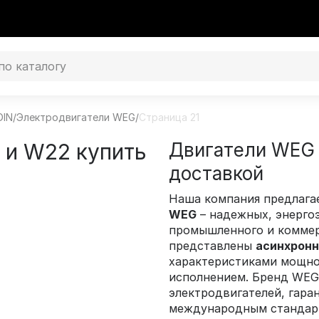
DIN
/
Электродвигатели WEG
/
Страница 21
 и W22 купить
Двигатели WEG 2
доставкой
Наша компания предлага
WEG
– надежных, энерго
промышленного и коммерч
представлены
асинхронн
характеристиками мощно
исполнением. Бренд WEG
электродвигателей, гара
международным стандарт